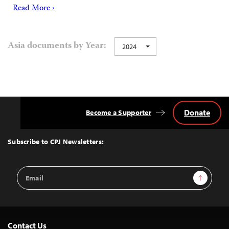
Read More ›
Asia documents by Year:
2024
Donate
Become a Supporter
Back
to
Top
Subscribe to CPJ Newsletters:
Email
Sign Up
Address
Contact Us