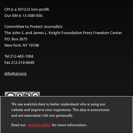
CPJ is a 501(c)3 non-profit.
Our EIN is 13-3081500.
Committee to Protect Journalists
The John S. and James L. Knight Foundation Press Freedom Center
P.O. Box 2675
New York, NY 10108
Tel 212-465-1004
Fax 212-214-0640
info@cpj.org
We use analytics data to better understand who is using our
website and improve your experience. The data is anonymous
Except where noted, text on this website is licensed under a
Creative
and not associated with you personally.
Commons Attribution-NonCommercial-NoDerivatives 4.0
International License
.
Read our
privacy policy
for more information.