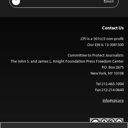
Address
Contact Us
CPJ is a 501(c)3 non-profit.
Our EIN is 13-3081500.
Committee to Protect Journalists
The John S. and James L. Knight Foundation Press Freedom Center
P.O. Box 2675
New York, NY 10108
Tel 212-465-1004
Fax 212-214-0640
info@cpj.org