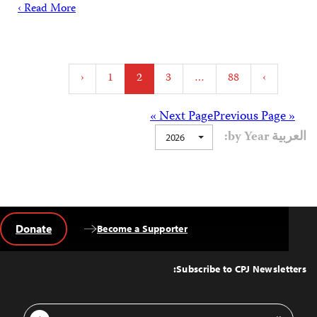
Read More ›
Posts
‹
1
2
3
…
88
›
pagination
Posts
Next Page »
« Previous Page
العربية by Year:
2026
navigation
Donate
Become a Supporter
Back
to
Top
Subscribe to CPJ Newsletters:
Email
Sign Up