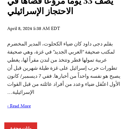
يصف 33 يوماً مروّعاً قضاها في
الاحتجاز الإسرائيلي
April 8, 2024 5:38 AM EDT
بقلم دجى داود كان ضياء الكحلوت، المدير المخضرم
لمكتب صحيفة “العربي الجديد” في غزة، وهي صحيفة
عربية تمولها قطر وتتخذ من لندن مقراً لها، يغطي
تطورات حرب إسرائيل على غزة طيلة شهرين قبل أن
يصبح هو نفسه واحداً من أخبارها. ففي 7 ديسمبر/ كانون
الأول اعتُقل ضياء وعدد من أفراد عائلته من قبل القوات
الإسرائيلية…
Read More ›
بيانات صحفية