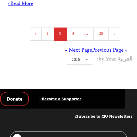
Read More ›
Posts
‹
1
2
3
…
88
›
pagination
Posts
Next Page »
« Previous Page
العربية by Year:
2026
navigation
Donate
Become a Supporter
Back
to
Top
Subscribe to CPJ Newsletters:
Email
Sign Up