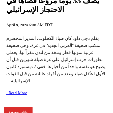
يصف 33 يوماً مروّعاً قضاها في
الاحتجاز الإسرائيلي
April 8, 2024 5:38 AM EDT
بقلم دجى داود كان ضياء الكحلوت، المدير المخضرم
لمكتب صحيفة “العربي الجديد” في غزة، وهي صحيفة
عربية تمولها قطر وتتخذ من لندن مقراً لها، يغطي
تطورات حرب إسرائيل على غزة طيلة شهرين قبل أن
يصبح هو نفسه واحداً من أخبارها. ففي 7 ديسمبر/ كانون
الأول اعتُقل ضياء وعدد من أفراد عائلته من قبل القوات
الإسرائيلية…
Read More ›
بيانات صحفية