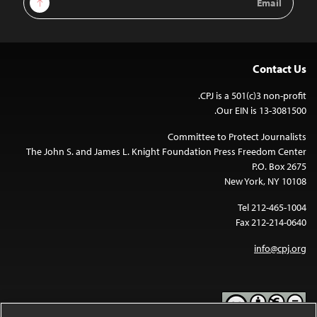
Address
Contact Us
CPJ is a 501(c)3 non-profit.
Our EIN is 13-3081500.
Committee to Protect Journalists
The John S. and James L. Knight Foundation Press Freedom Center
P.O. Box 2675
New York, NY 10108
Tel 212-465-1004
Fax 212-214-0640
info@cpj.org