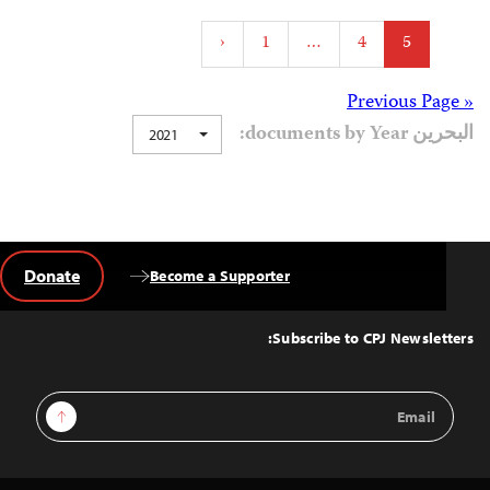
Posts
‹
1
…
4
5
pagination
Posts
« Previous Page
البحرين documents by Year:
2021
navigation
Donate
Become a Supporter
Back
to
Top
Subscribe to CPJ Newsletters:
Email
Sign Up
Address