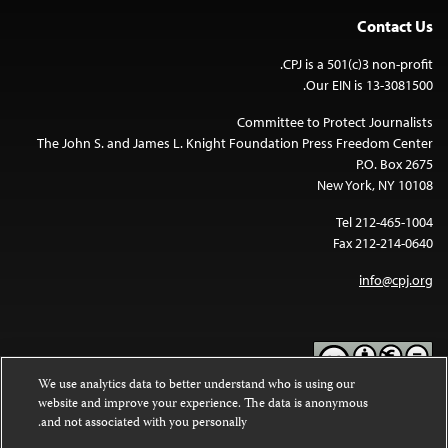
Contact Us
CPJ is a 501(c)3 non-profit.
Our EIN is 13-3081500.
Committee to Protect Journalists
The John S. and James L. Knight Foundation Press Freedom Center
P.O. Box 2675
New York, NY 10108
Tel 212-465-1004
Fax 212-214-0640
info@cpj.org
We use analytics data to better understand who is using our
website and improve your experience. The data is anonymous
Except where noted, text on this website is licensed under a
Creative
and not associated with you personally.
Commons Attribution-NonCommercial-NoDerivatives 4.0