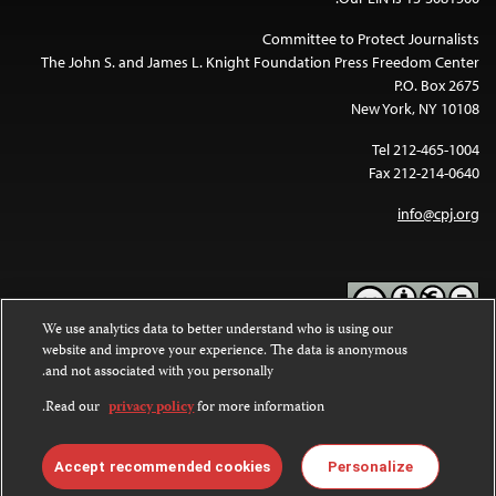
Committee to Protect Journalists
The John S. and James L. Knight Foundation Press Freedom Center
P.O. Box 2675
New York, NY 10108
Tel 212-465-1004
Fax 212-214-0640
info@cpj.org
We use analytics data to better understand who is using our
website and improve your experience. The data is anonymous
Except where noted, text on this website is licensed under a
Creative
and not associated with you personally.
Commons Attribution-NonCommercial-NoDerivatives 4.0
.
International License
Read our
privacy policy
for more information.
Images and other media are not covered by the Creative Commons
.
license. For more information about permissions, see our
FAQs
Accept recommended cookies
Personalize