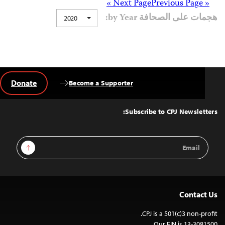
Posts
Next Page »
« Previous Page
هجمات على الصحافة by Year:
2020
navigation
Donate
Become a Supporter
Back
to
Top
Subscribe to CPJ Newsletters:
Email
Sign Up
Address
Contact Us
CPJ is a 501(c)3 non-profit.
Our EIN is 13-3081500.