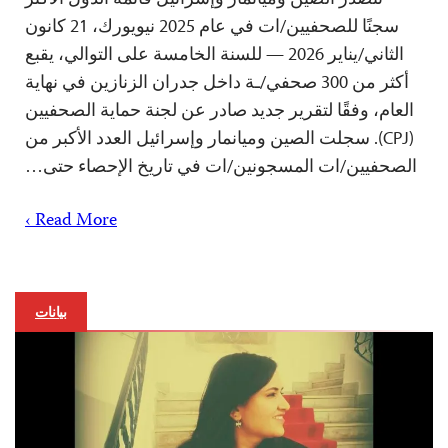
سجنًا للصحفيين/ات في عام 2025 نيويورك، 21 كانون
الثاني/يناير 2026 — للسنة الخامسة على التوالي، يقبع
أكثر من 300 صحفي/ـة داخل جدران الزنازين في نهاية
العام، وفقًا لتقرير جديد صادر عن لجنة حماية الصحفيين
(CPJ). سجلت الصين وميانمار وإسرائيل العدد الأكبر من
الصحفيين/ات المسجونين/ات في تاريخ الإحصاء حتى…
Read More ›
بيانات