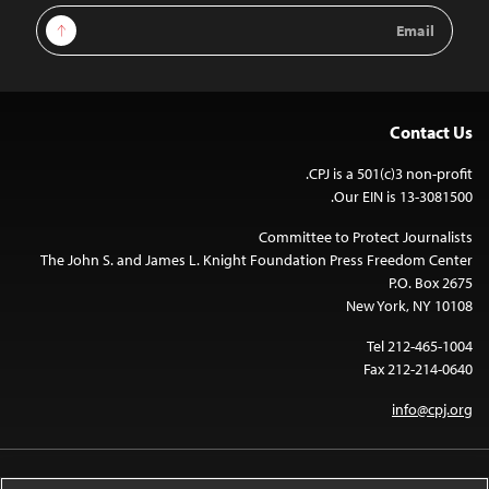
Email
Sign Up
Address
Contact Us
CPJ is a 501(c)3 non-profit.
Our EIN is 13-3081500.
Committee to Protect Journalists
The John S. and James L. Knight Foundation Press Freedom Center
P.O. Box 2675
New York, NY 10108
Tel 212-465-1004
Fax 212-214-0640
info@cpj.org