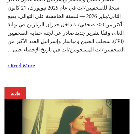
سجنًا للصحفيين/ات في عام 2025 نيويورك، 21 كانون
الثاني/يناير 2026 — للسنة الخامسة على التوالي، يقبع
أكثر من 300 صحفي/ـة داخل جدران الزنازين في نهاية
العام، وفقًا لتقرير جديد صادر عن لجنة حماية الصحفيين
(CPJ). سجلت الصين وميانمار وإسرائيل العدد الأكبر من
الصحفيين/ات المسجونين/ات في تاريخ الإحصاء حتى…
Read More ›
بيانات