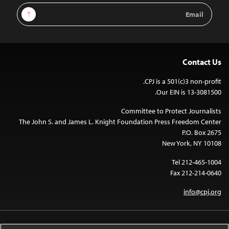
Email
Sign Up
Address
Contact Us
CPJ is a 501(c)3 non-profit.
Our EIN is 13-3081500.
Committee to Protect Journalists
The John S. and James L. Knight Foundation Press Freedom Center
P.O. Box 2675
New York, NY 10108
Tel 212-465-1004
Fax 212-214-0640
info@cpj.org