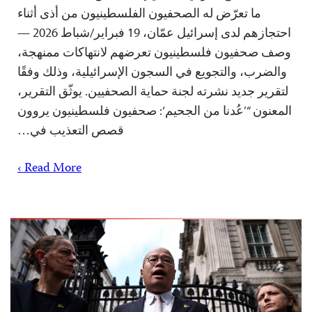
ما تعرّض له الصحفيون الفلسطينيون من أذى أثناء
احتجازهم لدى إسرائيل عمّان، 19 فبراير/شباط 2026 —
وصف صحفيون فلسطينيون تعرضهم لانتهاكات ممنهجة،
والضرب، والتجويع في السجون الإسرائيلية، وذلك وفقًا
لتقرير جديد نشرته لجنة حماية الصحفيين. يوثّق التقرير،
المعنون “’عُدنا من الجحيم‘: صحفيون فلسطينيون يروون
قصص التعذيب في…
Read More ›