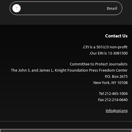
Email
Sign Up
Address
Contact Us
CPJ is a 501(c)3 non-profit.
Our EIN is 13-3081500.
Committee to Protect Journalists
The John S. and James L. Knight Foundation Press Freedom Center
P.O. Box 2675
New York, NY 10108
Tel 212-465-1004
Fax 212-214-0640
info@cpj.org