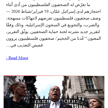
ما تعرّض له الصحفيون الفلسطينيون من أذى أثناء
احتجازهم لدى إسرائيل عمّان، 19 فبراير/شباط 2026 —
وصف صحفيون فلسطينيون تعرضهم لانتهاكات ممنهجة،
والضرب، والتجويع في السجون الإسرائيلية، وذلك وفقًا
لتقرير جديد نشرته لجنة حماية الصحفيين. يوثّق التقرير،
المعنون “’عُدنا من الجحيم‘: صحفيون فلسطينيون يروون
قصص التعذيب في…
Read More ›