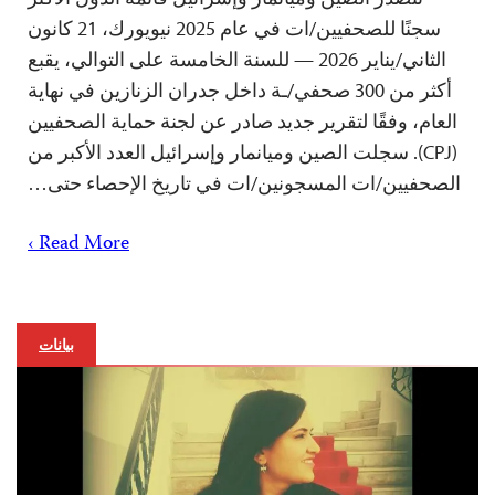
سجنًا للصحفيين/ات في عام 2025 نيويورك، 21 كانون
الثاني/يناير 2026 — للسنة الخامسة على التوالي، يقبع
أكثر من 300 صحفي/ـة داخل جدران الزنازين في نهاية
العام، وفقًا لتقرير جديد صادر عن لجنة حماية الصحفيين
(CPJ). سجلت الصين وميانمار وإسرائيل العدد الأكبر من
الصحفيين/ات المسجونين/ات في تاريخ الإحصاء حتى…
Read More ›
بيانات