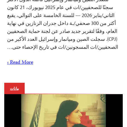
سجنًا للصحفيين/ات في عام 2025 نيويورك، 21 كانون
الثاني/يناير 2026 — للسنة الخامسة على التوالي، يقبع
أكثر من 300 صحفي/ـة داخل جدران الزنازين في نهاية
العام، وفقًا لتقرير جديد صادر عن لجنة حماية الصحفيين
(CPJ). سجلت الصين وميانمار وإسرائيل العدد الأكبر من
الصحفيين/ات المسجونين/ات في تاريخ الإحصاء حتى…
Read More ›
بيانات