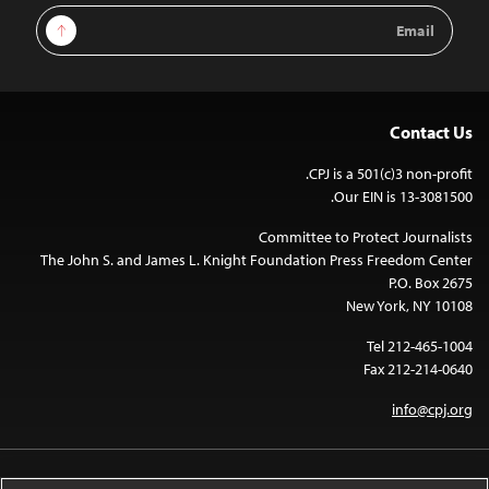
Email
Sign Up
Address
Contact Us
CPJ is a 501(c)3 non-profit.
Our EIN is 13-3081500.
Committee to Protect Journalists
The John S. and James L. Knight Foundation Press Freedom Center
P.O. Box 2675
New York, NY 10108
Tel 212-465-1004
Fax 212-214-0640
info@cpj.org