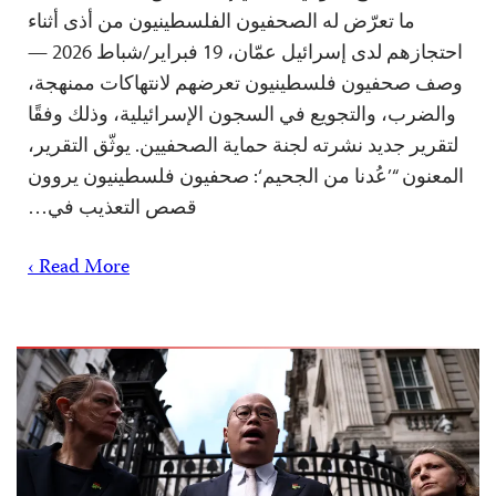
ما تعرّض له الصحفيون الفلسطينيون من أذى أثناء
احتجازهم لدى إسرائيل عمّان، 19 فبراير/شباط 2026 —
وصف صحفيون فلسطينيون تعرضهم لانتهاكات ممنهجة،
والضرب، والتجويع في السجون الإسرائيلية، وذلك وفقًا
لتقرير جديد نشرته لجنة حماية الصحفيين. يوثّق التقرير،
المعنون “’عُدنا من الجحيم‘: صحفيون فلسطينيون يروون
قصص التعذيب في…
Read More ›