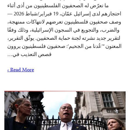
ما تعرّض له الصحفيون الفلسطينيون من أذى أثناء
احتجازهم لدى إسرائيل عمّان، 19 فبراير/شباط 2026 —
وصف صحفيون فلسطينيون تعرضهم لانتهاكات ممنهجة،
والضرب، والتجويع في السجون الإسرائيلية، وذلك وفقًا
لتقرير جديد نشرته لجنة حماية الصحفيين. يوثّق التقرير،
المعنون “’عُدنا من الجحيم‘: صحفيون فلسطينيون يروون
قصص التعذيب في…
Read More ›