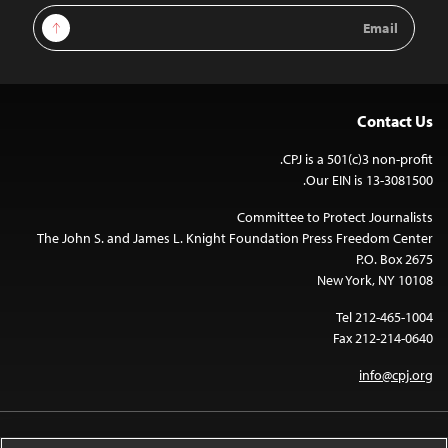
Email
Sign Up
Address
Contact Us
CPJ is a 501(c)3 non-profit.
Our EIN is 13-3081500.
Committee to Protect Journalists
The John S. and James L. Knight Foundation Press Freedom Center
P.O. Box 2675
New York, NY 10108
Tel 212-465-1004
Fax 212-214-0640
info@cpj.org