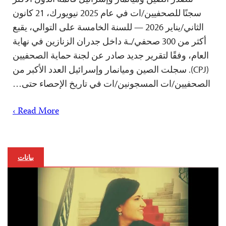
سجنًا للصحفيين/ات في عام 2025 نيويورك، 21 كانون
الثاني/يناير 2026 — للسنة الخامسة على التوالي، يقبع
أكثر من 300 صحفي/ـة داخل جدران الزنازين في نهاية
العام، وفقًا لتقرير جديد صادر عن لجنة حماية الصحفيين
(CPJ). سجلت الصين وميانمار وإسرائيل العدد الأكبر من
الصحفيين/ات المسجونين/ات في تاريخ الإحصاء حتى…
Read More ›
بيانات