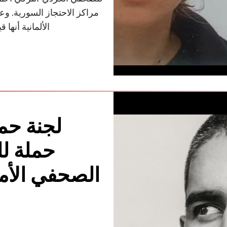
مراكز الاحتجاز السورية. وع
الألمانية أنها
لجنة حم
حملة لل
الصحفي الأم