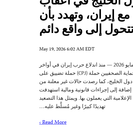
 الخليج في أعقاب
ع إيران، وتهدد بأن
تحول إلى واقع دائم
May 19, 2026 6:02 AM EDT
واشنطن العاصمة، 6 مايو 2026 — منذ اندلاع حرب إيران في أواخر
فبراير/شباط, وثّقت لجنة حماية الصحفيين حملة (CPJ) حملة تضييق على
ول الخليج، كما رصدت حالات غير معلنة من
 إضافة إلى إجراءات قانونية ومالية استهدفت
علامية التي يعملون بها. ويمثل هذا التصعيد
تهديدًا كبيرًا وغير مُسلَّط عليه…
Read More ›