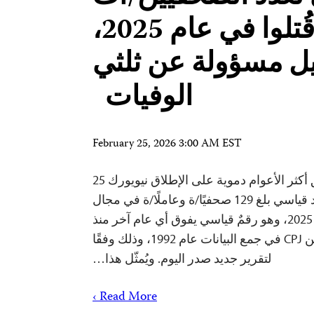
الذين قُتلوا في عام 2025،
ل مسؤولة عن ثلثي
الوفيات
February 25, 2026 3:00 AM EST
لجنة حماية الصحفيين توثق أكثر الأعوام دموية على الإطلاق نيويورك 25
فبراير/ شباط 2026- قُتل عدد قياسي بلغ 129 صحفيًا/ة وعاملًا/ة في مجال
الإعلام حول العالم في عام 2025، وهو رقمٌ قياسي يفوق أي عام آخر منذ
بدأت لجنة حماية الصحفيين CPJ في جمع البيانات عام 1992، وذلك وفقًا
لتقرير جديد صدر اليوم. ويُمثّل هذا…
Read More ›