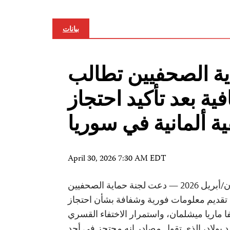
بيانات
ية الصحفيين تطالب
ية بعد تأكيد احتجاز
 ألمانية في سوريا
April 30, 2026 7:30 AM EDT
السليمانية، 27 نيسان/أبريل 2026 — دعت لجنة حماية الصحفيين
تقديم معلومات فورية وشفافة بشأن احتجاز
يفا ماريا ميشلمان، واستمرار الاختفاء القسري
بولاد، الذي تقول مصادر إنه محتجز في أحد