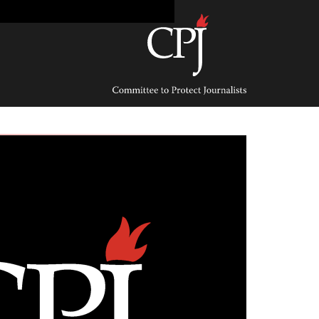
Ski
t
conten
Committee
to
Protect
Journalists