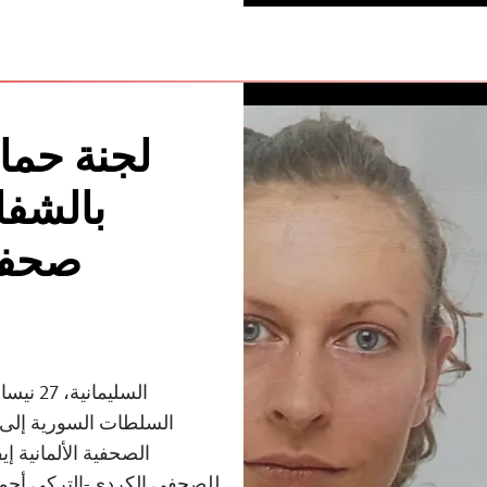
لجنة حما
بالشفاف
صحفية
السلطات السورية إلى 
الصحفية الألمانية إ
للصحفي الكردي-التركي أحمد 