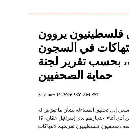
فلسطينيون يروون
تهاكات في السجون
ة، بحسب تقرير لجنة
حماية الصحفيين
February 19, 2026 3:00 AM EST
سعي إلى تحقيق المساءلة بشأن ما تعرّض له
الصحفيون الفلسطينيون من أذى أثناء احتجازهم لدى إسرائيل عمّان، 19
شباط 2026 — وصف صحفيون فلسطينيون تعرضهم لانتهاكات