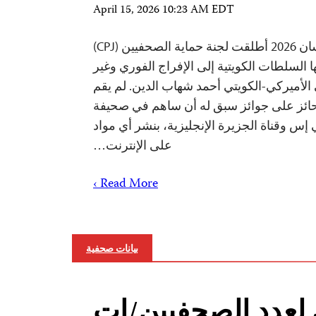
April 15, 2026 10:23 AM EDT
نيويورك— 15 أبريل/نيسان 2026 أطلقت لجنة حماية الصحفيين (CPJ)
ا السلطات الكويتية إلى الإفراج الفوري وغير
أميركي-الكويتي أحمد شهاب الدين. لم يقم
ئز على جوائز سبق له أن ساهم في صحيفة
 إس وقناة الجزيرة الإنجليزية، بنشر أي مواد
على الإنترنت…
Read More ›
بيانات صحفية
لعدد الصحفيين/ات