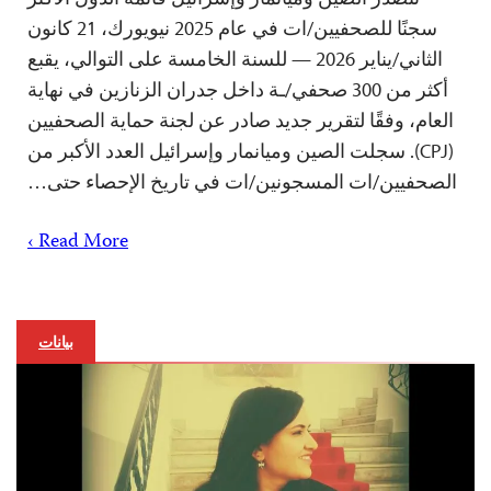
سجنًا للصحفيين/ات في عام 2025 نيويورك، 21 كانون
الثاني/يناير 2026 — للسنة الخامسة على التوالي، يقبع
أكثر من 300 صحفي/ـة داخل جدران الزنازين في نهاية
العام، وفقًا لتقرير جديد صادر عن لجنة حماية الصحفيين
(CPJ). سجلت الصين وميانمار وإسرائيل العدد الأكبر من
الصحفيين/ات المسجونين/ات في تاريخ الإحصاء حتى…
Read More ›
بيانات