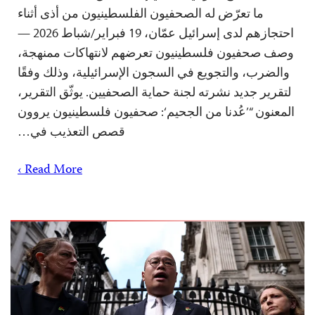
ما تعرّض له الصحفيون الفلسطينيون من أذى أثناء
احتجازهم لدى إسرائيل عمّان، 19 فبراير/شباط 2026 —
وصف صحفيون فلسطينيون تعرضهم لانتهاكات ممنهجة،
والضرب، والتجويع في السجون الإسرائيلية، وذلك وفقًا
لتقرير جديد نشرته لجنة حماية الصحفيين. يوثّق التقرير،
المعنون “’عُدنا من الجحيم‘: صحفيون فلسطينيون يروون
قصص التعذيب في…
Read More ›