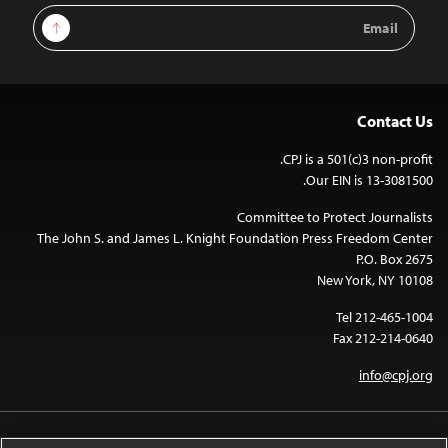
Email
Sign Up
Address
Contact Us
CPJ is a 501(c)3 non-profit.
Our EIN is 13-3081500.
Committee to Protect Journalists
The John S. and James L. Knight Foundation Press Freedom Center
P.O. Box 2675
New York, NY 10108
Tel 212-465-1004
Fax 212-214-0640
info@cpj.org