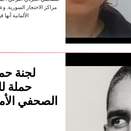
مراكز الاحتجاز السورية. وع
الألمانية أنها
لجنة حم
حملة لل
الصحفي الأم