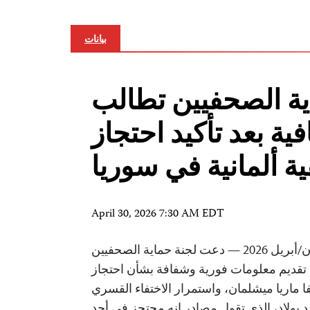
بيانات
ية الصحفيين تطالب
ية بعد تأكيد احتجاز
 ألمانية في سوريا
April 30, 2026 7:30 AM EDT
السليمانية، 27 نيسان/أبريل 2026 — دعت لجنة حماية الصحفيين
تقديم معلومات فورية وشفافة بشأن احتجاز
يفا ماريا ميشلمان، واستمرار الاختفاء القسري
بولاد، الذي تقول مصادر إنه محتجز في أحد