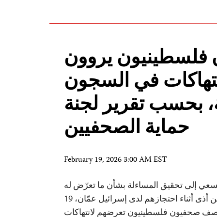
فلسطينيون يروون
تهاكات في السجون
ة، بحسب تقرير لجنة
حماية الصحفيين
February 19, 2026 3:00 AM EST
سعي إلى تحقيق المساءلة بشأن ما تعرّض له
الصحفيون الفلسطينيون من أذى أثناء احتجازهم لدى إسرائيل عمّان، 19
شباط 2026 — وصف صحفيون فلسطينيون تعرضهم لانتهاكات