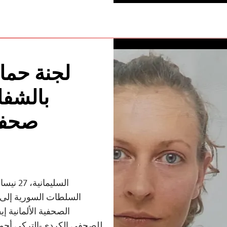
لجنة حما
بالشفاف
صحفية
السلطات السورية إلى 
الصحفية الألمانية إ
للصحفي الكردي-التركي أحمد 