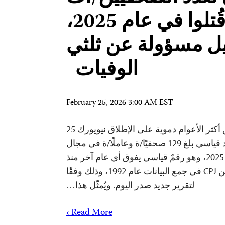
الذين قُتلوا في عام 2025،
ل مسؤولة عن ثلثي
الوفيات
February 25, 2026 3:00 AM EST
لجنة حماية الصحفيين توثق أكثر الأعوام دموية على الإطلاق نيويورك 25
فبراير/ شباط 2026- قُتل عدد قياسي بلغ 129 صحفيًا/ة وعاملًا/ة في مجال
الإعلام حول العالم في عام 2025، وهو رقمٌ قياسي يفوق أي عام آخر منذ
بدأت لجنة حماية الصحفيين CPJ في جمع البيانات عام 1992، وذلك وفقًا
لتقرير جديد صدر اليوم. ويُمثّل هذا…
Read More ›