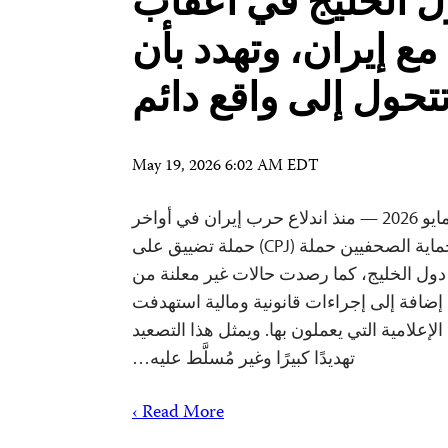
 الخليج في أعقاب
ع إيران، وتهدد بأن
تحول إلى واقع دائم
May 19, 2026 6:02 AM EDT
واشنطن العاصمة، 6 مايو 2026 — منذ اندلاع حرب إيران في أواخر
فبراير/شباط, وثّقت لجنة حماية الصحفيين حملة (CPJ) حملة تضييق على
ول الخليج، كما رصدت حالات غير معلنة من
 إضافة إلى إجراءات قانونية ومالية استهدفت
علامية التي يعملون بها. ويمثل هذا التصعيد
تهديدًا كبيرًا وغير مُسلَّط عليه…
Read More ›