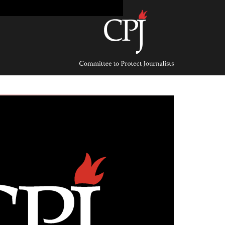
Ski
t
conten
Committee
to
Protect
Journalists