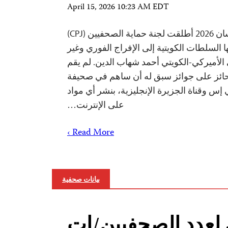
April 15, 2026 10:23 AM EDT
نيويورك— 15 أبريل/نيسان 2026 أطلقت لجنة حماية الصحفيين (CPJ)
ا السلطات الكويتية إلى الإفراج الفوري وغير
أميركي-الكويتي أحمد شهاب الدين. لم يقم
ئز على جوائز سبق له أن ساهم في صحيفة
 إس وقناة الجزيرة الإنجليزية، بنشر أي مواد
على الإنترنت…
Read More ›
بيانات صحفية
لعدد الصحفيين/ات