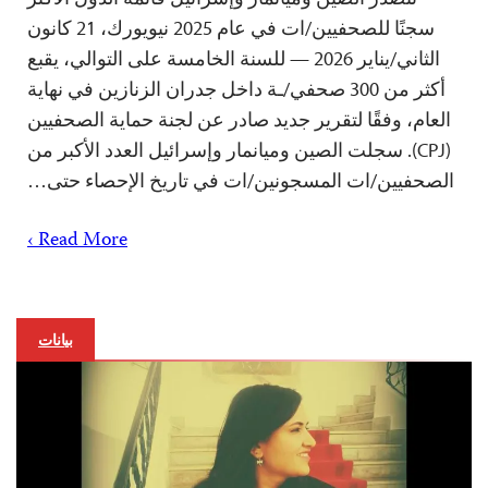
سجنًا للصحفيين/ات في عام 2025 نيويورك، 21 كانون
الثاني/يناير 2026 — للسنة الخامسة على التوالي، يقبع
أكثر من 300 صحفي/ـة داخل جدران الزنازين في نهاية
العام، وفقًا لتقرير جديد صادر عن لجنة حماية الصحفيين
(CPJ). سجلت الصين وميانمار وإسرائيل العدد الأكبر من
الصحفيين/ات المسجونين/ات في تاريخ الإحصاء حتى…
Read More ›
بيانات