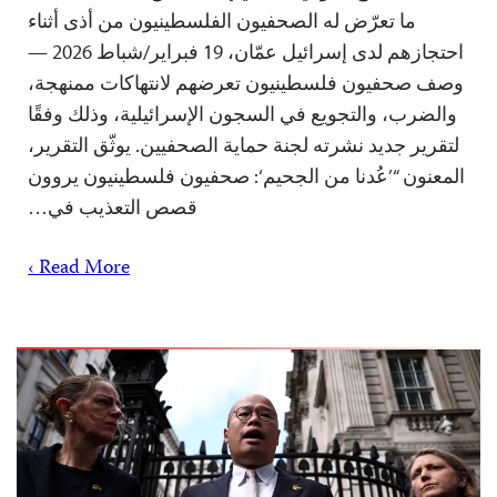
ما تعرّض له الصحفيون الفلسطينيون من أذى أثناء
احتجازهم لدى إسرائيل عمّان، 19 فبراير/شباط 2026 —
وصف صحفيون فلسطينيون تعرضهم لانتهاكات ممنهجة،
والضرب، والتجويع في السجون الإسرائيلية، وذلك وفقًا
لتقرير جديد نشرته لجنة حماية الصحفيين. يوثّق التقرير،
المعنون “’عُدنا من الجحيم‘: صحفيون فلسطينيون يروون
قصص التعذيب في…
Read More ›