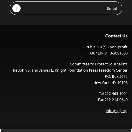
Email
Sign Up
Address
Contact Us
CPJ is a 501(c)3 non-profit.
Our EIN is 13-3081500.
Committee to Protect Journalists
The John S. and James L. Knight Foundation Press Freedom Center
P.O. Box 2675
New York, NY 10108
Tel 212-465-1004
Fax 212-214-0640
info@cpj.org