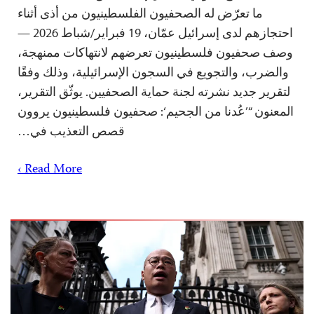
ما تعرّض له الصحفيون الفلسطينيون من أذى أثناء
احتجازهم لدى إسرائيل عمّان، 19 فبراير/شباط 2026 —
وصف صحفيون فلسطينيون تعرضهم لانتهاكات ممنهجة،
والضرب، والتجويع في السجون الإسرائيلية، وذلك وفقًا
لتقرير جديد نشرته لجنة حماية الصحفيين. يوثّق التقرير،
المعنون “’عُدنا من الجحيم‘: صحفيون فلسطينيون يروون
قصص التعذيب في…
Read More ›