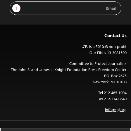
Email
Sign Up
Address
Contact Us
CPJ is a 501(c)3 non-profit.
Our EIN is 13-3081500.
Committee to Protect Journalists
The John S. and James L. Knight Foundation Press Freedom Center
P.O. Box 2675
New York, NY 10108
Tel 212-465-1004
Fax 212-214-0640
info@cpj.org