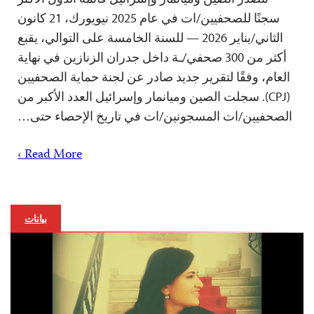
سجنًا للصحفيين/ات في عام 2025 نيويورك، 21 كانون
الثاني/يناير 2026 — للسنة الخامسة على التوالي، يقبع
أكثر من 300 صحفي/ـة داخل جدران الزنازين في نهاية
العام، وفقًا لتقرير جديد صادر عن لجنة حماية الصحفيين
(CPJ). سجلت الصين وميانمار وإسرائيل العدد الأكبر من
الصحفيين/ات المسجونين/ات في تاريخ الإحصاء حتى…
Read More ›
بيانات