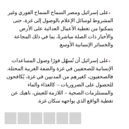
على إسرائيل ومصر السماح السماح الفوري وغير
المشروط لوسائل الإعلام بالوصول إلى غزة، حتى
يتمكنوا من تغطية الأعمال العدائية على الأرض
والأخبار ذات الصلة مباشرةً، بما في ذلك المجاعة
والخسائر الإنسانية الأوسع.
على إسرائيل أن تُسهّل فورًا وصول المساعدات
الإنسانية للصحفيين في غزة والضفة الغربية المحتلة.
فالصحفيون، كغيرهم من المدنيين في غزة، يُكافحون
للحصول على الضروريات – كالغذاء والماء
والمستلزمات الصحية – اللازمة للعيش، ناهيك عن
تغطية الواقع الذي يواجهه سكان غزة.
Share
il
atsApp
LinkedIn
X
Facebook
Bluesky
this: