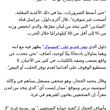
“حتى أبسط الضروريات، بما في ذلك الأغذية المعلبة،
أصبحت غير متوفرة”، قال أكرم دلول، مراسل قناة
“الميادين” التي تتخذ من لبنان مقرّها، والذي انخفض وزنه
من 95 إلى أقل من 80 كيلوغرامًا خلال الحرب.
دلول الذي
نشر
فيديو
على
“
فيسبوك
” يظهر فيه مع ابنه
وهما يتناولان باذنجانًا نيئًا كوجبة، أضاف: “نحن نتحدث عن
واقع يصعب وصفه بالكلمات. في كثير من الأحيان، لا
نستطيع الوقوف على أقدامنا لعدم توفر الحليب أو البيض”.
وقال محمد الحجار، وهو صحفي مستقل يساهم في وكالة
أسوشيتد برس وموقع “ميدل إيست آي” الذي يتخذ من لندن
مقراً، إن الصحفيين يعانون كغيرهم في غزة.
وأضاف الحجار لـ”لجنة حماية الصحفيين” من مدينة غزة: “لا