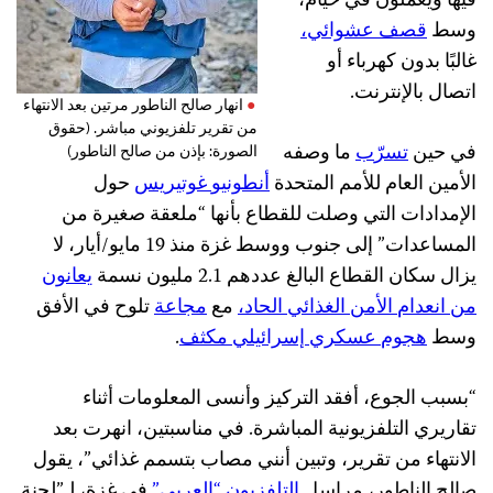
فيها ويعملون في خيام،
وسط
قصف
عشوائي
،
غالبًا بدون كهرباء أو
اتصال بالإنترنت.
انهار صالح الناطور مرتين بعد الانتهاء
من تقرير تلفزيوني مباشر. (حقوق
في حين
تسر
ب
ما وصفه
الصورة: بإذن من صالح الناطور)
الأمين العام للأمم المتحدة
أنطونيو
غوتيريس
حول
الإمدادات التي وصلت للقطاع بأنها “ملعقة صغيرة من
المساعدات” إلى جنوب ووسط غزة منذ 19 مايو/أيار، لا
يزال سكان القطاع البالغ عددهم 2.1 مليون نسمة
يعانون
من
انعدام
الأمن
الغذائي
الحاد
،
مع
مجاعة
تلوح في الأفق
وسط
هجوم
عسكري
إسرائيلي
مكثف
.
“بسبب الجوع، أفقد التركيز وأنسى المعلومات أثناء
تقاريري التلفزيونية المباشرة. في مناسبتين، انهرت بعد
الانتهاء من تقرير، وتبين أنني مصاب بتسمم غذائي”، يقول
صالح الناطور، مراسل
التلفزيون “العربي”
في غزة، لـ”لجنة