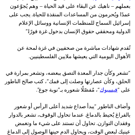
بعملهم – ناهيك عن البقاء على قيد الحياة – وهم يُجوّعون
عمدًا ويُحرمون من المساعدات المنقذة للحياة. يجب على
إسرائيل السماح للمنظمات الإنسانية ووسائل الإعلام
الدولية ومحققي حقوق الإنسان بدخول غزة فورًا.”
تُقدم شهادات مباشرة من صحفيين في غزة لمحة عن
الأهوال اليومية التي يعيشها ملايين الفلسطينيين.
“تشعر وكأن جدار المعدة التصق ببعضه، وتشعر بمرارة في
الحلق، وكأن عصارتها وصلت إلى فمك”، كتب صالح الناطور
على “
فيسبوك
“، مُفصّلًا شعوره بـ”نوبة جوع”.
وأضاف الناطور “يبدأ صداع شديد أعلى الرأس أو شعور
بالفراغ يُحيط بالدماغ. عندما تحاول الوقوف، تشعر بالدوار
وفقدان التوازن. تحاول أن تستند على شيء ما وتغمض
عينيك لبعض الوقت، ويحاول الدم حينها الوصول إلى الدماغ