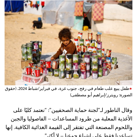
طفل يبيع علب طعام في رفح، جنوب غزة، في فبراير/شباط 2024. (حقوق
الصورة: رويترز/إبراهيم أبو مصطفى)
وقال الناطور لـ”لجنة حماية الصحفيين”: “نعتمد كليًا على
الأغذية المعلبة من طرود المساعدات – الفاصوليا والجبن
واللحوم المصنعة التي تفتقر إلى القيمة الغذائية الكافية. إنها
تساعدنا فقط على إشباع جوعنا – لا أكثر”.