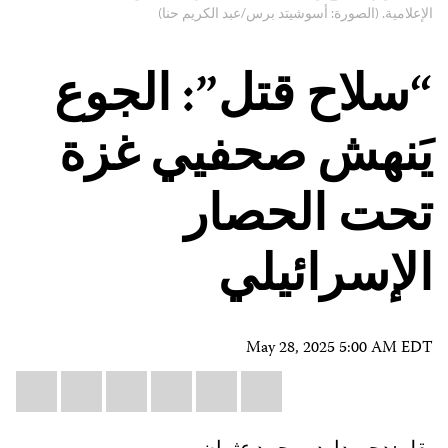
الإعلامية. (الصورة: أسوشيتد برس/عبد الكريم حنا)
“سلاح قتل”: الجوع
يَنهش صحفيي غزة
تحت الحصار
الإسرائيلي
May 28, 2025 5:00 AM EDT
Share
il
atsApp
LinkedIn
X
Facebook
Bluesky
this:
بقلم: دجى داود ومحمد عثمان