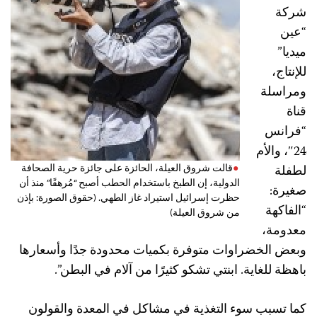
شركة
“عين
ميديا”
للإنتاج،
ومراسلة
قناة
“فرانس
24″، والأم
لطفلة
قالت شروق العيلة، الحائزة على جائزة حرية الصحافة
الدولية، إن الطبخ باستخدام الحطب أصبح “مُرهقًا” منذ أن
صغيرة:
حظرت إسرائيل استيراد غاز الطهي. (حقوق الصورة: بإذن
“الفاكهة
من شروق العيلة)
معدومة،
وبعض الخضراوات متوفرة بكميات محدودة جدًا وأسعارها
باهظة للغاية. ابنتي تشكو كثيرًا من آلام في البطن”.
كما تسبب سوء التغذية في مشاكل في المعدة والقولون