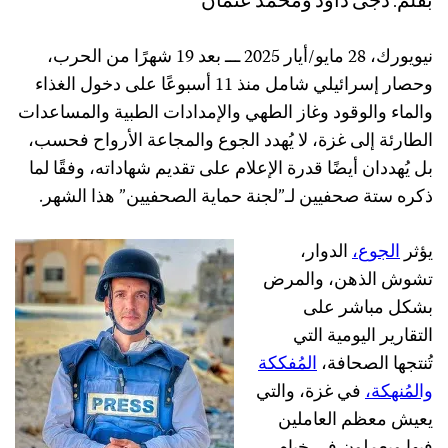
نيويورك، 28 مايو/أيار 2025 ـــ بعد 19 شهرًا من الحرب،
وحصار إسرائيلي شامل منذ 11 أسبوعًا على دخول الغذاء
والماء والوقود وغاز الطهي والإمدادات الطبية والمساعدات
الطارئة إلى غزة، لا يُهدد الجوع والمجاعة الأرواح فحسب،
بل يُهددان أيضًا قدرة الإعلام على تقديم شهاداته، وفقًا لما
ذكره ستة صحفيين لـ”لجنة حماية الصحفيين” هذا الشهر.
يؤثر
الجوع
،
الدوار،
تشوش الذهن، والمرض
بشكل مباشر على
التقارير اليومية التي
تُنتجها الصحافة،
الم
فككة
والم
نهكة
،
في غزة، والتي
يعيش معظم العاملين