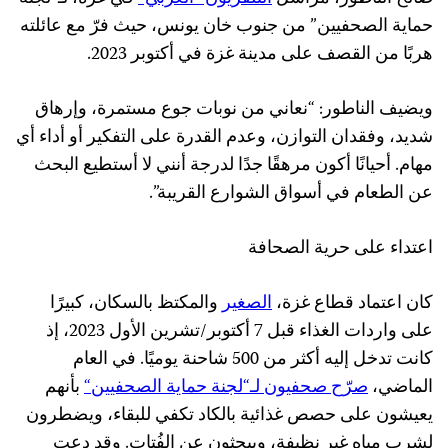
حماية الصحفيين” من جنوب خان يونس، حيث فرّ مع عائلته
هربًا من القصف على مدينة غزة في أكتوبر 2023.
ويضيف الناطور: “نعاني من نوبات جوع مستمرة، وإرهاق
شديد، وفقدان التوازن، وعدم القدرة على التفكير أو أداء أي
مهام. أحيانًا أكون مرهقًا جدًا لدرجة أنني لا أستطيع البحث
عن الطعام في أسواق الشوارع القريبة”.
اعتداء على حرية الصحافة
كان اعتماد قطاع غزة،
الصغير
والمكتظ بالسكان، كبيرًا
على واردات الغذاء قبل 7 أكتوبر/تشرين الأول 2023، إذ
كانت تدخل إليه أكثر من 500 شاحنة يوميًا. في العام
الماضي،
صر
ح
صحفيون
لـ
“
لجنة
حماية
الصحفيين
“
بأنهم
يعيشون على حصص غذائية بالكاد تكفي للبقاء، ويضطرون
لشرب مياه غير نظيفة، ويبحثون عن الفُتات. وقد دعت