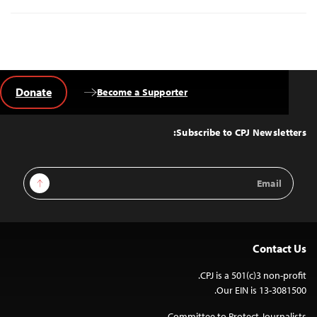
Donate
Become a Supporter
Back
to
Top
Subscribe to CPJ Newsletters:
Email
Sign Up
Address
Contact Us
CPJ is a 501(c)3 non-profit.
Our EIN is 13-3081500.
Committee to Protect Journalists