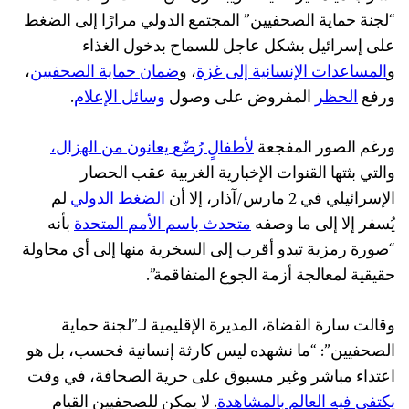
“لجنة حماية الصحفيين” المجتمع الدولي مرارًا إلى الضغط
على إسرائيل بشكل عاجل للسماح بدخول الغذاء
و
المساعدات
الإنسانية
إلى
غزة
، و
ضمان
حماية
الصحفيين
،
ورفع
الحظر
المفروض على وصول
وسائل
الإعلام
.
ورغم الصور المفجعة
لأطفال
ٍ
ر
ض
ع
يعانون
من
الهزال
،
والتي بثتها القنوات الإخبارية الغربية عقب الحصار
الإسرائيلي في 2 مارس/آذار، إلا أن
الضغط
الدولي
لم
يُسفر إلا إلى ما وصفه
متحدث
باسم
الأمم
المتحدة
بأنه
“صورة رمزية تبدو أقرب إلى السخرية منها إلى أي محاولة
حقيقية لمعالجة أزمة الجوع المتفاقمة”.
وقالت سارة القضاة، المديرة الإقليمية لـ”لجنة حماية
الصحفيين”: “ما نشهده ليس كارثة إنسانية فحسب، بل هو
اعتداء مباشر وغير مسبوق على حرية الصحافة، في وقت
يكتفي
فيه
العالم
بالمشاهدة
. لا يمكن للصحفيين القيام