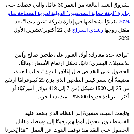
لشروق العيلة البالغة من العمر 30 عامًا، والتي حصلت على
جائزة
“
لجنة
حماية
الصحفيين
”
الدولية
لحرية
الصحافة
لعام
2024
تقديرًا لشجاعتها في إدارة شركة “عين ميديا” بعد
مقتل زوجها
رشدي
السراج
في 22 أكتوبر/تشرين الأول
2023.
“نواجه عدة معارك: أولًا، العثور على طحين صالح وآمن
للاستهلاك البشري؛ ثانيًا، تحمّل ارتفاع الأسعار؛ وثالثًا،
الحصول على النقد في ظل إغلاق البنوك”، قالت العيلة،
مضيفةً أن سعر كيس الطحين الذي يزن 25 كيلوغرامًا ارتفع
من 25 إلى 1500 شيكل (من 7 إلى 418 دولارًا أميركيًا) أو
أكثر – بزيادة قدرها 6900% – منذ بدء الحرب.
وتابعت العيلة، مشيرةً إلى النظام الذي يعتمد عليه
الفلسطينيون لتحويل أموالهم رقميًا إلى وسطاء مقابل
الحصول على النقد منذ توقف البنوك عن العمل: “هذا يُجبرنا