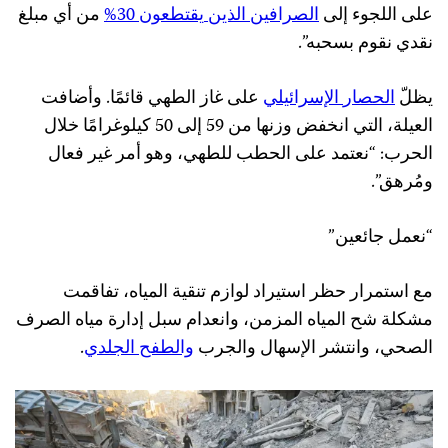
على اللجوء إلى
الصرافين
الذين
يقتطعون
30%
من أي مبلغ
نقدي نقوم بسحبه”.
يظلّ
الحصار
الإسرائيلي
على غاز الطهي قائمًا. وأضافت
العيلة، التي انخفض وزنها من 59 إلى 50 كيلوغرامًا خلال
الحرب: “نعتمد على الحطب للطهي، وهو أمر غير فعال
ومُرهق”.
“نعمل جائعين”
مع استمرار حظر استيراد لوازم تنقية المياه، تفاقمت
مشكلة شح المياه المزمن، وانعدام سبل إدارة مياه الصرف
الصحي، وانتشر الإسهال والجرب
والطفح
الجلدي
.