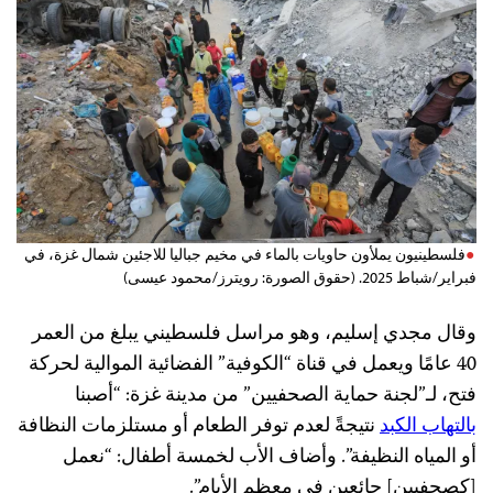
فلسطينيون يملأون حاويات بالماء في مخيم جباليا للاجئين شمال غزة، في
فبراير/شباط 2025. (حقوق الصورة: رويترز/محمود عيسى)
وقال مجدي إسليم، وهو مراسل فلسطيني يبلغ من العمر
40 عامًا ويعمل في قناة “الكوفية” الفضائية الموالية لحركة
فتح، لـ”لجنة حماية الصحفيين” من مدينة غزة: “أصبنا
بالتهاب
الكبد
نتيجةً لعدم توفر الطعام أو مستلزمات النظافة
أو المياه النظيفة”. وأضاف الأب لخمسة أطفال: “نعمل
[كصحفيين] جائعين في معظم الأيام”.