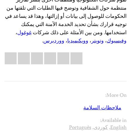
تقوم شركات التكنولوجيا ومنظمات أخرى بنشر تقارير
منتظمة حول الشفافية وتوضح فيها الطلبات التي تلقتها من
الحكومات للوصول إلى بيانات أو إزالتها، وهذا قد يساعد في
توجيه قرارك بشأن تحديد الخدمة الآمنة التي يمكنك
استخدامها. ومن بين الأمثلة على ذلك شركات
غوغول
،
وفيسبوك
،
وتويتر
،
وويكيميديا
،
ووردبرس
.
Share
il
atsApp
LinkedIn
X
Facebook
Bluesky
this:
More On:
ملاحظات السلامة
Available in:
English
,
کوردی
,
Português