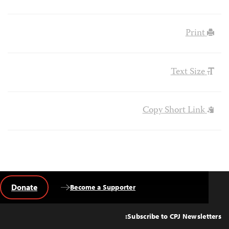
Print
Text Size
Copy Short Link
Donate
Become a Supporter
Back
to
Top
Subscribe to CPJ Newsletters: