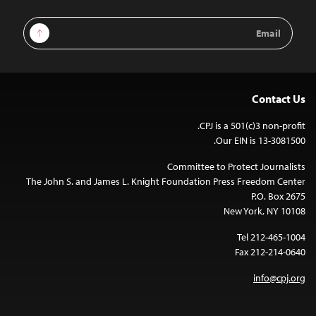
Email
Sign Up
Address
Contact Us
CPJ is a 501(c)3 non-profit.
Our EIN is 13-3081500.
Committee to Protect Journalists
The John S. and James L. Knight Foundation Press Freedom Center
P.O. Box 2675
New York, NY 10108
Tel 212-465-1004
Fax 212-214-0640
info@cpj.org