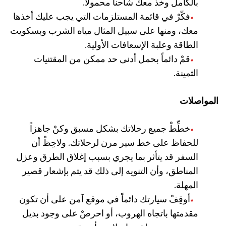
بالكامل وخذْ معك شاحناً محمولاً.
فكّرْ في قائمة المستلزمات التي يجب عليك أخذها
معك، ومنها على سبيل المثال مياه الشرب وبسكويت
الطاقة وعلبة الإسعافات الأولية.
قمْ دائماً بحمل أدنى حد ممكن من المقتنيات
الثمينة.
المواصلات
خطِّطْ جميع رحلاتك بشكل مسبق وكنْ جاهزاً
للحفاظ على خط سير مرن لرحلاتك. ولاحِظْ أن
السفر قد يتأثر بما يجري بسبب إغلاق الطرق وعزل
المناطق، وأن التنويه إلى ذلك قد يتم بإشعار قصير
المهلة.
أوقِفْ سيارتك دائماً في موقع آمن على أن تكون
مقدمتها باتجاه الهروب، أو احرصْ على وجود بديل