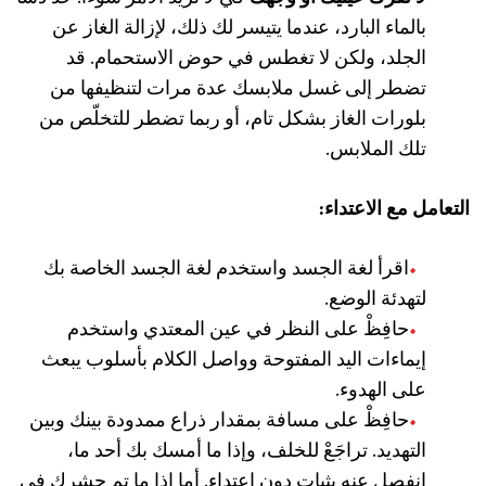
بالماء البارد، عندما يتيسر لك ذلك، لإزالة الغاز عن
الجلد، ولكن لا تغطس في حوض الاستحمام. قد
تضطر إلى غسل ملابسك عدة مرات لتنظيفها من
بلورات الغاز بشكل تام، أو ربما تضطر للتخلّص من
تلك الملابس.
التعامل مع الاعتداء:
اقرأ لغة الجسد واستخدم لغة الجسد الخاصة بك
لتهدئة الوضع.
حافِظْ على النظر في عين المعتدي واستخدم
إيماءات اليد المفتوحة وواصل الكلام بأسلوب يبعث
على الهدوء.
حافِظْ على مسافة بمقدار ذراع ممدودة بينك وبين
التهديد. تراجَعْ للخلف، وإذا ما أمسك بك أحد ما،
انفصل عنه بثبات دون اعتداء. أما إذا ما تم حشرك في