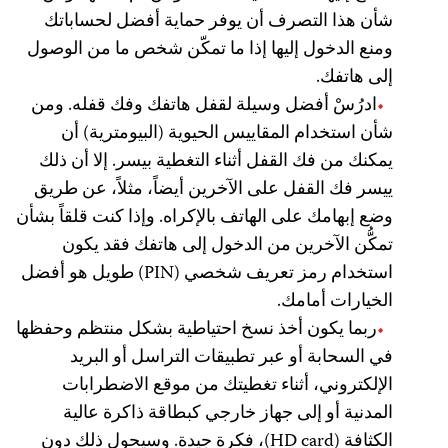
شأن هذا التصرف أن يوفر حماية أفضل لحساباتك
ومنع الدخول إليها إذا ما تمكّن شخص ما من الوصول
إلى هاتفك.
ادرُسْ أفضل وسيلة لقفل هاتفك وفك قفله. ومن
شأن استخدام المقاييس الحيوية (البيومترية) أن
يمكنك من فك القفل أثناء التغطية بيسر. إلا أن ذلك
ييسر فك القفل على الآخرين أيضاً، مثلاً، عن طريق
وضع إبهامك على الهاتف بالإكراه. وإذا كنت قلقاً بشأن
تمكُّن الآخرين من الدخول إلى هاتفك فقد يكون
استخدام رمز تعريف شخصي (PIN) طويل هو أفضل
الخيارات أمامك.
ربما يكون أخذ نسخ احتياطية بشكل منتظم وحفظها
في السحابة أو عبر تطبيقات التراسل أو البريد
الإلكتروني، أثناء تغطيتك من موقع الاضطرابات
المدنية أو إلى جهاز خارجي كبطاقة ذاكرة عالية
الكثافة (HD card)، فكرة جيدة. وسيحول ذلك دون