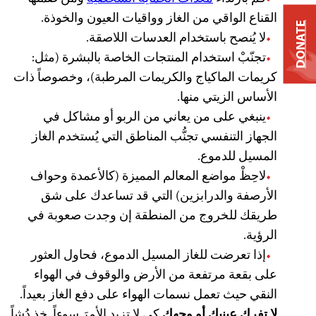
القناع الواقي من الغاز وواقيات العيون والخوذة.
DONATE
لا يُنصح باستخدام العدسات اللاصقة.
تجنّبْ استخدام المنتجات الخاصة بالبشرة (مثل:
كريمات الماكياج والكريمات المرطبة)، وخصوصاً ذات
الأساس الزيتي منها.
ينبغي على من يعاني من الربو أو مشاكل في
الجهاز التنفسي تجنُّب المناطق التي يُستخدم الغاز
المسيل للدموع.
لاحِظْ مواضع المعالم المميزة (كالأعمدة وحواف
الأرصفة والدرابزين) التي قد تساعدك على شق
طريقك للخروج من المنطقة إن وجدت صعوبة في
الرؤية.
إذا تعرضت للغاز المسيل الدموع، فحاول العثور
على بقعة مرتفعة من الأرض والوقوف في الهواء
النقي حيث تعمل نسمات الهواء على دفع الغاز بعيداً.
لا تفرك عينيك أو وجهك
كي لا تزيد الأمرَ سوءاً. خذ دُشاً