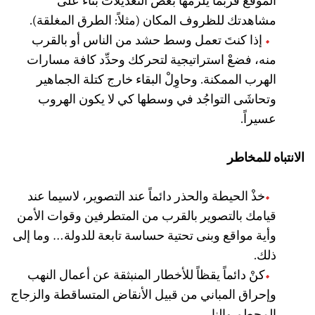
الموقع فربما يلزمها بعض التعديلات بناء على
مشاهدتك للظروف المكان (مثلاً: الطرق المغلقة).
إذا كنتَ تعمل وسط حشد من الناس أو بالقرب
منه، فضعْ استراتيجية لتحركك وحدِّد كافة مسارات
الهرب الممكنة. وحاوِلْ البقاء خارج كتلة الجماهير
وتحاشَى التواجُد في وسطها كي لا يكون الهروب
عسيراً.
الانتباه للمخاطر
خذْ الحيطة والحذر دائماً عند التصوير، لاسيما عند
قيامك بالتصوير بالقرب من المتطرفين وقوات الأمن
وأية مواقع وبنى تحتية حساسة تابعة للدولة… وما إلى
ذلك.
كنْ دائماً يقظاً للأخطار المنبثقة عن أعمال النهب
وإحراق المباني من قبيل الأنقاض المتساقطة والزجاج