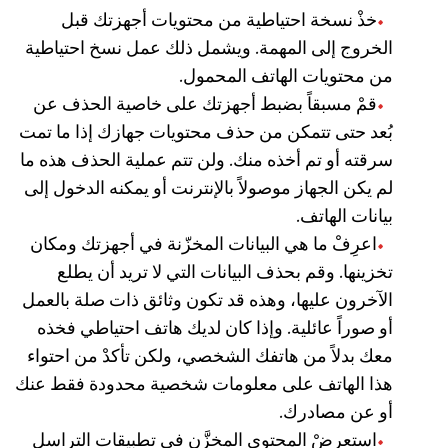
خذْ نسخة احتياطية من محتويات أجهزتك قبل
الخروج إلى المهمة. ويشمل ذلك عمل نسخ احتياطية
من محتويات الهاتف المحمول.
قمْ مسبقاً بضبط أجهزتك على خاصية الحذف عن
بُعد حتى تتمكن من حذف محتويات جهازك إذا ما تمت
سرقته أو تم أخذه منك. ولن تتم عملية الحذف هذه ما
لم يكن الجهاز موصولاً بالإنترنت أو يمكنه الدخول إلى
بيانات الهاتف.
اعرِفْ ما هي البيانات المخزّنة في أجهزتك ومكان
تخزينها. وقم بحذف البيانات التي لا تريد أن يطلع
الآخرون عليها، وهذه قد تكون وثائق ذات صلة بالعمل
أو صوراً عائلية. وإذا كان لديك هاتف احتياطي فخذه
معك بدلاً من هاتفك الشخصي، ولكن تأكدْ من احتواء
هذا الهاتف على معلومات شخصية محدودة فقط عنك
أو عن مصادرك.
استعرِضْ المحتوى المخزَّن في تطبيقات التراسل