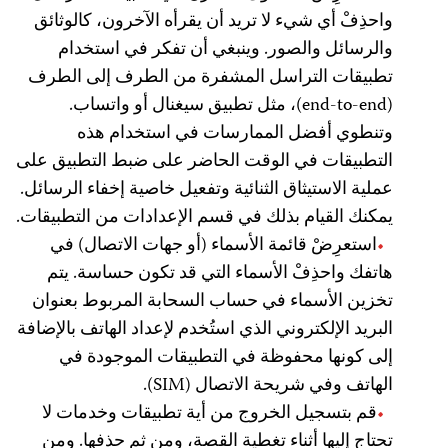
واحذِفْ أي شيء لا تريد أن يقرأه الآخرون، كالوثائق
والرسائل والصور. وينبغي أن تفكر في استخدام
تطبيقات التراسل المشفرة من الطرف إلى الطرف
(end-to-end)، مثل تطبيق سيغنال أو واتساب.
وتنطوي أفضل الممارسات في استخدام هذه
التطبيقات في الوقت الحاضر على ضبط التطبيق على
عملية الاستيثاق الثنائية وتفعيل خاصية إخفاء الرسائل.
يمكنك القيام بذلك في قسم الإعدادات من التطبيقات.
استعرِضْ قائمة الأسماء (أو جهات الاتصال) في
هاتفك واحذِفْ الأسماء التي قد تكون حساسة. يتم
تخزين الأسماء في حساب السحابة المربوط بعنوان
البريد الإلكتروني الذي استُخدم لإعداد الهاتف بالإضافة
إلى كونها محفوظة في التطبيقات الموجودة في
الهاتف وفي شريحة الاتصال (SIM).
قم بتسجيل الخروج من أية تطبيقات وخدمات لا
تحتاج إليها أثناء تغطية القصة، ومن ثم حذفها. ومن