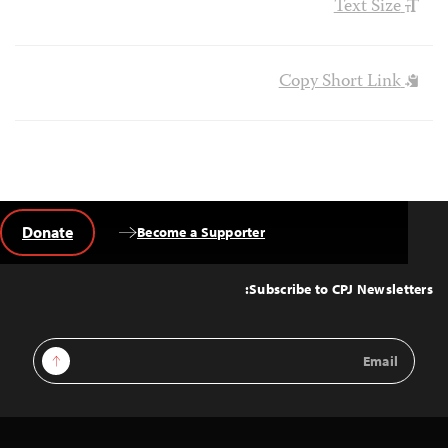
Text Size
Copy Short Link
Donate
Become a Supporter
Back
to
Top
Subscribe to CPJ Newsletters:
Email
Sign Up
Address