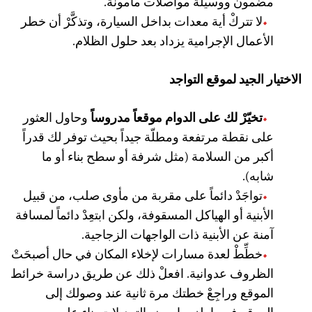
مضمون ووسيلة مواصلات مأمونة.
لا تتركْ أية معدات بداخل السيارة، وتذكَّرْ أن خطر
الأعمال الإجرامية يزداد بعد حلول الظلام.
الاختيار الجيد لموقع التواجد
تخيّرْ لك على الدوام موقعاً مدروساً
وحاول العثور
على نقطة مرتفعة ومطلّة جيداً بحيث توفر لك قدراً
أكبر من السلامة (مثل شرفة أو سطح بناء أو ما
شابه).
تواجَدْ دائماً على مقربة من مأوى صلب، من قبيل
الأبنية أو الهياكل المسقوفة، ولكن ابتعِدْ دائماً لمسافة
آمنة عن الأبنية ذات الواجهات الزجاجية.
خطِّطْ لعدة مسارات لإخلاء المكان في حال أصبحَتْ
الظروف عدوانية. افعلْ ذلك عن طريق دراسة خرائط
الموقع وراجِعْ خطتك مرة ثانية عند وصولك إلى