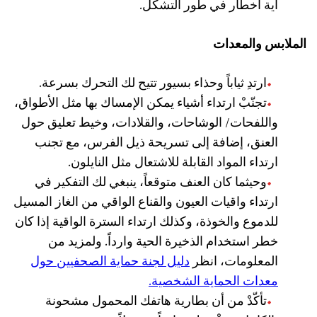
أية أخطار في طور التشكل.
الملابس والمعدات
ارتدِ ثياباً وحذاء بسيور تتيح لك التحرك بسرعة.
تجنّبْ ارتداء أشياء يمكن الإمساك بها مثل الأطواق،
واللفحات/ الوشاحات، والقلادات، وخيط تعليق حول
العنق، إضافة إلى تسريحة ذيل الفرس، مع تجنب
ارتداء المواد القابلة للاشتعال مثل النايلون.
وحيثما كان العنف متوقعاً، ينبغي لك التفكير في
ارتداء واقيات العيون والقناع الواقي من الغاز المسيل
للدموع والخوذة، وكذلك ارتداء السترة الواقية إذا كان
خطر استخدام الذخيرة الحية وارداً. ولمزيد من
المعلومات، انظر
دليل لجنة حماية الصحفيين حول
معدات الحماية الشخصية.
تأكّدْ من أن بطارية هاتفك المحمول مشحونة