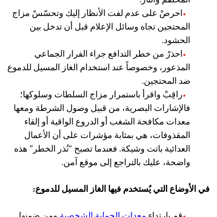
المحطم والنار.
احرصْ على عدم لفت الأنظار إليك وتحسّسْ مزاج
المحتجين تجاه وسائل الإعلام قبل أن تدخل بين
الحشود.
احذرْ من خطر التدافع جراء الفرار الجماعي
المذعور، وخصوصاً عند استخدام الغاز المسيل للدموع
ضد المحتجين.
راقِبْ واقرأ باستمرار مزاج السلطات وسلوكها؛
فالإشارات البصرية، من قبيل وصول الشرطة ومعها
معدات مكافحة الشغب أو الدروع الواقية أو إلقاء
المقذوفات، هي بمثابة مؤشرات على أن الأعمال
العدائية باتت وشيكة. فعندما تصبح “نُذر الخطر” هذه
واضحة، عليك بالتراجع إلى موقع آمن.
في الأوضاع التي يُستخدم فيها الغاز المسيل للدموع:
قم بارتداء
معدات الحماية الشخصية
ومن ضمنها