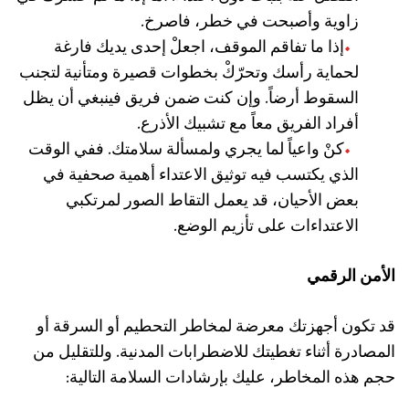
زاوية وأصبحت في خطر، فاصرخ.
إذا ما تفاقم الموقف، اجعلْ إحدى يديك فارغة
لحماية رأسك وتحرّكْ بخطوات قصيرة ومتأنية لتجنب
السقوط أرضاً. وإن كنت ضمن فريق فينبغي أن يظل
أفراد الفريق معاً مع تشبيك الأذرع.
كنْ واعياً لما يجري ولمسألة سلامتك. ففي الوقت
الذي يكتسب فيه توثيق الاعتداء أهمية صحفية في
بعض الأحيان، قد يعمل التقاط الصور لمرتكبي
الاعتداءات على تأزيم الوضع.
الأمن الرقمي
قد تكون أجهزتك معرضة لمخاطر التحطيم أو السرقة أو
المصادرة أثناء تغطيتك للاضطرابات المدنية. وللتقليل من
حجم هذه المخاطر، عليك بإرشادات السلامة التالية: