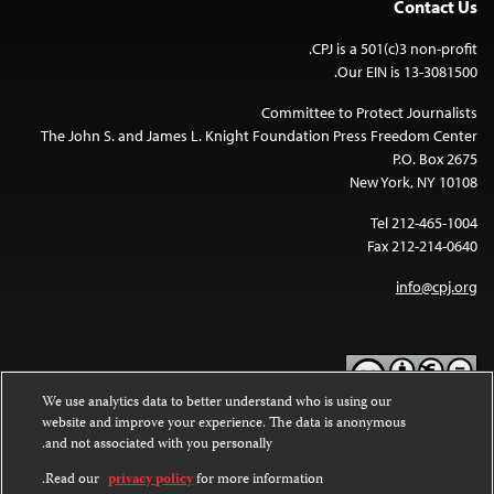
Contact Us
CPJ is a 501(c)3 non-profit.
Our EIN is 13-3081500.
Committee to Protect Journalists
The John S. and James L. Knight Foundation Press Freedom Center
P.O. Box 2675
New York, NY 10108
Tel 212-465-1004
Fax 212-214-0640
info@cpj.org
We use analytics data to better understand who is using our
website and improve your experience. The data is anonymous
Except where noted, text on this website is licensed under a
Creative
and not associated with you personally.
Commons Attribution-NonCommercial-NoDerivatives 4.0
.
International License
Read our
privacy policy
for more information.