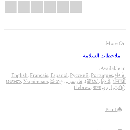
Share
il
atsApp
LinkedIn
X
Facebook
Bluesky
this:
More On:
ملاحظات السلامة
Available in:
English
,
Français
,
Español
,
Русский
,
Português
,
中文
ਪੰਜਾਬੀ
,
हिन्दी
,
(简体)
,
فارسی
,
,
සිංහල
,
Українська
,
ဗမာစာ
தமிழ்
,
اردو
,
বাংলা
,
Hebrew
Print