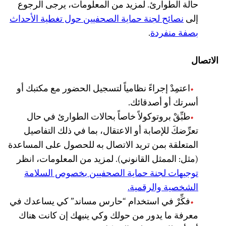
حالة الطوارئ. لمزيد من المعلومات، يرجى الرجوع
إلى
نصائح لجنة حماية الصحفيين حول تغطية الأحداث
بصفة منفردة
.
الاتصال
اعتمِدْ إجراءً نظامياً لتسجيل الحضور مع مكتبك أو
أسرتك أو أصدقائك.
طبِّقْ بروتوكولاً خاصاً بحالات الطوارئ في حال
تعرِّضكَ للإصابة أو الاعتقال، بما في ذلك التفاصيل
المتعلقة بمن تريد الاتصال به للحصول على المساعدة
(مثل: الممثل القانوني). لمزيد من المعلومات، انظر
توجيهات لجنة حماية الصحفيين بخصوص السلامة
الشخصية والرقمية.
فكِّرْ في استخدام “حارس مساند” كي يساعدك في
معرفة ما يدور من حولك وكي ينبهك إن كانت هناك