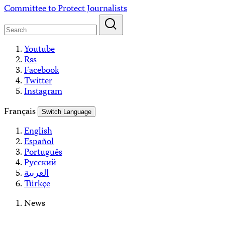
Skip
Committee to Protect Journalists
to
content
Youtube
Rss
Facebook
Twitter
Instagram
Français
Switch Language
English
Español
Português
Русский
العربية
Türkçe
News