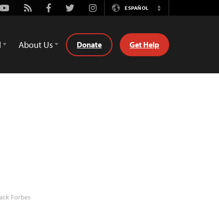
Youtube
Rss
Facebook
Twitter
Instagram
ESPAÑOL
Switch
Language
d
About Us
Donate
Get Help
ack Forbes