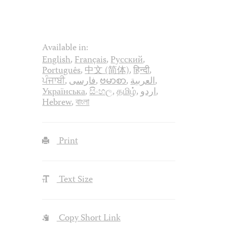
Available in:
English
,
Français
,
Русский
,
Português
,
中文 (简体)
,
हिन्दी
,
ਪੰਜਾਬੀ
,
فارسی
,
ဗမာစာ
,
العربية
,
Українська
,
සිංහල
,
தமிழ்
,
اردو
,
Hebrew
,
বাংলা
Print
Text Size
Copy Short Link