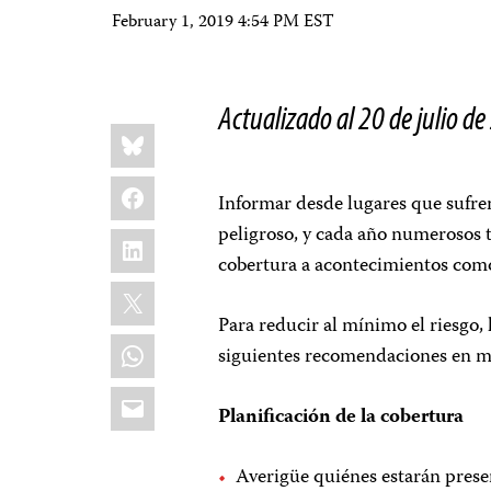
February 1, 2019 4:54 PM EST
Actualizado al 20 de julio d
Share
Bluesky
this:
Facebook
Informar desde lugares que sufren
peligroso, y cada año numerosos t
LinkedIn
cobertura a acontecimientos como
X
Para reducir al mínimo el riesgo,
WhatsApp
siguientes recomendaciones en ma
Email
Planificaci
ó
n de la cobertura
Averigüe quiénes estarán presen