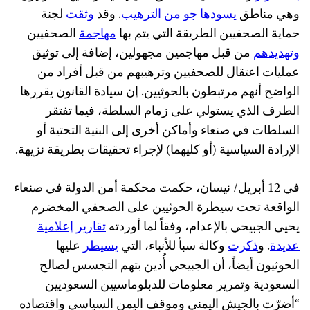
وهي مناطق
يسودها جو من الترهيب
. وقد
وثقت
لجنة
حماية الصحفيين الطريقة التي يتم بها
مهاجمة
الصحفيين
وتهديدهم
من قبل مهاجمين مجهولين، إضافة إلى توثيق
عمليات اعتقال للصحفيين وترهيبهم من قبل أفراد من
الواضح أنهم مرتبطون بالحوثيين. إن سيادة القانون يقررها
الطرف الذي يستولي على زمام السلطة، فيما تفتقر
السلطات في صنعاء وأماكن أخرى إلى البنية التحتية أو
الإرادة السياسية (أو كليهما) لإجراء تحقيقات بطريقة نزيهة.
في 12 أبريل/ نيسان، حكمت محكمة أمن الدولة في صنعاء
الواقعة تحت سيطرة الحوثيين على الصحفي المخضرم
يحيى الجبيحي بالإعدام، وفقاً لما أوردته
تقارير إعلامية
عديدة
. و
ذكرت
وكالة سبأ للأنباء، التي
يسيطر
عليها
الحوثيون أيضاً، أن الجبيحي أُدين بتهم التجسس لصالح
السعودية وتمرير معلومات للدبلوماسيين السعوديين
“أضرّت بالجيش اليمني وموقف اليمن السياسي واقتصاده