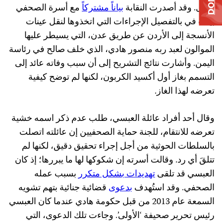
كامل. وقد أصدرت النقابة
بياناً مشتركاً
مع أسرة الصحفي
بينت في بالتفصيل الإجراءات التي اتخذوها لنقل عينات
الأنسجة إلى الأردن عن طريق عدن، التي يسيطر عليها
الموالون لعبد ربه منصور هادي، الذي خلف صالح في رئاسة
اليمن. وأشارت نتائج التشريح إلى أن سبب وفاته عائد إلى
التسمم بغاز أول أكسيد الكربون، لكنها لم توضح كيفية
تعرضه لهذا الغاز.
وقال أحد أفراد عائلة العبسي، طلب عدم ذكر اسمه خشية
تعرضه للانتقام، للجنة حماية الصحفيين إن عائلته اتصلت
بالسلطات الحوثية من أجل إجراء تحقيق دقيق، لكنها لم
تتلقَ أي رد. وقالت أسرته إن شكوكها لها ما يبررها؛ إذ كان
العبسي قد تلقى
تهديدات بشكل متكرر
بسبب عمله
الصحفي. وقد استُهدف
بدعوى
قضائية جنائية بتهم تشويه
السمعة عام 2013 من قبل حكومة هادي عندما كان العبسي
رئيس تحرير صحيفة ‘الأولى’. وجاءت تلك الدعوى، التي