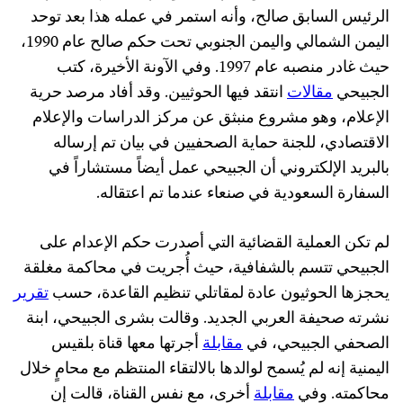
الرئيس السابق صالح، وأنه استمر في عمله هذا بعد توحد
اليمن الشمالي واليمن الجنوبي تحت حكم صالح عام 1990،
حيث غادر منصبه عام 1997. وفي الآونة الأخيرة، كتب
الجبيحي
مقالات
انتقد فيها الحوثيين. وقد أفاد مرصد حرية
الإعلام، وهو مشروع منبثق عن مركز الدراسات والإعلام
الاقتصادي، للجنة حماية الصحفيين في بيان تم إرساله
بالبريد الإلكتروني أن الجبيحي عمل أيضاً مستشاراً في
السفارة السعودية في صنعاء عندما تم اعتقاله.
لم تكن العملية القضائية التي أصدرت حكم الإعدام على
الجبيحي تتسم بالشفافية، حيث أُجريت في محاكمة مغلقة
يحجزها الحوثيون عادة لمقاتلي تنظيم القاعدة، حسب
تقرير
نشرته صحيفة العربي الجديد. وقالت بشرى الجبيحي، ابنة
الصحفي الجبيحي، في
مقابلة
أجرتها معها قناة بلقيس
اليمنية إنه لم يُسمح لوالدها بالالتقاء المنتظم مع محامٍ خلال
محاكمته. وفي
مقابلة
أخرى، مع نفس القناة، قالت إن