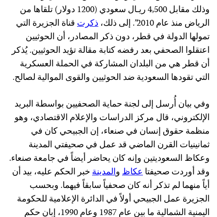
وذلك مقابل 4,500 ريـال سعودي (1200 دولار) تلقاها من
الرياض منذ عام 2010”. إلى ذلك،
ذكرت
قناة الجزيرة التي
تمولها الدولة في قطر، دون ذكر المصادر، أن الحوثيين
اعتقلوا الصحفي بعد رفضه كتابة مقالة تؤيد الحوثيين. يُذكر
أن قطر هي من البلدان المشاركة في الحملة العسكرية
التي تقودها السعودية ضد الحوثيين والقوى الموالية لصالح.
وفي بيان أُرسل إلى لجنة حماية الصحفيين بواسطة البريد
الإلكتروني، قال مركز الدراسات والإعلام الاقتصادي، وهو
منظمة حقوق إنسان في صنعاء، إن الجبيحي كان في
ثمانينيات القرن الماضي قد عمل في صحيفتي المدينة
وعكاظ السعوديتين وإنه كان يحاضر أيضاً في جامعة صنعاء.
وقد أوردت صحيفتا
عكاظ
و
المدينة
خبر الحكم عليه، بيد أن
أياً منهما لم تذكر أنه كان صحفياً سابقاً فيهما. وبحسب
الجزيرة عمل الجبيحي أولاً في الدائرة الإعلامية للحكومة
اليمنية الشمالية ما بين عام 1987 وعام 1990، إبان حكم