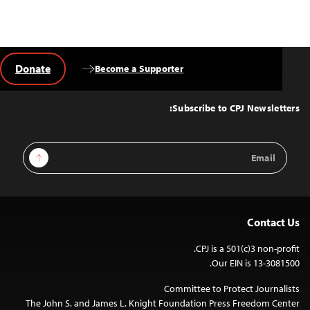
Donate
Become a Supporter
Back
to
Top
Subscribe to CPJ Newsletters:
Email
Sign Up
Address
Contact Us
CPJ is a 501(c)3 non-profit.
Our EIN is 13-3081500.
Committee to Protect Journalists
The John S. and James L. Knight Foundation Press Freedom Center