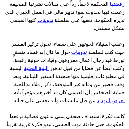
رفضتها
المحكمة لاحقاً، رداً على مقالات نشرتها الصحيفة
زعمت فيها بحدوث سوء تدبير مالي في العمل الخيري الذي
تديره الحكومة، تعقيباً على سلسلة
تدوينات
كتبها العبسي
بشكل مستقل.
وعقب استيلاء الحوثيين على صنعاء، تحول تركيز العبسي
حيث كتب لسلسة
تدوينات
حول ما قال إنه فساد متفشٍ
تورط فيه رجال أعمال معروفون وقيادات حوثية رفيعة.
وكتب أيضاً عن قضايا من قبيل تدهور
البنية التحتية
اليمنية
في مطبوعات إقليمية منها صحيفة السفير اللبنانية. وبعد
وقت قصير من وفاته غير المتوقعة، ذكر زملاء له للجنة
حماية الصحفيين أن العبسي كان قد أخبرهم مؤخراً بأنه
تعرض للتهديد
من قبل مليشيات وأنه يخشى على حياته.
كانت فكرة استهداف صحفي يمني بدعوى قضائية ترفعها
الحكومة، حتى حادثة موت العبسي، تبدو فكرة غريبة تقريباً.