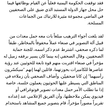
فقد توقفت الحكومة اليمنية فعلياً عن القيام بوظائفها فيما
حل محل جهاز الدولة المستبد الذي ضيق على الصحفيين
في الماضي مجموعة مثيرة للارتباك من الجماعات
المسلحة.
لقد بلغت أجواء الترهيب مبلغاً بات معه حمل معدات من
قبيل آلة التصوير في صنعاء عملاً محفوفاً بالمخاطر، طبقاً
لما ذكره صحفي، اشترط عدم ذكر اسمه، للجنة حماية
الصحفيين. وقال الصحفي إنه بينما كان يسير برفقه زميل له
مؤخراً في صنعاء اقتربت منهم قوة تابعة للحوثيين عند رؤية
عناصرها للكاميرات بحوزتهما، قائلين لهما إنهم “سيكسّرون
رأسيهما” إن كانا صحفييّن. وأضاف الصحفي بأن زملاءه في
المناطق التي يسيطر عليها الحوثيون يعملون خلسة، خاصة
إذا ما تطلب الأمر حمل معدات تصوير فوتوغرافي أو
فيديوي يمكن ملاحظتها، وأن الفريق الإعلامي عند إعداده
تقريراً مصوراً مؤخراً، قام بتصوير جميع المشاهد باستخدام