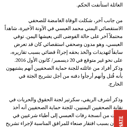
العائلة استأنفت الحكم.
من جانب آخر، شكلت الوفاة الغامضة للصحفي
الاستقصائي اليمني محمد العبسي في الآونة الأخيرة، شاهداً
محتملاً آخر على حالة الفوضى التي يعيشها اليمن. توفي
العبسي، وهو مدون وصحفي استقصائي كان قد تعرض
سابقاً لتهديدات واتُخذ بحقه إجراءٌ قضائي بسبب تقاريره،
على نحو غير متوقع في 20 ديسمبر/ كانون الأول 2016.
وذكر أفراد من عائلته للجنة حماية الصحفيين أنهم يشتبهون
بأنه قُتل وأنهم أرجأوا دفنه من أجل تشريح الجثة في
الخارج.
وذكر أشرف الريفي، سكرتير لجنة الحقوق والحريات في
نقابة الصحفيين اليمنيين، للجنة حماية الصحفيين أنه أخذ
عينات من أنسجة رفات العبسي إلى أطباء شرعيين في
DONATE
الأردن بسبب افتقار صنعاء للمرافق المناسبة لإجراء تشريح