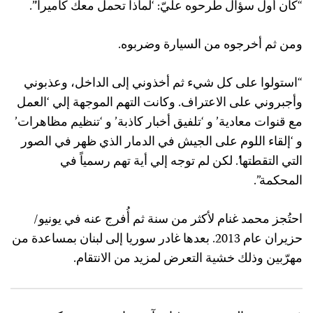
“كان أول سؤال طرحوه عليّ: ‘لماذا تحمل معك كاميرا'”.
ومن ثم أخرجوه من السيارة وضربوه.
“استولوا على كل شيء ثم أخذوني إلى الداخل، وعذبوني
وأجبروني على الاعتراف. وكانت التهم الموجهة إلي ‘العمل
مع قنوات معادية’ و ‘تلفيق أخبار كاذبة’ و ‘تنظيم مظاهرات’
و ‘إلقاء اللوم على الجيش في الدمار الذي ظهر في الصور
التي التقطتها’. لكن لم توجه إلي أية تهم رسمياً في
المحكمة”.
احتُجز محمد غنام لأكثر من سنة ثم أُفرج عنه في يونيو/
حزيران عام 2013. بعدها غادر سوريا إلى لبنان بمساعدة من
مهرّبين وذلك خشية التعرض لمزيد من الانتقام.