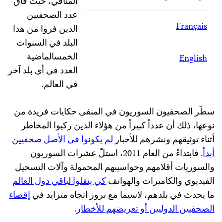
المنافي، حيث فاق
عدد الصحفيين
Français
الذين فروا من هذا
البلد في السنوات
الخمسالماضية
English
العدد في أي بلد آخر
في العالم.
سطّر الصحفيون السوريون في المنفى حكايات فريدة من
نوعها، ذلك أن عدداً كبيراً من هؤلاء الذين ركبوا المخاطر
أثناء توثيقهم ونشرهم للأخبار
لم يكونوا في الأصل صحفيين
أبداً
. فابتداءً من العام 2011، استلّ عشرات السوريون
والسوريات أقلامهم وحواسيبهم المحمولة وآلات التسجيل
الفيديوي والكاميرات والهواتف
كي ينقلوا لباقي دول العالم
ما يحدث في بلدهم، لاسيما مع بروز اتجاه متزايد في
إقصاء
الصحفيين الدوليين أو تعريضهم للأخطار
.