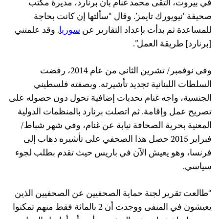
في بيروت، التقى محمد غنام بآن برنارد، مديرة مكتب
صحيفة ‘نيويورك تايمز’. وقال “سألتها إن كانت بحاجة
للمساعدة ثم بدأت بإعداد التقارير عن
سوريا
. وقد علمتني
[برنارد] طريقة العمل”.
وفي نوفمبر/ تشرين الثاني من عام 2014، رفضت
السلطات اللبنانية تجديد تأشيرته. وبصفته فلسطيني
الجنسية، واجه غنام تحديات إضافية تحول دون حصوله على
تصريح عمل وإقامة. ثم اتصلت برنارد بالمنظمات الدولية
المعنية بحرية الصحافة نيابة عن غنام، وفي شهر شباط/
فبراير 2015 حصل هذا الصحفي على تأشيره ذهاب إلى
فرنسا، وهو يعيش الآن في باريس حيث تقدم بطلب لجوء
سياسي.
“طالعت تقرير لجنة حماية الصحفيين عن الصحفيين الذين
يعيشون في المنفى ووجدت أن 2 بالمائة فقط منهم تمكنوا