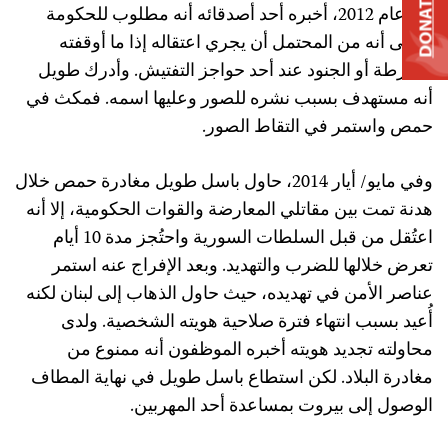
DONATE
في عام 2012، أخبره أحد أصدقائه أنه مطلوب للحكومة
بمعنى أنه من المحتمل أن يجري اعتقاله إذا ما أوقفته
الشرطة أو الجنود عند أحد حواجز التفتيش. وأدرك طويل
أنه مستهدف بسبب نشره للصور وعليها اسمه. فمكث في
حمص واستمر في التقاط الصور.
وفي مايو/ أيار 2014، حاول باسل طويل مغادرة حمص خلال
هدنة تمت بين مقاتلي المعارضة والقوات الحكومية، إلا أنه
اعتُقل من قبل السلطات السورية واحتُجز مدة 10 أيام
تعرض خلالها للضرب والتهديد. وبعد الإفراج عنه استمر
عناصر الأمن في تهديده، حيث حاول الذهاب إلى لبنان لكنه
أُعيد بسبب انتهاء فترة صلاحية هويته الشخصية. ولدى
محاولته تجديد هويته أخبره الموظفون أنه ممنوع من
مغادرة البلاد. لكن استطاع باسل طويل في نهاية المطاف
الوصول إلى بيروت بمساعدة أحد المهربين.