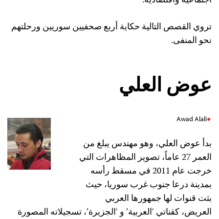
اجتماعية واقتصادية.
تروي القصص التالية حكاية أربع صحفيين سوريين ورحلتهم
نحو المنفى.
عوض العلي
Awad Alali
بدأ عوض العلي، وهو مهندس يبلغ من
العمر 27 عاماً، تصوير المظاهرات التي
خرجت عام 2011 في مسقط رأسه
بمدينة درعا جنوب غرب سوريا، حيث
بثت قنوات لها جمهورها العربي
العريض، كقناتي ‘العربية’ و ‘الجزيرة’، تسجيلاته المصورة