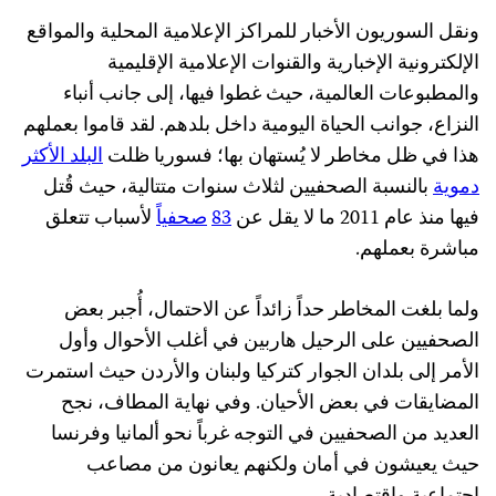
ونقل السوريون الأخبار للمراكز الإعلامية المحلية والمواقع
الإلكترونية الإخبارية والقنوات الإعلامية الإقليمية
والمطبوعات العالمية، حيث غطوا فيها، إلى جانب أنباء
النزاع، جوانب الحياة اليومية داخل بلدهم. لقد قاموا بعملهم
هذا في ظل مخاطر لا يُستهان بها؛ فسوريا ظلت
البلد الأكثر
دموية
بالنسبة الصحفيين لثلاث سنوات متتالية، حيث قُتل
فيها منذ عام 2011 ما لا يقل عن
83
صحفياً
لأسباب تتعلق
مباشرة بعملهم.
ولما بلغت المخاطر حداً زائداً عن الاحتمال، أُجبر بعض
الصحفيين على الرحيل هاربين في أغلب الأحوال وأول
الأمر إلى بلدان الجوار كتركيا ولبنان والأردن حيث استمرت
المضايقات في بعض الأحيان. وفي نهاية المطاف، نجح
العديد من الصحفيين في التوجه غرباً نحو ألمانيا وفرنسا
حيث يعيشون في أمان ولكنهم يعانون من مصاعب