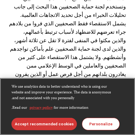
وتستخدم لجنة حماية الصحفيين هذا البحث إلى جانب
تحليلات الخبراء من أجل تحديد الاتجاهات العالمية.
يشمل الاستقصاء فقط الصحفيين الذي فروا من بلادهم
جراء تعرضهم للاضطهاد لأسباب ترتبط بأعمالهم،
والذين مكثوا في المنفى لفترة لا تقل عن ثلاثة أشهر،
والذين لدى لجنة حماية الصحفيين علم بأماكن تواجدهم
وأنشطتهم. ولا يشتمل هذا الاستقصاء على كثير من
الصحفيين والعاملين في الوسط الإعلامي ممن
يغادرون بلدانهم من أجل فرص عمل أو الذين يفرون
من العنف العام أو الذين يجري استهدافهم بسبب
We use analytics data to better understand who is using our
مزاولتهم أنشطة غير العمل الصحفي كالنشاط
website and improve your experience. The data is anonymous
and not associated with you personally.
السياسي مثلاً.
Read our
privacy policy
for more information.
Share
mail
WhatsApp
LinkedIn
X
Facebook
Bluesky
this:
Accept recommended cookies
Personalize