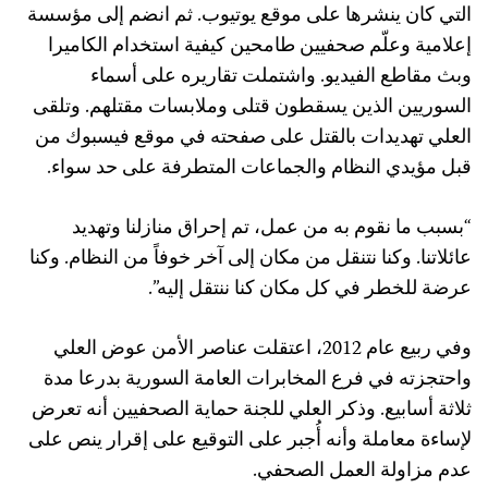
التي كان ينشرها على موقع يوتيوب. ثم انضم إلى مؤسسة
إعلامية وعلّم صحفيين طامحين كيفية استخدام الكاميرا
وبث مقاطع الفيديو. واشتملت تقاريره على أسماء
السوريين الذين يسقطون قتلى وملابسات مقتلهم. وتلقى
العلي تهديدات بالقتل على صفحته في موقع فيسبوك من
قبل مؤيدي النظام والجماعات المتطرفة على حد سواء.
“بسبب ما نقوم به من عمل، تم إحراق منازلنا وتهديد
عائلاتنا. وكنا نتنقل من مكان إلى آخر خوفاً من النظام. وكنا
عرضة للخطر في كل مكان كنا ننتقل إليه”.
وفي ربيع عام 2012، اعتقلت عناصر الأمن عوض العلي
واحتجزته في فرع المخابرات العامة السورية بدرعا مدة
ثلاثة أسابيع. وذكر العلي للجنة حماية الصحفيين أنه تعرض
لإساءة معاملة وأنه أُجبر على التوقيع على إقرار ينص على
عدم مزاولة العمل الصحفي.