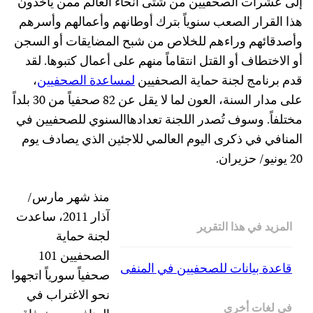
إلى عشرات الصحفيين من شتى أنحاء العالم ممن يأخذون
هذا القرار الصعب سنوياً بترك أوطانهم وأعمالهم وأسرهم
وأصدقائهم وراءهم للخلاص من شبح المضايقات أو السجن
أو الاختطاف أو القتل انتقاماً منهم على أعمال كتبوها. لقد
قدم برنامج لجنة حماية الصحفيين
لمساعدة الصحفيين
،
على مدار السنة، العون لما لا يقل عن 82 صحفياً من 30 بلداً
مختلفاً. وسوف تُصدر اللجنة تعدادهاالسنوي للصحفيين في
المنافي في ذكرى اليوم العالمي للاجئين الذي يصادف يوم
20 يونيو/ حزيران.
منذ شهر مارس/
آذار 2011، ساعدت
المزيد في هذا التقرير
لجنة حماية
الصحفيين 101
قاعدة بيانات للصحفيين في المنفى
صحفياً سورياً اتجهوا
نحو الاغتراب في
في لغات أخرى