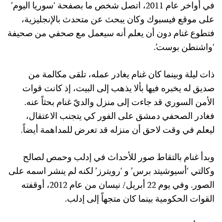
في أواخر عام 2011، اتصل شخص ما بصفحة ‘سوريا اليوم’
على موقع فيسبوك وكان يبحث عن متحدث بالإنجليزية،
فتطوع غنام دون أن يعلم أنه سيعمل مع صحفي من صحيفة
‘واشنطن بوست’.
ذات ليلة وبينما كان غنام يغادر عمله، تلقى مكالمة من
صديق له يخبره فيها بألا يذهب إلى البيت، إذ كانت قوات
الأمن السوري قد جاءت إلى منزل والديّ غنام بحثاً عنه.
فغادر الصحفي دمشق على الفور كي يتجنب الاعتقال،
ليعلم في وقت لاحق أن منزله قد تعرض للمداهمة أيضاً.
وبدأ غنام بالتقاط صور للأحداث في إدلب وحمص لصالح
وكالتي ‘أسيوشيتد برس’ و ‘رويترز’ لكنه لم ينشر اسمه على
الصور. وفي يوم 22 أبريل/ نيسان من عام 2012، أوقفته
القوات الحكومية بينما كان متجهاً إلى إدلب.