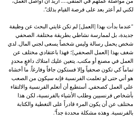
من مواصلة عملهم في المنفى…. أريد أن أواصل العمل،
لكني لم أعثر بعد على فرصة القيام بذلك”.
“عندما بدأت بهذا [العمل] لم تكن غايتي البحث عن وظيفة
جديدة، بل لممارسة نشاطي بطريقة مختلفة. الصحفي
شخص يحمل رسالة وليس شخصاً يسعى لجني المال. لدي
شغف بهذا [العمل الصحفي]؛ فهذا باعتقادي مختلف عن
العمل في مصنع أو مكتب. يتعين عليك امتلاك دافعٍ محددٍ
تماماً كي تكون صحفياً وإلا فستكون جافاً وفارغاً. ما أخشاه
هو أني حتى لو تعلمت الفرنسية فإنه سيكون من الصعب
علي العمل كصحفي. أستطيع أن أتعلم الفرنسية والالتقاء
بأشخاص فرنسيين وطلب الأشياء بالفرنسية، لكن هذا
مختلف عن أن يكون المرء قادراً على التغطية والكتابة
بالفرنسية. وهذه مشكلة محددة جداً”.