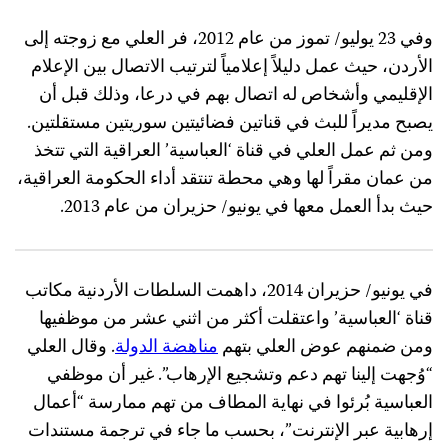
وفي 23 يوليو/ تموز من عام 2012، فر العلي مع زوجته إلى
الأردن، حيث عمل دليلاً إعلامياً لترتيب الاتصال بين الإعلام
الإقليمي وأشخاص له اتصال بهم في درعا، وذلك قبل أن
يصبح مديراً للبث في قناتين فضائيتين سوريتين مستقلتين.
ومن ثم عمل العلي في قناة ‘العباسية’ العراقية التي تتخذ
من عمان مقراً لها وهي محطة تنتقد أداء الحكومة العراقية،
حيث بدأ العمل معها في يونيو/ حزيران من عام 2013.
في يونيو/ حزيران 2014، داهمت السلطات الأردنية مكاتب
قناة ‘العباسية’ واعتقلت أكثر من اثني عشر من موظفيها
ومن ضمنهم عوض العلي بتهم
مناهضة الدولة
. وقال العلي
“وُجهت إلينا تهم دعم وتشجيع الإرهاب”. غير أن موظفي
العباسية بُرئوا في نهاية المطاف من تهم ممارسة “أعمال
إرهابية عبر الإنترنت”، بحسب ما جاء في ترجمة مستندات