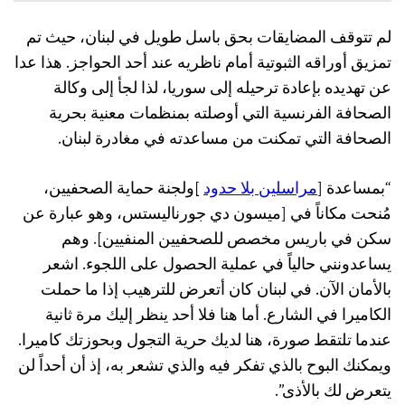
لم تتوقف المضايقات بحق باسل طويل في لبنان، حيث تم
تمزيق أوراقه الثبوتية أمام ناظريه عند أحد الحواجز. هذا عدا
عن تهديده بإعادة ترحيله إلى سوريا، لذا لجأ إلى وكالة
الصحافة الفرنسية التي أوصلته بمنظمات معنية بحرية
الصحافة التي تمكنت من مساعدته في مغادرة لبنان.
“بمساعدة [
مراسلين بلا حدود
]
ولجنة حماية الصحفيين،
مُنحت مكاناً في [ميسون دي جورناليستس، وهو عبارة عن
سكن في باريس مخصص للصحفيين المنفيين]. وهم
يساعدونني حالياً في عملية الحصول على اللجوء. اشعر
بالأمان الآن. في لبنان كان أتعرض للترهيب إذا ما حملت
الكاميرا في الشارع. أما هنا فلا أحد ينظر إليك مرة ثانية
عندما تلتقط صورة، هنا لديك حرية التجول وبحوزتك كاميرا.
ويمكنك البوح بالذي تفكر فيه والذي تشعر به، إذ أن أحداً لن
يتعرض لك بالأذى”.