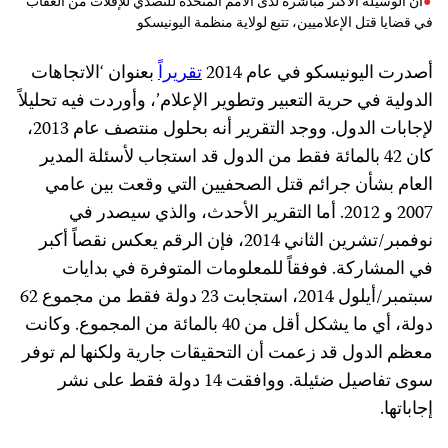
أن الوسيلة الأكثر مباشرة لدى الأمم المتحدة للتصدي للإفلات من العقاب
في قضايا قتل الإعلاميين، تتبع لولاية منظمة اليونيسكو
أصدرت اليونيسكو في عام 2014
تقريراً
بعنوان ‘الاتجاهات
الدولية في حرية التعبير وتطوير الإعلام’، وأوردت فيه تحليلاً
لإجابات الدول. ووجد التقرير أنه بحلول منتصف عام 2013،
كان 42 بالمائة فقط من الدول قد استجاب لأسئلة المدير
العام بشأن جرائم قتل الصحفيين التي وقعت بين عامي
2007 و 2012. أما التقرير الأحدث، والذي سيصدر في
نوفمبر/تشرين الثاني 2014، فإن الرقم يعكس نقصاً أكبر
في المشاركة. فوفقاً للمعلومات المتوفرة في بدايات
سبتمبر/أيلول 2014، استجابت 23 دولة فقط من مجموع 62
دولة، أي ما يشكل أقل من 40 بالمائة من المجموع. وكانت
معظم الدول قد زعمت أن التحقيقات جارية ولكنها لم توفر
سوى تفاصيل ضئيلة. ووافقت 14 دولة فقط على نشر
إجاباتها.