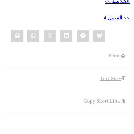
الخلاصة >>
<< الفصل 4
Share
mail
WhatsApp
LinkedIn
X
Facebook
Bluesky
this:
Print
Text Size
Copy Short Link