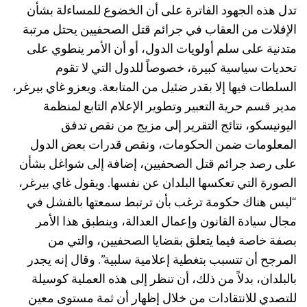
تدل هذه الجهود الفاترة على أن الخضوع للمساءلة بشأن
الإفلات من العقاب في جرائم قتل الصحفيين يحتل مرتبة
متدنية على سلم أولويات الدول، أو أن الأمر ينطوي على
تحديات سياسية كبيرة، خصوصاً للدول التي لا تقوم
السلطات فيها إلا بقدر ضئيل من المتابعة. ويعزو غاي بيرغر،
مدير قسم حرية التعبير وتطوير الإعلام التابع لمنظمة
اليونيسكو، نتائج التقرير إلى مزيج من نقص تدفق
المعلومات ضمن الحكومات، ونقص قدرات بعض الدول
على رصد جرائم قتل الصحفيين، إضافة إلى شواغل بشأن
الصورة التي تعكسها البلدان عن نفسها. ويقول غاي بيرغر،
“ليس هناك حكومة ترغب بأن ترتبط سمعتها بالفشل في
مجال سيادة القانون وإعمال العدالة، وينطبق هذا الأمر
بصفة خاصة فيما يتعلق بقضايا الصحفيين، والتي من
المرجح أن تتسبب بتغطية إعلامية سلبية”. وقال إنه يجدر
بالبلدان، بدلاً من ذلك، أن تنظر إلى هذه العملية كوسيلة
للتصدي للانتقادات من خلال إظهار أن ثمة مستوى معين