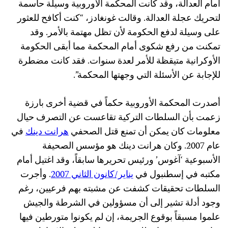
أمام العدالة، وقد كانت المحكمة الأوروبية وسيلة حاسمة
لتحريك عجلة العدالة. وقالت غونغادز، “كنت أكافح للعثور
على وسيلة لدفع الحكومة لأن تظل مهتمة بالأمر. وقد
تمكنت من رفع شكوى أمام المحكمة مما أبقى الحكومة
الأوكرانية متيقظة للأمر لعدة سنوات. فقد كانت مضطرة
للإجابة عن الأسئلة التي وجهتها المحكمة”.
أصدرت المحكمة الأوروبية حكماً في قضية أخرى بارزة
زعمت بأن السلطات التركية تقاعست عن التصرف حيال
معلومات كان يمكن أن تمنع قتل الصحفي
هرانت دينك
في
عام 2007. وكان هرانت دينك هو مؤسس الصحيفة
الأسبوعية ‘آغوس’ ورئيس تحريرها سابقاً، وقد اغتيل أمام
مكتبه في إسطنبول في
يناير/كانون الثاني 2007
. وأجرت
السلطات تحقيقات كشفت عن مشبته بهم فرعيين، رغم
وجود أدلة تشير إلى أن مسؤولين في الشرطة والجيش
علموا مسبقاً بوقوع الجريمة، إن لم يكونوا متورطين فيها