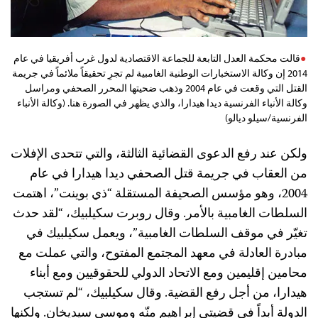
قالت محكمة العدل التابعة للجماعة الاقتصادية لدول غرب أفريقيا في عام
2014 إن وكالة الاستخبارات الوطنية الغامبية لم تجرِ تحقيقاً ملائماً في جريمة
القتل التي وقعت في عام 2004 وذهب ضحيتها المحرر الصحفي ومراسل
وكالة الأنباء الفرنسية ديدا هيدارا، والذي يظهر في الصورة هنا. (وكالة الأنباء
الفرنسية/سيلو ديالو)
ولكن عند رفع الدعوى القضائية الثالثة، والتي تتحدى الإفلات
من العقاب في جريمة قتل الصحفي ديدا هيدارا في عام
2004، وهو مؤسس الصحيفة المستقلة “ذي بوينت”، اهتمت
السلطات الغامبية بالأمر. وقال روبرت سكيلبيك، “لقد حدث
تغيّر في موقف السلطات الغامبية”، ويعمل سكيلبيك في
مبادرة العادلة في معهد المجتمع المفتوح، والتي عملت مع
محامين إقليمين ومع الاتحاد الدولي للحقوقيين ومع أبناء
هيدارا، من أجل رفع القضية. وقال سكيلبيك، “لم تستجب
الدولة أبداً في قضيتي إبراهيم منّه وموسى سيديخان. ولكنها