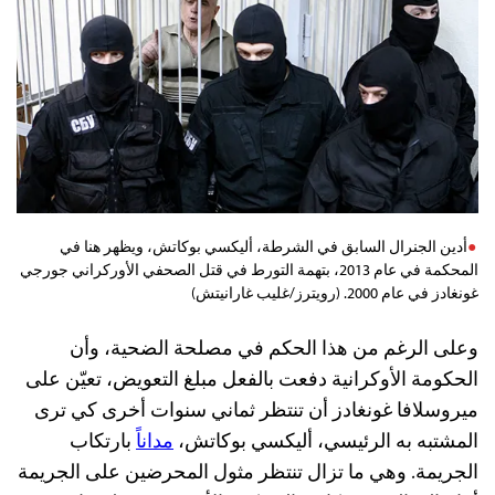
أدين الجنرال السابق في الشرطة، أليكسي بوكاتش، ويظهر هنا في
المحكمة في عام 2013، بتهمة التورط في قتل الصحفي الأوركراني جورجي
غونغادز في عام 2000. (رويترز/غليب غارانيتش)
وعلى الرغم من هذا الحكم في مصلحة الضحية، وأن
الحكومة الأوكرانية دفعت بالفعل مبلغ التعويض، تعيّن على
ميروسلافا غونغادز أن تنتظر ثماني سنوات أخرى كي ترى
المشتبه به الرئيسي، أليكسي بوكاتش،
مداناً
بارتكاب
الجريمة. وهي ما تزال تنتظر مثول المحرضين على الجريمة