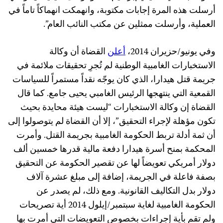
أرسلت هذه المرة إجابات مكتوبة، وانهمكت انهماكاً تاماً في
العملية، وأرسلت ممثلين عن مكتب النائب العام”.
وفي يونيو/حزيران 2014،
أعلن
القضاة أن وكالة
الاستخبارات الغامبية الوطنية لم تُجرِ تحقيقات ملائمة في
جريمة قتل هيدارا، الذي كان يوجّه نقداً مستمراً للسياسات
القمعية التي ينتهجها الرئيس الغامبي يحيى جامع. كما قال
القضاة إن وكالة الاستخبارات “ليست هيئة محايدة بحيث
تكون مؤهلة لإجراء التحقيق”، إلا أن القضاة لم يتوصولوا إلى
أن ثمة أدلة تربط الحكومة الغامبية بجريمة القتل. وأمرت
المحكمة بمنح أسرة هيدارا دفعة مالية قدرها خمسين ألف
دولار أمريكي تعويضاً لها عن تقصير الحكومة عن التحقيق
بصفة فاعلة في الجريمة، إضافة إلى مبلغ عشرة آلاف
دولار بدل التكاليف القانونية. ومع ذلك، لم يصدر عن
الحكومة الغامبية لغاية سبتمبر/إيلول 2014 أية تصريحات
ولم تقم بأية إجراءات بخصوص التعويضات التي أمرت بها