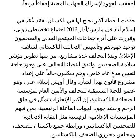
أخفقت الجهود لإشراك الجهات المعنية إخفاقاً ذريعاً.
حققت الخطة أكبر نجاح لها في باكستان، فقد عُقد في
إسلام أباد في مارس/آذار 2013 اجتماع تخطيطي دولي،
وقررت على أثره جماعات المجتمع المدني والصحفيون
توحيد جهودهم وتأسيس ‘التحالف الباكستاني لسلامة
الإعلام’. ونفذ التحالف عدة مشاريع، من بينها تطوير مؤشر
سلامة الصحفيين. واتفق أعضاء التحالف على وجود حاجة
لتعيين مدعٍ عام خاص، وهم يعكفون حالياً على إعداد
مشروع قانون بهذا الشأن. وقال أويس إسلام علي، وهو
عضو اللجنة التنسيقية للتحالف والأمين العام لمؤسسة
الصحافة الباكستانية، إن أكبر الإنجازات تمثّل في خلق
الزخم وحشد جهود الجهات الفاعلة الرئيسية، بمن فيهم
المؤسسات الإعلامية الرئيسية مثل النقابة الاتحادية
للصحفيين الباكستانيين، ورابطة جميع باكستان للصحف،
ومجلس محرري الصحف الباكستانيين.