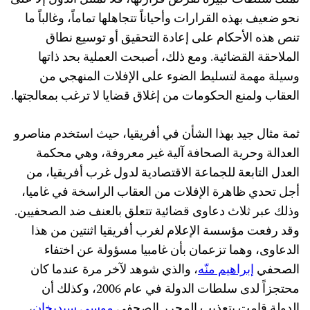
نحو ضعيف بهذه القرارات وأحياناً تتجاهلها تماماً، وغالباً ما
تنص هذه الأحكام على إعادة التحقيق أو توسيع نطاق
الملاحقة القضائية. ومع ذلك، أصبحت العملية بحد ذاتها
وسيلة مهمة لتسليط الضوء على الإفلات المنهجي من
العقاب ولمنع الحكومات من إغلاق قضايا لا ترغب بمعالجتها.
ثمة مثال جيد بهذا الشأن في أفريقيا، حيث استخدم مناصرو
العدالة وحرية الصحافة آلية غير معروفة، وهي محكمة
العدل التابعة للجماعة الاقتصادية لدول غرب أفريقيا، من
أجل تحدي ظاهرة الإفلات من العقاب الراسخة في غاميا،
وذلك عبر ثلاث دعاوى قضائية تتعلق بالعنف ضد الصحفيين.
وقد رفعت مؤسسة الإعلام لغرب أفريقيا اثنتين من هذا
الدعاوى، وهما تزعمان بأن غامبيا مسؤولة عن اختفاء
الصحفي
إبراهيم منّه
، والذي شوهد لآخر مرة عندما كان
محتجزاً لدى سلطات الدولة في عام 2006، وكذلك أن
الدولة قامت بتعذيب المحرر الصحفي
موسى سيديخان
،