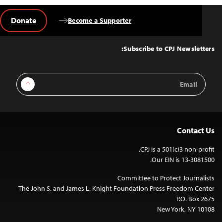
Donate
Become a Supporter
Back
to
Top
Subscribe to CPJ Newsletters:
Email
Sign Up
Address
Contact Us
CPJ is a 501(c)3 non-profit.
Our EIN is 13-3081500.
Committee to Protect Journalists
The John S. and James L. Knight Foundation Press Freedom Center
P.O. Box 2675
New York, NY 10108