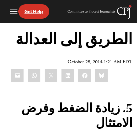
Get Help
Toggle
Committee
Menu
to
Ski
Protect
t
الطريق إلى العدالة
Journalists
conten
October 28, 2014 1:21 AM EDT
Share
mail
WhatsApp
LinkedIn
X
Facebook
Bluesky
this:
5. زيادة الضغط وفرض
الامتثال