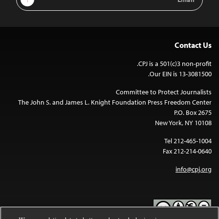
Address
Contact Us
CPJ is a 501(c)3 non-profit.
Our EIN is 13-3081500.
Committee to Protect Journalists
The John S. and James L. Knight Foundation Press Freedom Center
P.O. Box 2675
New York, NY 10108
Tel 212-465-1004
Fax 212-214-0640
info@cpj.org