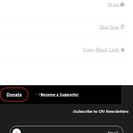
Print
Text Size
Copy Short Link
Donate
Become a Supporter
Back
to
Top
Subscribe to CPJ Newsletters:
Email
Sign Up