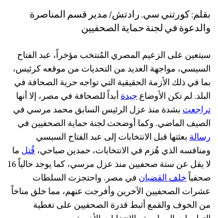
بقلم: كورتني سي. رادتش/ مدير قسم المناصرة
والدعوة في لجنة حماية الصحفيين
سيتعين على الزعيم المصري المُنتخب مؤخراً، عبد الفتاح
السيسي، مواجهة العديد من التحديات من موقعه كرئيس،
بما في ذلك الأزمة الحقيقية التي تواجه حرية الصحافة في
البلد. لم تكن الأوضاع
جيدة
أبداً للصحافة في مصر، إلا أنها
تراجعت
بشدة منذ عزل الرئيس السابق محمد مرسي في
الصيف الماضي. وكما أوضحت لجنة حماية الصحفيين في
رسالة
بعثتها قبل الانتخابات إلى عبد الفتاح السيسي
ومنافسه الذي هُزم في الانتخابات، حمدين صباحي،
قُتل
ما
لا يقل عن ستة صحفيين منذ عزل مرسي، كما يوجد حالياً 16
صحفياً
خلف القضبان
في مصر. واحتجزت السلطات
عشرات الصحفيين الآخرين وأفرجت عنهم، مما خلق مناخاً
من الخوف والقمع أثبط قدرة الصحفيين على تغطية