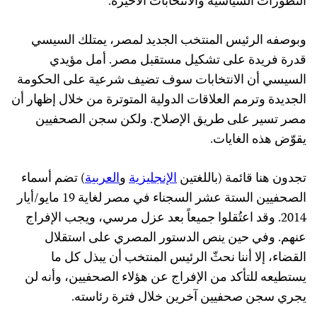
التطورات السياسية والانتخابات الأخيرة.
وبوصفه الرئيس المنتخب الجديد لمصر،
يمتلك
السيسي
قدرة فريدة على
تشكيل
مستقبل مصر.
أمل مؤيدي
السيسي أن الانتخابات سوف تضيف شرعية على الحكومة
الجديدة وترمم العلاقات الدولية المتوترة من خلال إظهار أن
مصر تسير على طريق الإصلاح.
ولكن سجن الصحفيين
يقوّض هذه الغايات.
تجدون هنا قائمة (باللغتين
الإنجليزية
و
العربية
) تضم أسماء
الصحفيين الستة عشر السجناء في مصر لغاية 19 مايو/أيار
2014. وقد اعتُقلوا جميعاً بعد عزل مرسي، ويجب الإفراج
عنهم. وفي حين ينص الدستور المصري على استقلال
القضاء، إلا أننا نحثّ الرئيس المنتخب أن يبذل كل ما
يستطيعه للتأكد من الإفراج عن هؤلاء الصحفيين، وأنه لن
يجري سجن صحفيين آخرين خلال فترة رئاسته.