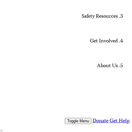
Missing Journalists
Data Methodology and FAQs
Journalist Safety and Emergencies
How to Get Help
All Safety Resources
Support CPJ
Take Action
Press Freedom Awards
What We Do
Who We Are
Who We Are
Our People
Our Board
Press Center
Contact Us