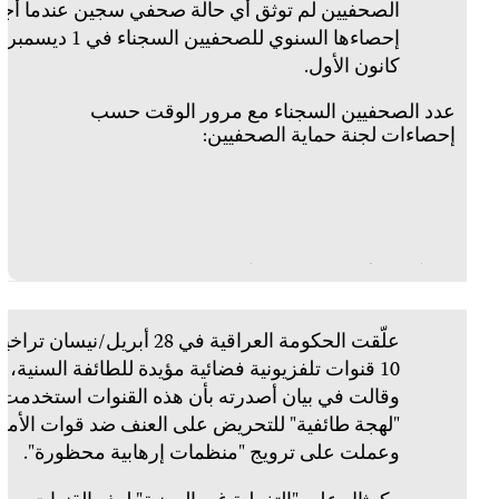
 أجرت
ناء في 1 ديسمبر/
نيسان تراخيص
ة،
مت
أمن،