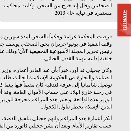
الصحفيين وقال إنه خرج من السجن. وكانت محاكمته
مستمرة في نهاية عام 2013.
DONATE
فرضت المحكمة غرامة وحكماً بالسجن لمدة شهرين م
وقف التنفيذ في يونيو/حزيران بحق الصحفي يوسف جج
رئيس تحرير المجلة الأسبوعية التحقيقية 'الآن' وذلك عل
خلفية إدانته بتهمة القذف الجنائي.
وكان ججيلي قد أورد خبراً بأن عبد القادر أعماره، وزير
الصناعة والتجارة في الحكومة الإسلامية الحالية، طلب
توصيل شامبانيا إلى غرفة فندقية كان مقيماً فيها بينما ك
في رحلة خارج البلاد على حساب الأموال العامة. وقد أن
الوزير هذه الواقعة. وتعتبر هذه المزاعم محرجة للوزير 
الدين الإسلام يحظر تناول الكحول.
أنكر أعمارة هذه المزاعم واتهم ججيلي بتلفيق القصة،
حسب تقارير الأنباء. وبعد أن نشر ججيلي فاتورة من الف