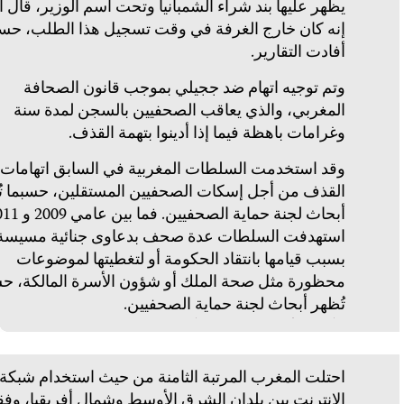
يظهر عليها بند شراء الشمبانيا وتحت اسم الوزير، قال ا
إنه كان خارج الغرفة في وقت تسجيل هذا الطلب، حسب
أفادت التقارير.
وتم توجيه اتهام ضد ججيلي بموجب قانون الصحافة
المغربي، والذي يعاقب الصحفيين بالسجن لمدة سنة
وغرامات باهظة فيما إذا أدينوا بتهمة القذف.
وقد استخدمت السلطات المغربية في السابق اتهامات
القذف من أجل إسكات الصحفيين المستقلين، حسبما ت
أبحاث لجنة حماية الصحفيين. فما
استهدفت السلطات عدة صحف بدعاوى جنائية مسيسة
بسبب قيامها بانتقاد الحكومة أو لتغطيتها لموضوعات
محظورة مثل صحة الملك أو شؤون الأسرة المالكة، حس
تُظهر أبحاث لجنة حماية الصحفيين.
احتلت المغرب المرتبة الثامنة من حيث استخدام شبكة
الإنترنت بين بلدان الشرق الأوسط وشمال أفريقيا، وفقا