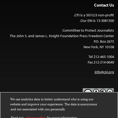
Contact Us
CPJ is a 501(c)3 non-profit.
Our EIN is 13-3081500.
Committee to Protect Journalists
The John S. and James L. Knight Foundation Press Freedom Center
P.O. Box 2675
New York, NY 10108
Tel 212-465-1004
Fax 212-214-0640
info@cpj.org
We use analytics data to better understand who is using our
website and improve your experience. The data is anonymous
Except where noted, text on this website is licensed under a
Creative
and not associated with you personally.
Commons Attribution-NonCommercial-NoDerivatives 4.0
.
International License