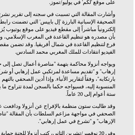
على موقع 'لكم' في يوليو/تموز.
وأشارت المقالة التي تسببت في سجنه إلى تقرير نشرت
الصحيفة الإسبانية البارزة 'إل باييس' التي تضمنت رابطاً
إلكترونياً مباشراً إلى مقطع فيديو على موقع يوتيوب يُز
بأن مصدره هو تنظيم القاعدة في المغرب الإسلامي، و
فرع لتنظيم القاعدة في شمال أفريقيا. وقد تضمن مقط
الفيديو انتقادات للملك المغربي محمد السادس.
ويواجه أنزولا محاكمة بتهمة "مناصرة أعمال تصل إلى ج
إرهاب" و "تقديم مساعدة لمرتكبي عمل إرهابي أو شرك
بارتكابه"، وفقاً لتقارير الأنباء. وإذا أدين الصحفي بالتهم
المنسوبة إليه، فسيواجه حكما بالسجن لمدة تتراوح ما ب
ستة أعوام إلى 20 عاماً.
وقد طالبت ستون منظمة بالإفراج عن أنزولا ودافعت 
الصحفي في مواجهة مزاعم السلطات بأن المقالة "تنا
الإرهاب" و "تشرع في عمل إرهابي".
وفي 20 نوفمبر/تشرين الثاني، كتب أنزولا للجنة حماية