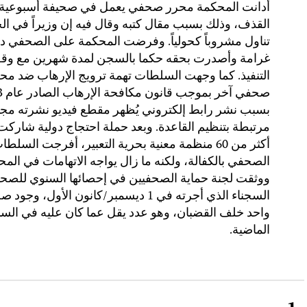
أدانت المحكمة محرر صحفي يعمل في صحيفة أسبوعية 
القذف، وذلك بسبب مقال كتبه وقال فيه إن وزيراً في ال
تناول مشروباً كحولياً. وفرضت المحكمة على الصحفي د
غرامة وأصدرت بحقه حكما بالسجن لمدة شهرين مع وق
التنفيذ. كما وجهت السلطات تهمة ترويج الإرهاب ضد مح
صحفي آ
بسبب نشر رابط إلكتروني يُظهر مقطع فيديو نشرته مج
مرتبطة بتنظيم القاعدة. وبعد حملة احتجاج دولية شاركت 
أكثر من 60 منظمة معنية بحرية التعبير، أفرجت السل
الصحفي بالكفالة، ولكنه ما زال يواجه الاتهامات في المح
ووثقت لجنة حماية الصحفيين في إحصائها السنوي للصح
السجناء الذي أجرته في 1 ديسمبر/كانون الأول، وج
واحد خلف القضبان، وهو عدد يقل عما كان عليه في الس
الماضية.