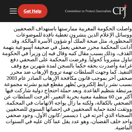
Get Help
Toggle
Committee
Menu
to
Ski
Protect
واصلت الحكومة المغربية ممارستها باستهداف الصحفيين
t
Journalists
ووسائل الإعلام الذين ينشرون تغطية ناقدة للموضوعات
conten
المحظورة، مثل صحة الملك أو شؤون الأسرة المالكة. وقد
أدانت المحكمة محرر صحفي يعمل في صحيفة أسبوعية بتهمة
القذف، وذلك بسبب مقال كتبه وقال فيه إن وزيراً في الحكومة
تناول مشروباً كحولياً. وفرضت المحكمة على الصحفي دفع
غرامة وأصدرت بحقه حكما بالسجن لمدة شهرين مع وقف
التنفيذ. كما وجهت السلطات تهمة ترويج الإرهاب ضد محرر
صحفي آخر بموجب قانون مكافحة الإرهاب الصادر عام 2003
بسبب نشر رابط إلكتروني يُظهر مقطع فيديو نشرته مجموعة
مرتبطة بتنظيم القاعدة. وبعد حملة احتجاج دولية شاركت فيها
أكثر من 60 منظمة معنية بحرية التعبير، أفرجت السلطات عن
الصحفي بالكفالة، ولكنه ما زال يواجه الاتهامات في المحكمة.
ووثقت لجنة حماية الصحفيين في إحصائها السنوي للصحفيين
السجناء الذي أجرته في 1 ديسمبر/كانون الأول، وجود صحفي
واحد خلف القضبان، وهو عدد يقل عما كان عليه في السنوات
الماضية.