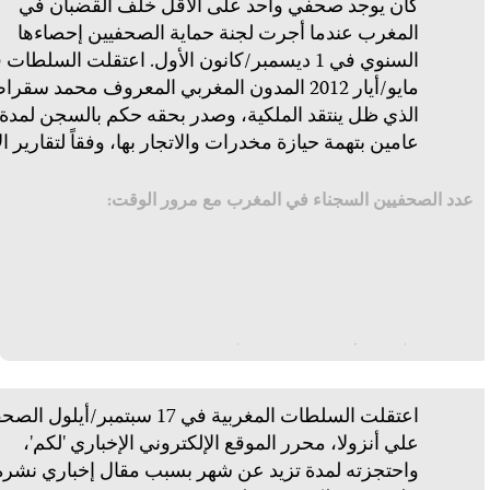
كان يوجد صحفي واحد على الأقل خلف القضبان في
المغرب عندما أجرت لجنة حماية الصحفيين إحصاءها
السنوي في 1 ديسمبر/كانون الأول. اعتقلت السلطات
مايو/أيار 2012 المدون المغربي المعروف محمد سقرا
الذي ظل ينتقد الملكية، وصدر بحقه حكم بالسجن لمدة
عامين بتهمة حيازة مخدرات والاتجار بها، وفقاً لتقارير الأن
عدد الصحفيين السجناء في المغرب مع مرور الوقت:
اعتقلت السلطات المغربية في 17 سبتمبر/أيلول 
علي أنزولا، محرر الموقع الإلكتروني الإخباري 'لكم'،
واحتجزته لمدة تزيد عن شهر بسبب مقال إخباري نشره