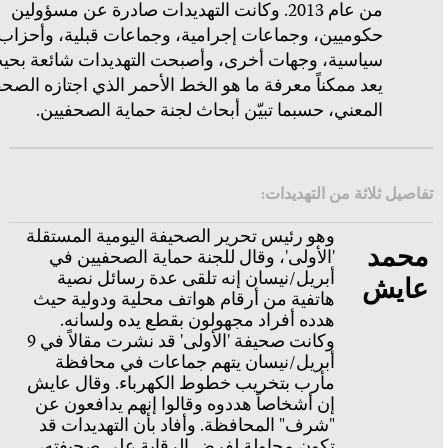
من عام 2013. وكانت التهديدات صادرة عن مسؤولين
حكوميين، وجماعات إجرامية، وجماعات قبلية، وأحزاب
سياسية، وجهات أخرى، وأصبحت التهديدات شائعة بحي
يعد ممكناً معرفة ما هو الخط الأحمر الذي اجتازه الصح
المعني، حسبما تبيّن أبحاث لجنة حماية الصحفيين.
تفاصيل ثلاثة من التهديدات:
وهو رئيس تحرير الصحيفة اليومية المستقلة
محمد
'الأولى'، وقال للجنة حماية الصحفيين في
أبريل/نيسان إنه تلقى عدة رسائل نصية
عايش
هاتفية من أرقام هواتف محلية ودولية حيث
هدده أفراد مجهولون بقطع يده ولسانه.
وكانت صحيفة 'الأولى' قد نشرت مقالاً في 9
أبريل/نيسان يتهم جماعات في محافظة
مأرب بتخريب خطوط الكهرباء. وقال عايش
إن أشخاصاً هددوه وقالوا إنهم يدافعون عن
"شرف" المحافظة. وأفاد بأن التهديدات قد