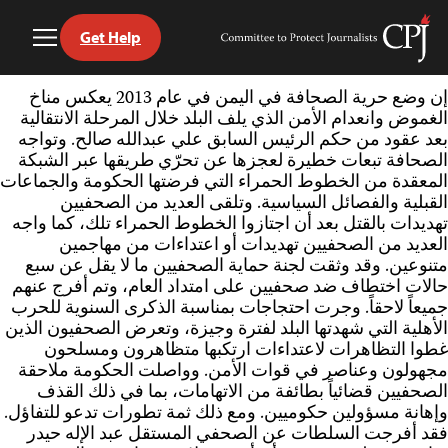
Get Help
Toggle
Committee
Menu
to
Ski
Protect
إن وضع حرية الصحافة في اليمن في عام 2013 يعكس مناخ
t
Journalists
الغموض وانعدام الأمن الذي يلف البلد خلال المرحلة الانتقالية
conten
بعد عقود من حكم الرئيس السابق علي عبدالله صالح. وتواجه
الصحافة تبعات خطيرة لعجزها عن تحرّي طريقها عبر الشبكة
المعقدة من الخطوط الحمراء التي فرضتها الحكومة والجماعات
القبلية والفصائل السياسية. وتلقى العديد من الصحفيين
تهديدات بالقتل بعد أن اجتازوا الخطوط الحمراء تلك، كما واجه
العديد من الصحفيين تهديدات أو اعتداءات من مهاجمين
متنوعين. وقد وثقت لجنة حماية الصحفيين ما لا يقل عن سبع
حالات اختطاف ضد صحفيين على امتداد العام، وتم أفرج عنهم
جميعاً لاحقاً. وجرت احتجاجات بمناسبة الذكرى السنوية للحرب
الأهلية التي شهدتها البلد لفترة وجيزة، وتعرض الصحفيون الذين
غطوا التظاهرات لاعتداءات ارتكبها متظاهرون ومسلحون
مجهولون وعناصر في قوات الأمن. وواصلت الحكومة ملاحقة
الصحفيين قضائياً بطائفة من الاتهامات، بما في ذلك القذف
وإهانة مسؤولين حكوميين. ومع ذلك ثمة تطورات تدعو للتفاؤل.
فقد أفرجت السلطات عن الصحفي المستقل عبد الإله حيدر