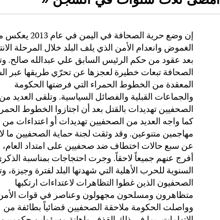
إن وضع حرية الصحافة في اليمن في عام 
الغموض وانعدام الأمن الذي يلف البلد خلال المرحلة الانتق
بعد عقود من حكم الرئيس السابق علي عبدالله صالح. وت
الصحافة تبعات خطيرة لعجزها عن تحرّي طريقها عبر ال
المعقدة من الخطوط الحمراء التي فرضتها الحكومة
والجماعات القبلية والفصائل السياسية. وتلقى العديد من
الصحفيين تهديدات بالقتل بعد أن اجتازوا الخطوط الحمرا
كما واجه العديد من الصحفيين تهديدات أو اعتداءات من
مهاجمين متنوعين. وقد وثقت لجنة حماية الصحفيين ما لا
عن سبع حالات اختطاف ضد صحفيين على امتداد العام، 
أفرج عنهم جميعاً لاحقاً. وجرت احتجاجات بمناسبة الذكر
السنوية للحرب الأهلية التي شهدتها البلد لفترة وجيزة، 
الصحفيون الذين غطوا التظاهرات لاعتداءات ارتكبها
متظاهرون ومسلحون مجهولون وعناصر في قوات الأمن
وواصلت الحكومة ملاحقة الصحفيين قضائياً بطائفة من