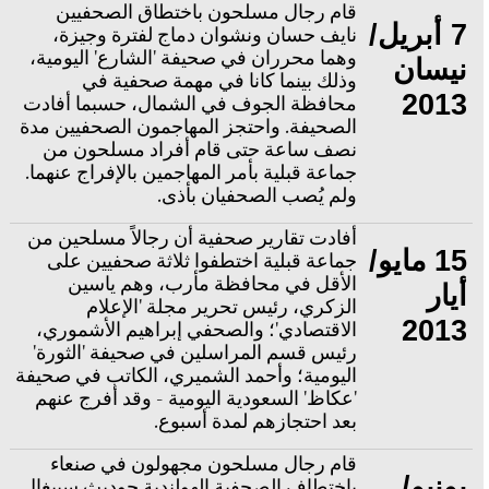
قام رجال مسلحون باختطاق الصحفيين
7 أبريل/
نايف حسان ونشوان دماج لفترة وجيزة،
وهما محرران في صحيفة 'الشارع' اليومية،
نيسان
وذلك بينما كانا في مهمة صحفية في
2013
محافظة الجوف في الشمال، حسبما أفادت
الصحيفة. واحتجز المهاجمون الصحفيين مدة
نصف ساعة حتى قام أفراد مسلحون من
جماعة قبلية بأمر المهاجمين بالإفراج عنهما.
ولم يُصب الصحفيان بأذى.
أفادت تقارير صحفية أن رجالاً مسلحين من
15 مايو/
جماعة قبلية اختطفوا ثلاثة صحفيين على
الأقل في محافظة مأرب، وهم ياسين
أيار
الزكري، رئيس تحرير مجلة 'الإعلام
2013
الاقتصادي'؛ والصحفي إبراهيم الأشموري،
رئيس قسم المراسلين في صحيفة 'الثورة'
اليومية؛ وأحمد الشميري، الكاتب في صحيفة
'عكاظ' السعودية اليومية - وقد أفرج عنهم
بعد احتجازهم لمدة أسبوع.
قام رجال مسلحون مجهولون في صنعاء
يونيو/