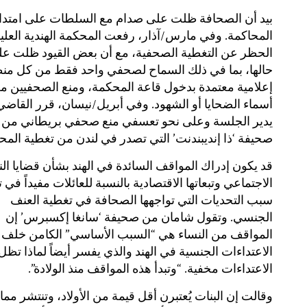
بيد أن الصحافة ظلت على صدام مع السلطات على امتدا
المحاكمة. وفي مارس/آذار، رفعت المحكمة الهندية العليا
الحظر عن التغطية الصحفية، مع أن بعض القيود ظلت ع
حالها، بما في ذلك السماح لصحفي واحد فقط من كل من
إعلامية معتمدة بدخول قاعة المحكمة، ومنع الصحفيين م
أسماء الضحايا أو الشهود. وفي أبريل/نيسان، قرر القاضي
يدير الجلسة وعلى نحو تعسفي منع صحفي بريطاني من
صحيفة ‘ذا إنديبندنت’ التي تصدر في لندن من تغطية المح
قد يكون إدراك المواقف السائدة في الهند بشأن قضايا الن
الاجتماعي وتبعاتها الاقتصادية بالنسبة للعائلات مفيداً في
سبب التحديات التي تواجهها الصحافة في تغطية العنف
الجنسي. وتقول شامان من صحيفة ‘سانغا إكسبرس’ إن
المواقف من النساء هي “السبب الأساسي” الكامن خلف
الاعتداءات الجنسية في الهند والذي يفسر أيضاً لماذا تظل
الاعتداءات مخفية. “وتبدأ هذه المواقف منذ الولادة”.
وقالت إن البنات يُعتبرن أقل قيمة من الأولاد، وتنتشر مم