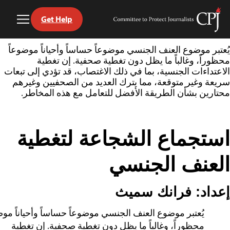
Get Help
Toggle
Committee
Menu
to
Ski
Protect
يُعتبر موضوع العنف الجنسي موضوعاً حساساً وأحياناً موضوعاً
t
Journalists
محظوراً، وغالباً ما يظل دون تغطية صحفية. إن تغطية
conten
الاعتداءات الجنسية، بما في ذلك الاغتصاب، قد تؤدي إلى تبعات
سريعة وغير متوقعة، مما يترك العديد من الصحفيين وغيرهم
محتارين بشأن الطريقة الأفضل للتعامل مع هذه المخاطر.
استجماع الشجاعة لتغطية
العنف الجنسي
إعداد: فرانك سميث
يُعتبر موضوع العنف الجنسي موضوعاً حساساً وأحياناً موض
محظوراً، وغالباً ما يظل دون تغطية صحفية. إن تغطية