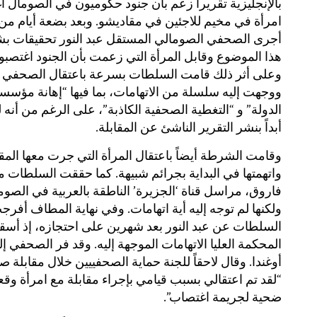
بالإنجليزية تقريراً زعم بأن جنود حكوميون في الصومال ا
امرأة في مخيم للاجئين في مقاديشو. وبعد بضعة أيام من
أجرى الصحفي الصومالي المستقل عبد النور تحقيقات ب
هذا الموضوع وقابل المرأة التي زعمت بأن الجنود اغتصبوه
وعلى أثر ذلك قامت السلطات بسرعة باعتقال الصحفي
ووجهت إليه سلسلة من الاتهامات، بما فيها “إهانة مؤسس
الدولة” و “التغطية الصحفية الكاذبة”، على الرغم من أنه 
أبداً بنشر التقرير الناشئ عن المقابلة.
وقامت الشرطة أيضاً باعتقال المرأة التي جرت معها المقا
واتهمتها في البداية بجرائم شبيهة. كما حققت السلطات 
فاروق، مراسل قناة ‘الجزيرة’ الناطقة بالعربية في الصوم
ولكنها لم توجه إليه أية اتهامات. وفي نهاية المطاف أفرج
السلطات عن عبد النور بعد شهرين على احتجازه، إذ أ
المحكمة العليا الاتهامات الموجهة إليه. وقد فر الصحفي إ
أوغندا. وقال لاحقاً للجنة حماية الصحفييين خلال مقابلة صو
“لقد تم اعتقالي بسبب قيامي بإجراء مقابلة مع امرأة وق
ضحية لجريمة اغتصاب”.