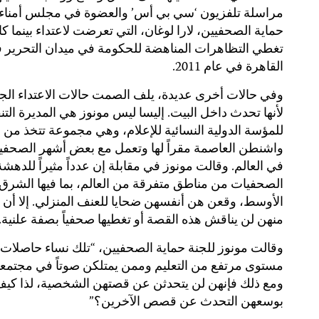
مراسلة تلفزيون ‘سي بي أس’ والعضوة في مجلس أمناء 
حماية الصحفيين، لارا لوغان، التي تعرضت لاعتداء بينما ك
تغطي التظاهرات المناهضة للحكومة في ميدان التحرير 
القاهرة في عام 2011.
وفي حالات أخرى عديدة، يلف الصمت حالات الاعتداء ال
لأنها تحدث داخل البيت. إليسا ليس مونوز هي المديرة التنف
للمؤسة الدولية النسائية للإعلام، وهي مجموعة تتخذ من
واشنطن العاصمة مقراً لها وتعمل مع بعض أشهر الصحفي
في العالم. وقالت مونوز في مقابلة إن عدداً مثيراً للدهش
الصحفيات من مناطق متفرقة من العالم، بما فيها الشرق
الأوسط، وقعن هن أنفسهن ضحايا للعنف المنزلي. إلا أن أح
منهن لن يناقش هذه القصة أو تغطيها صحفياً بصفة علنية.
وقالت مونوز للجنة حماية الصحفيين، “تلك نساء حاصلات
مستوى مرتفع من التعليم وممن يمتلكن صوتاً في مجتمعا
ومع ذلك فإنهن لن يتحدثن عن قصتهن الشخصية، لذا كي
بوسعهن التحدث عن قصص الآخرين؟”