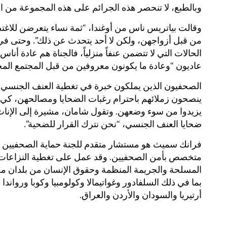
وبالطبع، لا تنحصر هذه الجرائم على هذه المجموعة من ال
وقالت بياتريس ناس من أوغندا، “ثمة نساء يتعرضن للاغ
من قبل أزواجهن، ولكن لا أحد يتحدث عن ذلك”. وحتى في
الحالات التي لا تتضمن عنفاً منزلياً، فالجناة هم عادة أناس
عاديون “وعادة ما يكونون معروفين من قبل المجتمع المح
الصحفيون الذين يملكون خبرة في تغطية العنف الجنسي
ينصحون زملائهم باحترام رغبات الضحايا ومصالحهن، كي ل
يزيدوا من سوء وضعهن. وتقول شامان، مشيرة إلى الإنا
ضحايا العنف الجنسي، “نحن نترك القرار للضحية”.
فرانك سميث هو مستشار متقدم للجنة حماية الصحفيين
متخصص بأمن الصحفيين. وقد عمل على تغطية النزاعات
المسلحة والجريمة المنظمة وحقوق الإنسان من بلدان مخ
بما في ذلك السلفادور وغواتيمالا وكولومبيا وكوبا ورواندا 
أرتيريا والسودان والأردن والعراق.