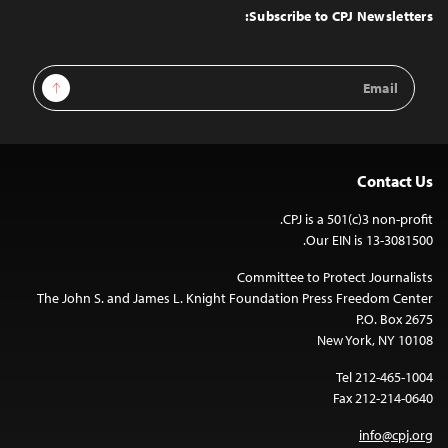
Top
Subscribe to CPJ Newsletters:
Email
Sign Up
Address
Contact Us
CPJ is a 501(c)3 non-profit.
Our EIN is 13-3081500.
Committee to Protect Journalists
The John S. and James L. Knight Foundation Press Freedom Center
P.O. Box 2675
New York, NY 10108
Tel 212-465-1004
Fax 212-214-0640
info@cpj.org