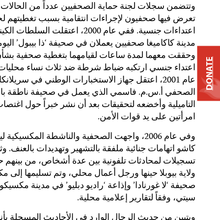
وتتضمن سجلات لجنة حماية الصحفيين عدداً من الحالات 
تعرض فيها صحفيون لإجراءات انتقامية بسبب تغطيتهم لح
اعتداءات جنسية. ففي عام 2000، اعتقلت السلطات
مدينة كاكاميغا صحفيين يعملان في صحيفة ‘ذا بيبول’ اليوم
وحققت معهما لمدة ساعات لقيامهما بتغطية صحفية بشأ
DONATE
اعتداء جنسي ارتكبه ضباط شرطة ضد ثلاث نساء محليات
عام 2001، اعتقل جهاز الاستخبارات الوطني في سريلانكا
الصحفي أ.س.م. فاسمي الذي يعمل في صحيفة ناطقة بال
التاميلية وأخضعه لتحقيقات بعد أن نشر خبراً حول اغتصا
امرأتين على يد قوات الأمن.
وفي عام 2006، واجهت الصحفية والناشطة المكسيكية لي
كاشو اتهامات جنائية ملفقة بالتشهير وتهديدات بالعنف. وث
تسجيلات لمحادثات تلفونية بين عدة أشخاص، من بينهم ح
ولاية بيوبلا حينها ورجل أعمال محلي، وتم تسليمها إلى م
صحيفة ‘لا غورنادا’ وإذاعة ‘راديو دبليو’ في مدينة مكسيكو
سيتي، وفقاً لتقارير إعلامية محلية.
ويتبين من حديث الرجال الوارد في الأحاديث المسجلة بأن