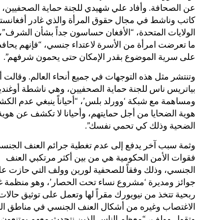
عن الصحافة. وأفاد علي شهيدي للجنة حماية الصحفيين، 
كاتب وناشط في مجال حقوق المرأة والذي غادر أفغانستا
الولايات المتحدة، “الأفغان حساسون جداً بشأن الشرف”، 
ما تعرضت امرأة من الأسرة لاعتداء جنسي، “فإنهم يحا
على سرية الموضوع بقدر الإمكان حتى يحمون شرفهم”.
وتنتشر مثل هذه التوجهات في جميع أنحاء العالم. وقالت أ
بياتريس ناس للجنة حماية الصحفيين، وهي ناشطة أوغندي
ومساهمة مع شبكة ‘وورلد بلس’، “أحياناً ينبغي عدم ال
هوية الضحايا من أجل حمايتهم، وأحيانا لا تكشف عن هوية
الضحية وذلك كي تحمي نفسك”.
وثمة سبب آخر يدفع إلى عدم تغطية جرائم العنف الجنس
فقوات الأمن الحكومية هي من بين أكثر مرتكبي العنف
الجنسي، وذلك وفقاً للصحفية لورين وولف التي حازت ع
جوائز ومديرة ‘مشروع نساء تحت الحصار’، وهو منظمة غ
ربحية تتخذ من نيويورك مقراً لها وتعمل على توثيق حالات
الاغتصاب وغيره من أشكال العنف الجنسي في مناطق الن