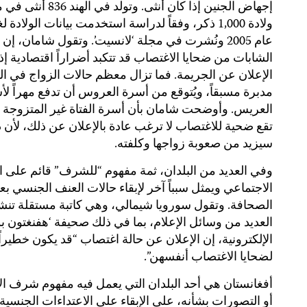
إجهاض الجنين إذا كان أنثى. وتولد في ال
ولادة 1,000 ذكر، وفقاً لدراسة استخدمت بيانات الولادة ل
عام 2005 ونُشرت في مجلة ‘لانسيت’. وتقول شامان، إن
الشابات من ضحايا الاغتصاب قد تتكبد أضراراً اقتصادية إذا
الإعلان عن الجريمة. فما تزال معظم حالات الزواج في اله
مدبرة مسبقاً، ويُتوقع من أسرة العروس أن تدفع مهراً لأ
العريس. وأوضحت شامان بأن أسرة الفتاة غير المتزوجة ا
تقع ضحية للاغتصاب لا ترغب عادة بالإعلان عن ذلك، لأن 
سيزيد من صعوبة زواجها وكلفته.
وفي العديد من البلدان، ثمة مفهوم “للشرف” قائم على ال
الاجتماعي ويمثل سبباً آخر لإبقاء حالات العنف الجنسي بعي
الصحافة. وتقول سورويا شيمالي، وهي كاتبة مستقلة تن
العديد من وسائل الإعلام، بما في ذلك صحيفة ‘هفنغتون 
الإلكترونية، إن الإعلان عن حالة اغتصاب “قد يكون خطيراً 
لضحايا الاغتصاب أنفسهن”.
أفغانستان هي أحد البلدان التي يعمل فيه مفهوم شرف ال
أو التصورات بشأنه، على الإبقاء على الاعتداءات الجنسية ب