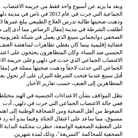
وبعد ما يزيد عن أسبوع واحد فقط من جريمة الاغتصاب
الجماعية التي جرت في عام 2012 في باص في مدينة 
أطلقت الشرطة في مدينة إمفال الرصاص مما أدى إلى م
الصحفي دوايجماني سينغ الذي يعمل في شبكة تلفزيونية
فضائية إقليمية بينما كان يغطي تظاهرات لمناهضة العنف
الجنسي ضد النساء. وكان المتظاهرون يحتجون على اعتدا
الاغتصاب الجماعي الذي حدث في دلهي وعلى جريمة الا
الجماعي التي حدثت لاحقاً وذهبت ضحيتها ممثلة في إمفا
قُتل سينغ عندما فتحت الشرطة النيران على أثر تحول ب
المتظاهرين إلى العنف، حسب تقارير الأخبار.
تظل المواقف بشأن الاعتداءات الجنسية في الهند مختلط
ففي حالة الاغتصاب الجماعي التي جرت في دلهي، أدت
الضغوط من أهل الضحية ومن الصحافة الوطنية إلى اهتما
مسبوق، مما ساعد على اعتقال الجناة. وفيما يبدو أنه رد 
على التغطية الصحفية الواسعة، حظرت محكمة البداية ال
الصحفية للمحاكمة “السريعة”، وذلك لمدة شهرين.