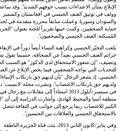
وتقول وولف، “معظم الناس الذين نتحدث معهم يمتنعون
الإبلاغ بشأن الاعتداءات بسبب خوفهم الشديد”. وقد ساع
وولف في توثيق العنف الجنسي في أفغانستان وكشمير
والسودان وسوريا. وعملت سابقاً محررة متقدمة في لجنة
حماية الصحفيين، وكتبت حينها تقريراً للجنة بعنوان “الجري
المُسكتة: العنف الجنسي والصحفيون”.
يلعب التحيّز الجنسي وكراهية النساء أيضاً دوراً في الإبقا
جرائم العنف الجنسي بعيداً عن الصحافة، حسبما تقول شي
وتضيف، “إن شعور الاستحقاق لدى الذكور” هو السبب ال
للتحديات التي تواجه الصحفيين فيما يخص الإبلاغ عن الع
الجنسي، إذ يشعر الرجال “بأن لديهم حق بارتكاب الإساء
ولديهم حق بارتكاب الاغتصاب”. ونشرت مجلة ‘لانسيت’ د
في سبتمبر/أيلول 2013 استناداً إلى مقابلات مع رجال 
منطقة آسيا والمحيط الهادئ، وأشارت الدراسة إلى أن “ال
الكبير للاغتصاب ربما يرجع إلى جوانب في الثقافة تتصل
بالاستحقاق الجنسي والعلاقات بين الجنسين”.
وفي يناير/كانون الثاني 2013، بثت قناة الجزيرة الناطقة