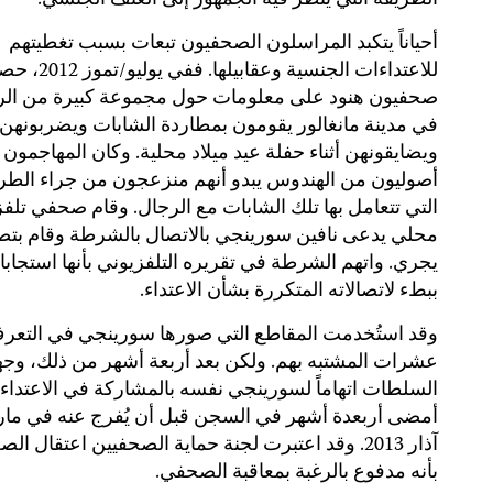
الطريقة التي ينظر فيه الجمهور إلى العنف الجنسي.
أحياناً يتكبد المراسلون الصحفيون تبعات بسبب تغطيتهم
للاعتداءات الجنسية وعقابيلها. ففي يولي
صحفيون هنود على معلومات حول مجموعة كبيرة من الر
في مدينة مانغالور يقومون بمطاردة الشابات ويضربونهن
ويضايقونهن أثناء حفلة عيد ميلاد محلية. وكان المهاجمون
أصوليون من الهندوس يبدو أنهم منزعجون من جراء الطر
التي تتعامل بها تلك الشابات مع الرجال. وقام صحفي تلف
محلي يدعى نافين سورينجي بالاتصال بالشرطة وقام بتصو
يجري. واتهم الشرطة في تقريره التلفزيوني بأنها استجاب
ببطء لاتصالاته المتكررة بشأن الاعتداء.
وقد استُخدمت المقاطع التي صورها سورينجي في التعر
عشرات المشتبه بهم. ولكن بعد أربعة أشهر من ذلك، وج
السلطات اتهاماً لسورينجي نفسه بالمشاركة في الاعتداء.
أمضى أربعدة أشهر في السجن قبل أن يُفرج عنه في ما
آذار 2013. وقد اعتبرت لجنة حماية الصحفيين اعتقال ا
بأنه مدفوع بالرغبة بمعاقبة الصحفي.