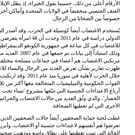
الأرقام أعلى من ذلك، حسبما يقول الخبراء، إذ يظل الإبل
العنف الجنسي منخفضاً في الولايات المتحدة وأماكن أخر
خصوصاً بين الضحايا من الرجال.
يُستخدم الاغتصاب أيضاً كوسيلة في الحرب. وقد أصدر الب
الدولي دراسة في عام 2011 وجدت أن 48 امرأة يتعرضن
للاغتصاب في كل ساعة في جمهورية الكونغو الديمقراطي
وذلك استناداً إلى بيانات تم جمعها في عام 2007. ال
مرتكبي الاغتصاب هم أعضاء في جماعات مسلحة مختلفة
ظهرت تقارير بشأن تعرض العديد من الرجال والنساء للا
خلال الحرب لأهلية في سوريا منذ عام 2011. وقد ارتكبت
القوات الحكومية والميليشيات المتحالفة معها أكثر من ثلا
أرباع الاعتداءات الجنسية التي تتبّعها مشروع ‘نساء تحت
الحصار’، والذي وثّق العديد من حالات الاغتصاب والجرائم
الأخرى التي لم تغطيها الصحافة.
غطت لجنة حماية الصحفيين أيضاً حالات الصحفيين الذين
تعرضوا هم أنفسهم لاعتداءات جنسية أو الاغتصاب، وأبرز
الحالة التي تمت تغطيتها على نطاق واسع ووذهبت ضحيته