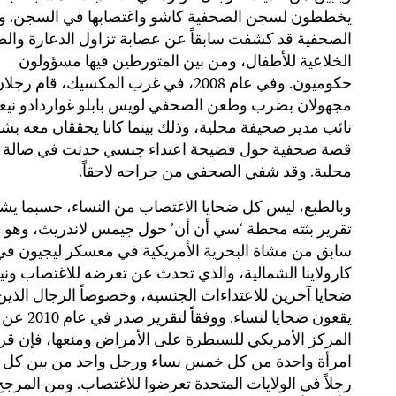
يخططون لسجن الصحفية كاشو واغتصابها في السجن. و
الصحفية قد كشفت سابقاً عن عصابة تزاول الدعارة وال
الخلاعية للأطفال، ومن بين المتورطين فيها مسؤولون
حكوميون. وفي عام 2008، في غرب المكسيك، قام رجلا
مجهولان بضرب وطعن الصحفي لويس بابلو غواردادو نيغ
نائب مدير صحيفة محلية، وذلك بينما كانا يحققان معه بش
قصة صحفية حول فضيحة اعتداء جنسي حدثت في صالة ر
محلية. وقد شفي الصحفي من جراحه لاحقاً.
وبالطبع، ليس كل ضحايا الاغتصاب من النساء، حسبما يش
تقرير بثته محطة ‘سي أن أن’ حول جيمس لاندريث، وهو 
سابق من مشاة البحرية الأمريكية في معسكر ليجيون في 
كارولاينا الشمالية، والذي تحدث عن تعرضه للاغتصاب وني
ضحايا آخرين للاعتداءات الجنسية، وخصوصاً الرجال الذين
يقعون ضحايا لنساء. ووفقاً لتقرير صدر في عام 2010 عن
المركز الأمريكي للسيطرة على الأمراض ومنعها، فإن قرا
رجلاً في الولايات المتحدة تعرضوا للاغتصاب. ومن المرجح