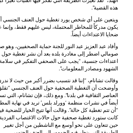
الهند، “لقد تغيرت الطريقة التي تفكر فيها الفتيات تغيراً كبي
هذه القضية”.
ويتعين على أي شخص يورد تغطية حول العنف الجنسي أ
يكون مدركاً للمخاطر المحتملة، ليس عليهم فقط، وإنما 
ضحايا الاعتداءات أيضاً.
وأفاد عبد العزيز عبد النور للجنة حماية الصحفيين، وهو 
صومالي اضطر إلى مغادرة بلده بعد أن نشر تغطية حول
اعتداءات جنسية، “يجب على الصحفي التفكير في سلامة
الشهود ومصادر المعلومات”.
وقالت تشانام، “إننا قد نتسبب بضرر أكبر من حيث لا ندري
وأوضحت أن التغطية الصحفية حول العنف الجنسي “تقلق
العناصر الثقافية في بلدنا”. ومع ذلك، فإن تشانام، التي تس
أيضاً في نشرات منظمة ‘وورلد بلس’ تريد في نهاية الم
“أن تتم تغطية كل حالة”. وقالت أنها تتيح الخيار للضحية فيم
كانت ستورد تغطية صحفية حول حالات الاغتصاب الفردية
حين تتعاون على نحو أوسع مع الناشطين من أجل تغيير