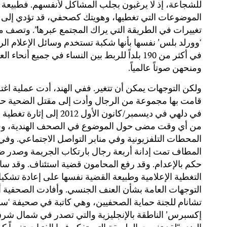
للشجاعة، إذ لا يرغبون بجلب المشاكل لأنفسهم. فطبيعة
الموضوعات التي تغطيها، وهويتك كصحفي، قد تؤدي إلى
تغييرات في الطريقة التي يراك المجتمع عبرها”. وتصف 
‘وورلد بلس’ نفسها بأنها شكبة تستخدم وسائل الإعلام الر
في أكثر من 190 بلداً للربط بين النساء في جميع أنحاء ال
ومنحهن صوتاً عالمياً.
ولكن التوجهات يمكن أن تتغير. ففي الهند، أدت عملية اغ
قامت بها مجموعة من الرجال وأدت إلى مقتل الضحية ح
في دلهي في ديسمبر/كانون الأول 2012 إلى إثارة 
من أي وقت مضى حول الموضوع في الصحف الهندية، و
المحطات التلفزيونية وفي منابر التواصل الاجتماعي. وفي 
المطاف تمت إدانة أربعة رجال بارتكاب الجريمة وصدر 
حكم بالإعدام. وقد رفع المحامون قضية استئناف. وقد س
التغطية الإعلامية وطبيعة القضية نفسها على إعادة تشكي
التوجهات العامة بشأن العنف الجنسي. وأفادت الصحفية أ
تشانام للجنة حماية الصحفيين، وهي كاتبة في صحيفة ‘سا
إكسبرس’ الناطقة بالإنجليزية والتي تصدر في شمال شر