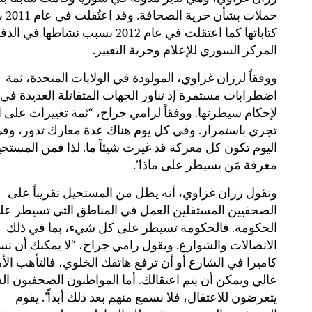
حملات بشأ
كتاباتها كما اعتقلت في عام 2012 بسبب نشاطها ف
المركز السوري للإعلام وحرية التعبير.
ووفقاً لرزان غزاوي، المولودة في الولايات المتحدة، ثمة
اضطرابات مستمرة إذ تناور الجهات المتقاتلة العديدة في 
لإحكام سيطرتها. ووفقاً لرامي جراح، “ثمة تغييرات على 
تجري باستمرار. وفي كل يوم هناك عدة معارك تدور، وفي
اليوم تكون كل معركة قد غيرت شيئاً ما. لذا فمن المستح
معرفة مَن يسيطر على ماذا”.
وتقول رزان غزاوي، أنه يظل من المستحيل تقريباً على
الصحفيين المستقلين العمل في المناطق التي تسيطر علي
الحكومة. فالحكومة تسيطر على كل شيء، بما في ذلك
الاتصالات والشوارع. ويقول رامي جراح، “لا يمكنك أن ت
كاميرا في الشارع أو أن ترفع هاتفك الخلوي، فالتأهب الأ
عالي ويمكن أن يتم اعتقالك. أما المواطنون الصحفيون ال
يتعرضون للاعتقال، فلا نسمع منهم بعد ذلك أبداً”. يقوم