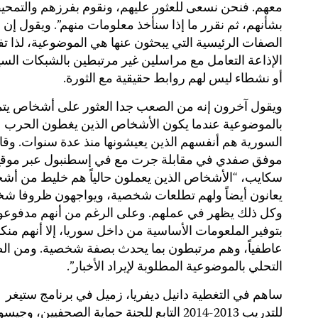
معهم. فنحن نسعى للعثور عليهم، ونقوم بفرزهم والتمح
بشأنهم، ثم نقرر ما إذا سنأخذ معلومات منهم”. ويقول إن 
الصفات الرئيسية التي يبحثون عنها هي الموضوعية، لذا 
الإذاعة التعامل مع مراسلين غير مرتبطين بالشبكات السي
أو نشطاء ليس لهم روابط حقيقية مع الثورة.
ويقول آخرون إنه من الصعب جدا العثور على أشخاص يت
بالموضوعية عندما يكون الأشخاص الذين يغطون الحرب
السورية هم أنفسهم الذين يعيشونها منذ عدة سنوات. وقا
موفق صفدي في مقابلة جرت مع في إسطنبول عبر موق
سكايب، “الأشخاص الذين يعملون حالياً هم خليط من أ
يعانون أيضاً ولهم تطلعات شخصية، ويواجهون ظروفا ش
وكل ذلك يظهر في عملهم. وعلى الرغم من أنهم مدفوع
بتوفير الملعومات الأساسية من داخل سوريا، إلا أنهم من
عاطفياً، وهم مرتبطون بما يحدث بصفة شخصية. ومن ا
التحلي بالموضوعية المطلوبة لإيراد الأخبار”.
ساهم في التغطية دانيل ديفريا، زميل في برنامج ستيغر
للتدريب 2013-2014 التابع للجنة حماية الصحفيين، وجي