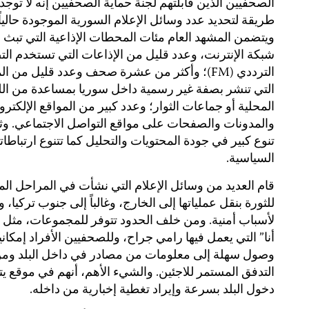
الصحفيين الذين قابلتهم لجنة حماية الصحفيين إنه لا توجد 
طريقة لتحديد عدد وسائل الإعلام السورية الموجودة حالياً.
ويتضمن المشهد العام مئات المحطات الإذاعية التي تبث 
شبكة الإنترنت، وعدد قليل من الإذاعات التي تستخدم ال
الترددي (FM)؛ وأكثر من عشرة صحف وعدد قليل من ا
التي تنشر بصفة غير رسمية داخل سوريا بمساعدة من ال
المحلية أو جماعات الثوار؛ وعدد كبير من المواقع الإلكترون
والمدونات والصفحات على مواقع التواصل الاجتماعي. وث
تنوع كبير في جودة المحتويات والتحليل كما تتنوع ارتباطاته
السياسية.
قام العديد من وسائل الإعلام التي نشأت في المراحل الم
للثورة بنقل عملياتها إلى الخارج، وغالباً إلى جنوب تركيا، 
لأسباب أمنية. ومن خلف الحدود تتوفر للمجموعات، مثل “
أنا” التي يعمل فيها رامي جراح، وللصحفيين الأفراد إمكاني
وصول سهلة إلى معلومات من مصادر في داخل البلد وم
التدفق المستمر للاجئين. والشيء الأهم، أنهم في موقع يت
دخول البلد بسرعة وإيراد تغطية إخبارية من داخله.