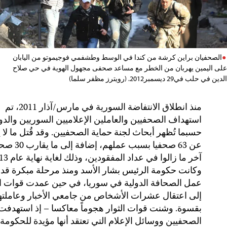
الصحفيان براين كرشة من كندا في الوسط وطشفمي فوجيموتو من اليابان
على اليمين يهربان من الخطر مع مساعد صحفى مجهول الهوية في حي صلاح
الدين في حلب في29 ديسمبر2012. (رويترز مظفر سلما)
منذ انطلاق الانتفاضة السورية في مارس/آذار 2011، تم
استهداف الصحفيين والعاملين الإعلاميين السوريين والدول
حسبما تُظهر أبحاث لجنة حماية الصحفيين. وقد قُتل ما لا 
عن 63 صحفيا بسبب عملهم، إضافة إ
وكانت حكومة الرئيس بشار الأسد ومنذ مرحلة مبكرة قد
عمل الصحافة الدولية في سوريا، في حين عمدت قوات ا
إلى اعتقال عشرات الأشخاص من جامعي الأخبار وعاملته
بقسوة. وشنت قوات الثوار هجوماً معاكسا – إذ استهدفت
الصحفيين ووسائل الإعلام التي تعتقد أنها مؤيدة للحكومة.