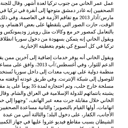
عمل عمر الخاني من جنوب تركيا لعدة أشهر. وقال للجنة 
الصحفيين إنه غادر دمشق متوجها إلى أنقرة في تركيا في
مارس/آذار 2013 مع تفاقم الأزمة في العاصمة. وفي ذلك
الوقت، حازت الصور التي يلتقطها على بعض الاهتمام، وبد
بالتعامل كمصور حر مع وكالات مثل رويترز وديموتكس وغ
ويقول الخاني إنه يتمكن بسهودة من دخول سوريا انطلاقا
تركيا في كل أسبوع كي يقوم بتغطيته الإخبارية.
ويقول الخاني أنه يوفر خدمات إضافية إلى آخرين ممن ي
الدعم للثوار، وفي أغسطس/آب 2013، وافق على 
منظمة دولية على تهريب معدات إلى داخل سوريا تُستخد
للوصول إلى شبكة الإنترنت. وفي طريق عودته أوقفته م
مسلحة خارج حلب، وتم احتجازه لمدة 35 يوماً ع
يشبته بانتمائهم للدولة الإسلامية في العراق والشام. وقال
الخاني خلال مقابلة جرت معه عبر الهاتف، “وجهوا إلي 
اتهامات، أولها القيام بالتصوير؛ والثانية مساعدة الصحفيين
الأجانب، الكفار، على دخول البلد؛ والثالثة أنني من عبدة
الشيطان بسبب مقاطع فيديو عثروا عليها في جهاز الكمبيو