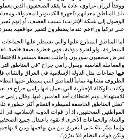
ووفقاً لرزان غزاوي، عادة ما يفقد الصحفيون الذين يعمل
تلك المناطق معداتهم (أجهزة الكمبيوتر المحمولة، ومعدا
الوصول إلى شبكة الإنترنت) بسبب القصف، أو إنهم يُجبر
على تركها وراءهم عندما يضطرون لتغيير مواقعهم بسرع
أما المناطق المتنازع عليها والتي تسيطر عليها الجماعات
المتطرفة، ولو لفترة مؤقتة، فهي خطرة بصفة خاصة. فقد
تعرض صحفيون سوريون وأجانب بصفة مستمرة للاختط
والمعاملة القاسية. ويقول رامي جراح “في المناطق التي 
فيها جماعات مثل الدولة الإسلامية في العراق والشام، فإ
الظروف مشابهة تماماً للمناطق التي يسيطر عليها النظام”
وكانت الوكالة الإخبارية التي يعمل فيها رامي جراح قد 
للاستهداف وتم اختطاف أحد العاملين فيها. وقال رامي ج
“تظل المناطق الخاضعة لسيطرة النظام أكثر خطورة عل
المواطنين الصحفيين، إذ أن قوات الدولة الإسلامية في ال
والشام والجماعات الأخرى لا تقوم باعتقال جميع الصحفيي
وإنما تميّز بناءً على التفريق بين من يهاجمها ومن لا يهاجمه
ولكن قوات النظام فلا تفرّق”.