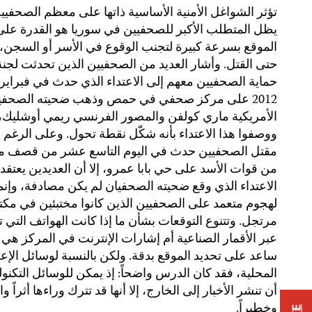
تؤثر الشواغل الأمنية الأساسية ذاتها على معظم الصحفيين
يظل المتطلب الأكبر للصحفيين في سوريا هو القدرة على 
الموقع بسرعة كبيرة لتجنب الوقوع في الأسر أو السجن، 
حتى القتل. وأشار العديد من الصحفيين الذين تحدثت لجنة
حماية الصحفيين معهم إلى الاعتداء الذي حدث في فبراي
2012 على مركز صحفي في حمص وذهب ضحيته الصحفي
الأمريكية ماري كولفن والمصور الفرنسي ريمي أوشليك،
ووصفوا هذا الاعتداء بأنه شكّل نقطة تحول. وعلى الرغم 
مقتل الصحفيين حدث في اليوم التاسع عشر من قصف متت
من قوات الأسد على حي بابا عمرو، إلا أن العديدين يعتقد
الاعتداء الذي وقع ضحيته الصحفيان لم يكن مصادفة، وإنما
لهجوم متعمد على الصحفيين الذين كانوا مختبئين في مك
مرتجل. وتتنوع التوقعات بشأن ما إذا كانت الهواتف التي 
عبر الأقمار الصناعية أم إشارات الإنترنت في المركز هي 
ساعد على تحديد الموقع بدقة. ولكن بالنسبة لوسائل الإعل
المحلية، فقد كان الدرس واضحاً: إذ يمكن للوسائل التكنول
أن تنشر الأخبار إلى الخارج، إلا أنها قد تترك وراءها أثراً وا
وخطيراً.