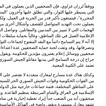
ووفقاً لرزان غزاوي، فإن الصحفيين الذين يعملون في ال
التي يسيطر عليها الثوار، والتي تطلق عليها وآخرون “الم
المحررة”، فيتمتعون بأكبر قدر من الحرية في العمل، ولك
يعملون تحت التهديد المتواصل للقصف وأشكال أخرى من
الهجمات التي لا تمييز بين المدنيين والمقاتلين. وتواصل ال
الإعلامية العمل في تلك المناطق، وغالباً بحماية سلطات ال
إلا أنه لا يتم التسامح دائماً مع النقد المفتوح لجماعات الثوا
وتصرفاتها، وقد وثقت لجنة حماية الصحفيين عدة اعتداء
صحفيين ووسائل إعلام يعتبرون مؤيدين للحكومة. ويقول
جراح إن درجة التسامح التي يبديها مقاتلو الجيش السوري
تعتمد على الكتيبة المعنية.
وكذلك هناك عدة مسارح لمعارك متعددة لا تقتصر على ال
بين القوات الحكومية وقوات الجيش السوري الحر للسي
على المناطق المختلفة، فثمة جماعات خارجية مثل الدولة
الإسلامية في العراق والشام المرتبطة بتنظيم القاعدة. و
صحفيون أنه من الصعب جداً إيراد تغطية إخبارية في منا
تشهد معارك مستمرة ونقص واضح في الهياكل الأساسية.