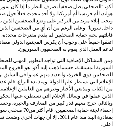
الدولي لدعمهم ظلت دون المستوى المطلوب. ويقول مس
أكو، “الصحفي يظل صحفياً بصرف النظر ما إذا كان سوريا
هولنديا أم فرنسيا أم أمريكيا. ولا أحد يتحدث فعلاً حول صحف
ويجب إيلاء مزيد من التركيز على وضع الصحفيين الذين ي
داخل سوريا”. وعلى الرغم من أن أيٍ من الصحفيين الذين
قابلتهم لجنة حماية الصحفيين لم يقدم مقترحات محددة، إل
اتفقوا جميعاً على وجوب أن يكرس المجتمع الدولي مصادر
لدعم العمل الذي يقوم به الصحفيون السوريون.
ومن المشاكل الإضافية التي تواجه التطوير المهني للصحا
السورية المستقلة، حسبما ذهب إليه أكو، هو الخروج الم
للصحفيين ذوي الخبرة، والعديد منهم عملوا في السابق ل
الإعلام التي تسيطر عليها الدولة. ومنذ بدء النزاع، قام عدد
من الكتاب ومذيعي الأخبار وغيرهم من العاملين الإعلاميي
الذين عملوا في وسائل الإعلام التي تسيطرة عليها الحكو
وبالتالي خرج معهم قدر كبير من المعارف والخبرة. وحس
إحصاء لجنة حماية الصحفيين، قام أكثر من70
بمغادرة البلد منذ عام 2011، إلا أن جهات أخرى وض
أعلى.