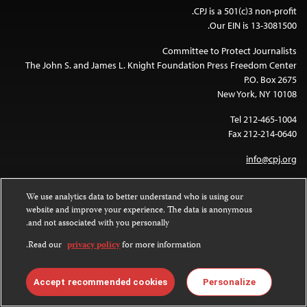
CPJ is a 501(c)3 non-profit.
Our EIN is 13-3081500.
Committee to Protect Journalists
The John S. and James L. Knight Foundation Press Freedom Center
P.O. Box 2675
New York, NY 10108
Tel 212-465-1004
Fax 212-214-0640
info@cpj.org
We use analytics data to better understand who is using our
website and improve your experience. The data is anonymous
and not associated with you personally.
Read our
privacy policy
for more information.
Except where noted, text on this website is licensed under a
Creative
Commons Attribution-NonCommercial-NoDerivatives 4.0
.
International License
Accept recommended cookies
Personalize
Images and other media are not covered by the Creative Commons