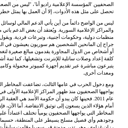
الصحفيين ‘المؤسسة الإعلامية راديو أنا’، “ليس من الصع
تحصل على مثل هذه الأدوات، إلا أن العمل بها يمثل خطراً”
ليس من الواضح دائماً من أين يأتي الدعم المالي لوسائل ا
والمراكز الإعلامية السورية. ويُعتقد أن بعض الدعم ياتي 
منظمات دولية، وحكومات أجنبية، وتبرعات فردية. ويقول
جراح إن المانحين الشخصين هم سوريون يعيشون في ال
أو أشخاص من الدول المجاورة يقدمون مبالغ صغيرة لتغط
كلفة إعداد وصلات ساتلية للإنترنت وتشغيلها، كما ثمة 
يتبرعون مباشرة عبر تقديم أجهزة كمبيوتر محمولة وكامي
ومعدات أخرى.
ومع دخول الحرب في عامها الثالث، تضاعفت المخاطر ال
يواجهها الصحفيون منذ ظهور المراكز الإعلامية الأولى في 
عام 2011. فحينها كان يبدو أن حكومة الأسد هي العقبة ال
أمام هؤلاء الذين يسعون إلى توثيق الانتفاضة. أما الآن، فإ
المخاطر التي يواجهها الصحفيون يومياً تختلف اعتماداً عل
وجودهم وأي فصيل مسلح يسيطر على المنطقة، حسبما 
رزان غزاوي، وهي تدير مدونة في سوريا وقامت سابقاً بت