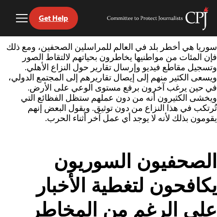
Get Help
Toggle
Committee
Menu
to
Ski
Protect
سوريا هي أخطر بلد في العالم للمراسلين الصحفين، ومع ذلك
t
Journalists
فإن المئات من مواطنيها يخاطرون بحياتهم لالتقاط الصور
conten
وتسجيل مقاطع فيديو وإرسال تقارير حول النزاع الأهلي.
ويسعى الكثير منهم إلى إيصال تقاريرهم إلى المجتمع الدولي،
في حين يرغب آخرون برفع مستوى الوعي على الأرض.
ويخشى الكثيرون أنه من دون عملهم ستظل الفظائع التي
تُرتكب في هذا النزاع من دون توثيق. ويقول البعض إنهم
يقومون بذلك لأنه لا يوجد أي عمل آخر أثناء الحرب.
الصحفيون السوريون
يكافحون لتغطية الأخبار
على الرغم من المخاطر