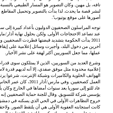
تافه، بل مهين. وكان التصوير هو المسار الطبيعي بالنسبة
لنشر قصة ما يحدث. لذا بدأت بالتصوير وتحميل المقاطع ا
أصورها على موقع يوتيوب”.
توجه المراسلون الصحفيون الدوليون بأعداد كبيرة إلى سو
عند تصاعد الاحتجاجات الأولى. ولكن بحلول نهاية آذار/م
2011 بدأت الحكومة بتشديد قبضتها فطردت الصحفيين 
آخرين من دخول البلد، وأجبرت وسائل إعلامية على إيقا
عملها، مما جعل السوريين أكثر لهفة على نشر الأخبار.
وشرع العديد من السوريين، الذين لا يمتلكون سوى قدرا
إعلامية محدودة مثل موفق صفدي، إلا أنه لديهم قدرة لا
الهواتف الخلوية والكاميرات وشبكة الإنترنت، شرعوا يرت
العمل كصحفيين. وفي مارس/آذار 2011، كان عمر
عاد للتو إلى سوريا بعد سنوات أمضاها في الخارج وكان ي
يؤسس شركة للتسويق. وقال للجنة حماية الصحفيين إنه 
خروج التظاهرات الأولى في الحي الذي يسكنه في دمشق
كانت استجابته العفوية الأولى هي أن يلتقط الصور. ولاحقاً