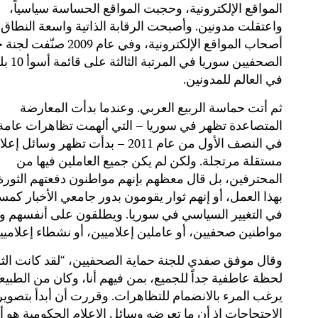
المواقع الإلكترونية، وحجبت المواقع الحساسة سياسياً،
واعتقلت مدونين. وأصبحت الرقابة الذاتية واسعة النطاق 
أصحاب المواقع الإلكترونية، وفي عام 2009 ص
الصحفيين سوريا في الم
في العالم للمدونين.
ثم أتت حماسة الربيع العربي. وعندما بدأت المعارضة
المتصاعدة تظهر في سوريا – التي ألهمت تظاهرات عامة 
في النصف الأول من عام 2011 – بدأت تظهر وسائل إعل
مستقلة مرتجلة. ولكن لم يكن جميع العاملين فيها من
المحترفين، بل قال معظهم بإنهم مواطنون دفعتهم الثورة 
بهذا العمل، أو إنهم ثوار يقومون بدور جامعي الأخبار كم
في التغيير السياسي في سوريا. ويطلقون على أنفسهم
مواطنين صحفيين، أو عاملين إعلاميين، أو نشطاء إعلاميي
وقال موفق صفدي للجنة حماية الصحفيين، “لقد كانت الث
لحظة عاطفية جداً للجميع، بمن فيهم أنا، وكان من الطبيع
يرغب المرء بالانضمام للتظاهرات. وقررت أن أبدأ بتصوير
الاحتجاجات إذ أن ما تعرضه وسائل الإعلام الحكومية هو أ