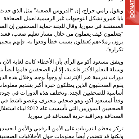
DONATE
ويقول رامي جراح، إن “الدروس الصعبة” مثل الذي حدث
بابا عمرو تشكل التوجيهات غير الرسمية لعمل الصحافة
المستقلة في سوريا. وقال للجنة حماية الصحفيين إن الص
“يتعلمون كيف يعملون من خلال مسار تعليم صعب، فعندم
يرون زملاءهم يُعتقلون بسبب خطأ وقعوا به، فإنهم يتجنب
تكراره”.
ويتفق مسعود أكو مع الرأي بأن الأخطاء كانت لغاية الآن 
وسيلة التعلم الأكثر فاعلية، إلا أن الصحفيين قاموا أيضاً ب
دورات تدريبية عبر الإنترنت أو وجهاً لوجه. وخلال هذه الد
يقوم الصحفيون الذين يمتلكون خبرة أكبر بتقديم معلوما
أساسية للصحفيين الجدد. وتختلف هذه الدورات في جودته
وفقاً لمسعود أكو، وهو صحفي محترف وعضو ناشط في 
الصحفيين السوريين التي تأسست عام 2012 لبناء استق
الصحافة ومراقبة حرية الصحافة في سوريا.
تركز معظم التدريبات على الأمن الرقمي والأمن الجسدي
ولكنها قد تتضمن أيضاً معلومات حول الأخلاقيات الصحفية