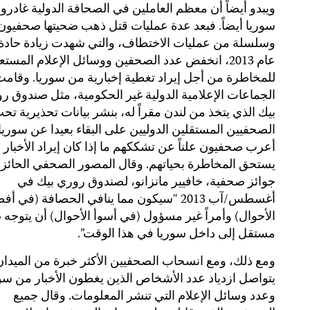
ويبدو أيضاً أن معظم العاملين في الصحافة الدولية غادروا
سوريا أيضاً. فبعد عدة عمليات قتل ذهب ضحيتها صحفيون
وسلسلة من عمليات الاختطاف، والتي شهدت زيادة حادة
عام 2013، انخفض عدد الصحفين ووسائل الإعلام المست
للمخاطرة من أجل إيراد تغطية إخبارية من سوريا. وقام
الجماعات الإعلامية الدولية غير الحكومية، مثل صندوق ر
بيك الذي يتخذ من لندن مقراً له، بنشر بيانات تحذيرية تح
الصحفيين المستقلين الدوليين على البقاء بعيدا عن سوريا.
أعرب صحفيون علناً عن تشككهم ما إذا كان إيراد الأخبار
يستحق المخاطرة بحياتهم. وقال المصور الصحفي الحائز
جوائز صحفية، خافيير مانزانو، لصندوق روري بيك في
أغسطس/آب 2013 “سيكون مما ينافي الحصافة (في أ
الأحوال) وأمراً غير مسؤول (في أسوأ الأحوال) أن يتوج
مستقل إلى داخل سوريا في هذا الوقت”.
ومع ذلك، ومع انسحاب الصحفيين الأكثر خبرة من الميدان
يتواصل ازدياد عدد الأشخاص الذين يغطون الأخبار من سو
وعدد وسائل الإعلام التي تنشر المعلومات. وقال جميع