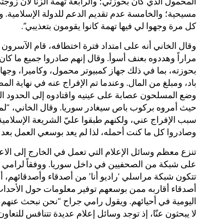
المحمول الذي كان بحوزتي؛ والرابعة تهمة الزنا لأن زوجت
مسيحية؛ والخامسة عدم تقديم الدعم للدولة الإسلامية. 
كل مرة وجهوا لي فيها تهمة كانوا يقومون بتعذيبي”.
وقال الخاني أنه على امتداد فترة اختطافه، قام الآسرون 
مراراً وهددوه بعنف أسوأ. وقال إنهم صادروا جميع ما كان
بحوزته، بما في ذلك جهاز كمبيوتر محمول، وكاميرا، وجها
باد، ومبلغ من المال. وعندما تم الإفراج عنه في نهاية ال
وضع المسلحون عصابة على عينيه واقتادوه إلى الحدود ال
حيث أمروه بركوب باص سيغادر سوريا. وقال الخاني، “لم ي
سبب الإفراج عني، ولكنهم طبقوا عليّ الشريعة الإسلامية
وصادروا كل ما كنت أحمله، لذا لم يعد بوسعي العمل بعد ذ
تنزع معظم وسائل الإعلام التي تعمل في الخارج إلى الاعت
على شبكة من الصحفيين في داخل سوريا. ووفقاً لرامي 
تتكون شبكة مراسلي ‘راديو أنا’ من أصدقاء وأصدقائهم، أ
أصدقاء أقاربه ممن بوسعهم توفير معلومات حول الأحدا
اليومية في أحيائهم. ويقول رامي جراح “نحن نبحث عنهم،
لا يبحثون عنّا، إذ توجد وسائل إعلام عديدة تتنافس للتعاون