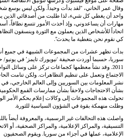
صفحة على موقع فيسبوك وكرسها لتوثيق الانتفاضة السور
وقال عمر الخاني، “لقد بدأت وحيداً. ولكن ليس بوسع 
واحد أن يغطي كل شيء، لذا طلبت من أصدقائي الذين ي
مهارات أن يساعدوني، وإذ أخذت الأمور تتسع نطاقاً، أسس
اتحاداً للأشخاص الذين يعملون مع الثورة وينسقون التظا
كي نقوم نحن بتغطية ما يحدث”.
بدأت تظهر عشرات من المجموعات الشبيهة في جميع أنح
سوريا، حسبما أوردت صحيفة ‘نيويورك تايمز’ في يونيو/ 
2011. وقد نشأ معظمها كجماعات تركز على وسائل التو
الاجتماع وتعمل على تنظيم التظاهرات. ولكن تنامت الحا
نشر المعلومات بين السوريين وإلى العالم الخارجي، في ال
بشأن الاحتجاجات ولاحقاً بشأن ممارسات القمع الحكومية،
تحولت هذه المجموعات إلى وكالات إعلام بحكم الأمر الوا
وظلت منهمكة بقوة في الشؤون السياسية للثورة.
واصلت هذه التحالفات غير الرسمية، والمعروفة أيضاً بالل
التنسيقية، والمراكز الإعلامية، والمراكز الصحفية، أو الات
الإعلامية، عملها في أجزاء من سوريا. ويقوم الصحفيون