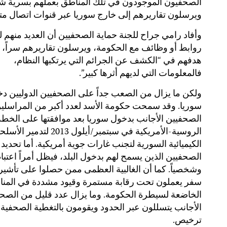
الصحفيون الموجودون في تلك المناطق بعملهم بسرية شد
ويرسلون تقاريرهم إلى خارج سوريا عبر قنوات اتصال مت
وأفاد رامي جراح للجنة حماية الصحفيين أن العديد منهم ل
روابط أو وظائف مع الحكومة، ويرسلون تقاريرهم سراً، 
هدفهم في “الكشف عن الجرائم التي يرتكبها النظام،
فالمعلومات التي لديهم أثرها كبير”.
ولكن ما يزال من الصعب جداً على الصحفيين الدوليين د
سوريا. وقد سمحت حكومة الأسد لعدد أكبر من المراسلي
الصحفيين الأجانب بدخول سوريا بعد موافقتها على الخطة
الروسية-الأمريكية في سبتمبر/أيلول 2013 لتدمير الأ
الكيميائية السورية لتجنب غارات جوية أمريكية. أما تحديد 
الصحفيين الذين يسمح لهم بدخول البلد، فيظل أمراً اعتباطي
وشخصياً. كما أن الغالبية العظمى ممن حصلوا على تأشي
سفر يعملون تحت رقابة مستمرة وقيود مشددة في المن
الخاضعة لسيطرة الحكومة. وما يزال عدد قليل من الصح
الأجانب يتسللون عبر الحدود ويقومون بالتغطية الصحفية
ترخيص.