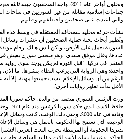
وبحلول أواخر عام 2011، واجه الصحفيون جبهة ثالثة 
جماعات إسلامية مقاتلة من غير السوريين في ساحات ال
والتي اعتدت على صحفيين واختطفتهم وقتلتهم.
نشأت حركة محلية للصحافة المستقلة في وسط هذه ال
وتُظهر أبحاث لجنة حماية الصحفيين أن عشرات وسائل ال
السورية تعمل على الأرض، ولكن ليس هناك أرقام موثقة
عددها. وقال موفق صفدي، وهو صحفي سوري يعيش في
المنفى في تركيا، “قبل الثورة لم يكن يوجد سوى رواية ص
واحدة: وهي الرواية التي يرغب النظام بنشرها. أما الآن، 
الرغم من أن وسائل الإعلام ليست جميعها مهنية، إلا أنه 
الأقل بدأت تظهر روايات أخرى”.
ورث الرئيس السوري منصبه من والده، حاكم سوريا المس
حافظ الأسد، الذي حكم سوريا كرئيس منذ
وفاته في عام 2000. وحتى ذلك الوقت، كانت وسائل الإع
الوحيدة التي تسمح لها الحكومة بالعمل هي وسائل الإعلام
تديرها الحكومة أو المرتبطة بحزب البعث العربي الاشترا
الحاكم. وعندما تسلم الأسد الابن مقاليد السلطة، ظهرت 