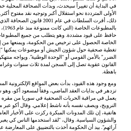
في البداية أن تغييراً سيحدث، وبدأت الصحافة المحلية خط
الأولى المترددة نحو استقلال أكبر وتوجيه نقد مفتوح أكثر.
ذلك، أقرت السلطات في عام 2001 قانون الصحا
بالمطبوعات الخاصة
حافظ على قيود مشددة. وهو يتطلب من جميع المطبوعا
الخاصة الحصول على ترخيص من الحكومة، ويمنعها من إي
تغطية صحفية حول شؤون الجيش أو موضوعات يمكنها “إ
الضرر” بالأمن القومي أو “الوحدة الوطنية”. ويواجه منتهكو
القانون عقوبة تصل إلى السجن لمدة ثلاث سنوات وغرام
باهظة.
ومع وجود هذه القيود، بدأت بعض المواقع الإلكترونية الم
تزدهر في بدايات العقد الماضي، وفقاً لمسعود أكو، وهو
يعمل في مراقبة الحريات الصحفية في سوريا من مقره 
النرويج، ويصف نفسه بأنه ناشط إعلامي. وقال أكو عبر مق
هاتفية، إن تلك المدونات المبكرة ركزت على الأخبار العام
والشؤون السياسية. وقال، “لقد استخدمها الناس كي يعبر
آرائهم”. بيد أن الحكومة أخذت بالتضييق على المعارضة عب