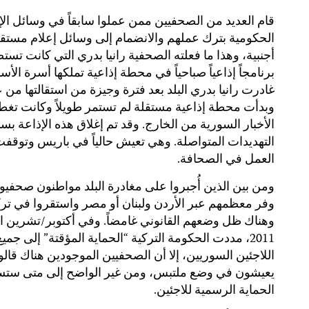
قام العديد من الصحفيين ممن عملوا سابقاً في وسائل الإ
الحكومية بترك عملهم والانضمام إلى وسائل إعلام مستقل
أجنبية، وهذا ما فعلته الصحفية رانيا بدري التي كانت تس
برنامجاً إذاعياً صباحياً في محطة إذاعية تملكها أسرة الأسد
غادرت رانيا بدري البلد بعد فترة وجيزة من استقالتها من ع
وبدأت محطة إذاعية مستقلة لم تستمر طويلاً وكانت تغ
الأخبار السورية من الخارج. وقد تم إغلاق هذه الإذاعة بس
التهديدات المتواصلة. وهي تعيش حالياً في باريس وتوقف
العمل في الصحافة.
ومن بين الذين أُجبروا على مغادرة البلد مواطنون صحفيو
وفر معظمهم عبر الأردن ولبنان أو مصر واستقروا في ترك
وهناك ظل وضعهم القانوني غامضاً. وفي أكتوبر/تشرين ا
2011، مددت الحكومة التركية “الحماية المؤقتة” إلى جميع
اللاجئين السوريين، إلا أن الصحفيين الموجودين هناك قالوا
يعيشون في وضع ملتبس، ومن غير الواضح إلى متى ستس
الحماية الرسمية للاجئين.