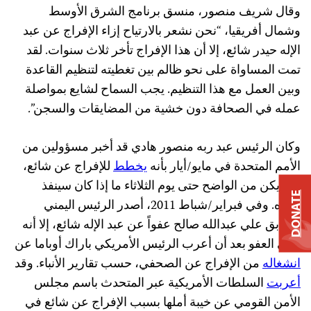
وقال شريف منصور، منسق برنامج الشرق الأوسط
وشمال أفريقيا، “نحن نشعر بالارتياح إزاء الإفراج عن عبد
الإله حيدر شائع، إلا أن هذا الإفراج تأخر ثلاث سنوات. لقد
تمت المساواة على نحو ظالم بين تغطيته لتنظيم القاعدة
وبين العمل مع هذا التنظيم. يجب السماح لشايع بمواصلة
عمله في الصحافة دون خشية من المضايقات والسجن”.
وكان الرئيس عبد ربه منصور هادي قد أخبر مسؤولين من
الأمم المتحدة في مايو/أيار بأنه
يخطط
للإفراج عن شائع،
ولم يكن من الواضح حتى يوم الثلاثاء ما إذا كان سينفذ
DONATE
وعده. وفي فبراير/شباط 2011، أصدر الرئيس اليمني
السابق علي عبدالله صالح عفواً عن عبد الإله شائع، إلا أنه
ألغى العفو بعد أن أعرب الرئيس الأمريكي باراك أوباما عن
انشغاله
من الإفراج عن الصحفي، حسب تقارير الأنباء. وقد
أعربت
السلطات الأمريكية عبر المتحدث باسم مجلس
الأمن القومي عن خيبة أملها بسبب الإفراج عن شائع في