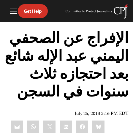
Get Help
Toggle
Committee
Menu
to
Ski
Protect
t
الإفراج عن الصحفي
Journalists
conten
اليمني عبد الإله شائع
بعد احتجازه ثلاث
سنوات في السجن
July 25, 2013 3:16 PM EDT
Share
mail
WhatsApp
LinkedIn
X
Facebook
Bluesky
this: