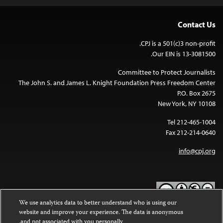
Contact Us
CPJ is a 501(c)3 non-profit.
Our EIN is 13-3081500.
Committee to Protect Journalists
The John S. and James L. Knight Foundation Press Freedom Center
P.O. Box 2675
New York, NY 10108
Tel 212-465-1004
Fax 212-214-0640
info@cpj.org
We use analytics data to better understand who is using our
website and improve your experience. The data is anonymous
Except where noted, text on this website is licensed under a
Creative
and not associated with you personally.