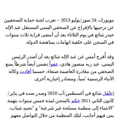
نيويورك، 24 تموز/يوليو 2013 – تعرب لجنة حماية الصحفيين
عن ترحيبها بالإفراج عن الصحفي اليمني المستقل عبد الإله
حيدر شائع في يوم الثلاثاء بعد أن أمضى قرابة ثلاث سنوات
في السجن على خلفية اتهامات بمناهضة الدولة.
وقد أُفرج أمس عن عبد الإله شائع بعد أن أصدر الرئيس
اليمني، عبد ربه منصور هادي،
عفواً
تضمن أيضاً شرطاً بمنع
الصحفي من مغادرة العاصمة صنعاء، حسبما
أفادت
وكالة
الأنباء الرسمية ‘سبأ، ومصادر إخبارية أخرى.
اعتُقل
شائع في أغسطس/آب 2010 وصدر ضده في يناير/
كانون الثاني 2011
حكم
بالسجن لمدة خمس سنوات بتهمة
“الانتماء إلى منظمة مسلحة غير شرعية” و “تجنيد شباب،
بمن فيهم أجانب، لتلك المنظمة من خلال التواصل معهم