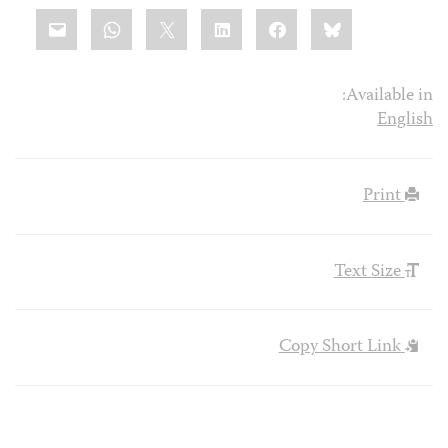
Share
mail
WhatsApp
LinkedIn
X
Facebook
Bluesky
this:
Available in:
English
Print
Text Size
Copy Short Link