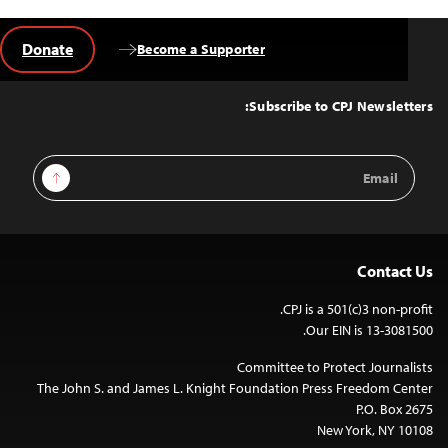
Donate
Become a Supporter
Back
to
Top
Subscribe to CPJ Newsletters:
Email
Sign Up
Address
Contact Us
CPJ is a 501(c)3 non-profit.
Our EIN is 13-3081500.
Committee to Protect Journalists
The John S. and James L. Knight Foundation Press Freedom Center
P.O. Box 2675
New York, NY 10108