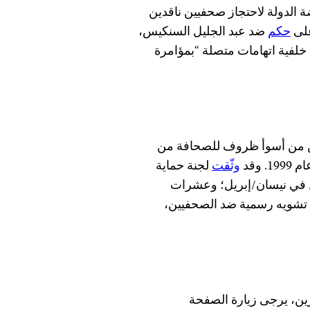
 الدولة لاحتجاز صحفيين ناقدين
على
حكم
ضد عبد الجليل السنكيس،
لفية اتهامات متصلة “بمؤامرة
في البحرين من أسوأ ظروف للصحافة من
وقد
وثّقت
لجنة حماية
في نيسان/إبريل؛ وعشرات
ت تشويه رسمية ضد الصحفيين،
رين، يرجى زيارة الصفحة