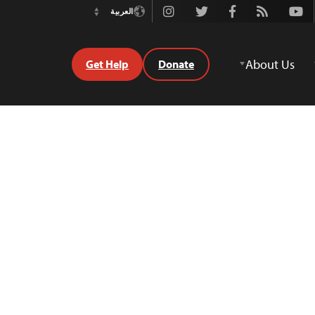
Instagram
Twitter
Facebook
Rss
Youtube
العربية
Switch
Language
About Us
Get Help
Donate