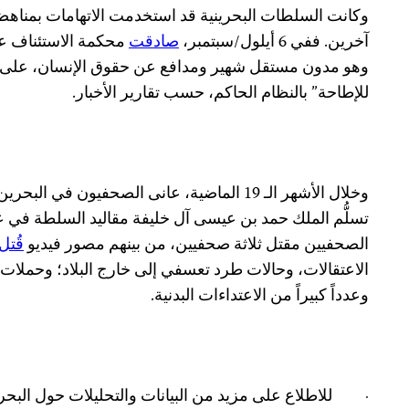
وكانت السلطات البحرينية قد استخدمت الاتهامات بمناهضة
آخرين. ففي 6 أيلول/سبتمبر،
صادقت
محكمة الاستئناف 
وهو مدون مستقل شهير ومدافع عن حقوق الإنسان، على خ
للإطاحة” بالنظام الحاكم، حسب تقارير الأخبار.
وخلال الأشهر الـ 19 الماضية، عانى الصحفيون 
تسلُّم الملك حمد بن عيسى آل خليفة مقاليد السلطة في عام 1999. 
الصحفيين مقتل ثلاثة صحفيين، من بينهم مصور فيديو
قُتل
الاعتقالات، وحالات طرد تعسفي إلى خارج البلاد؛ وحملا
وعدداً كبيراً من الاعتداءات البدنية.
·
للاطلاع على مزيد من البيانات والتحليلات حول البح