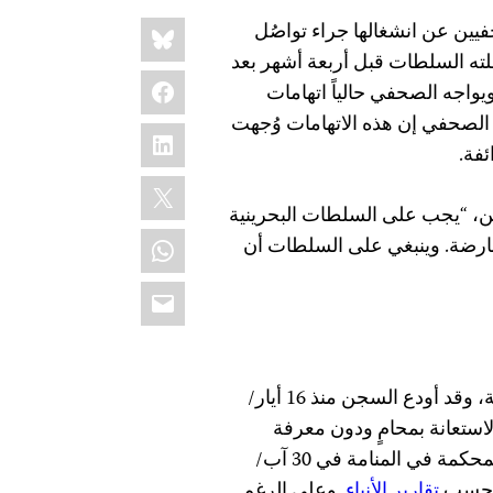
Share
Bluesky
لجنة حماية الصحفيين عن انشغالها جراء تواصُل
this:
ته السلطات قبل أربعة أشهر بعد
Facebook
يواجه الصحفي حالياً اتهامات
 الصحفي إن هذه الاتهامات وُجهت
LinkedIn
ئفة.
X
ين، “يجب على السلطات البحرينية
WhatsApp
عارضة. وينبغي على السلطات أن
Email
يساهم أحمد راضي في عدة مواقع إلكترونية إخبارية محلية، وقد أودع السجن منذ 16 أيار/
استعانة بمحامٍ ودون معرفة
أسرته بمكان وجوده، حسب تقارير الأنباء. وقد مثَل أمام المحكمة في المنامة في 30 آب/
تقارير الأنباء
. وعلى الرغم