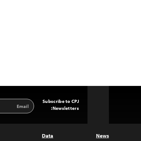
Subscribe to CPJ
Email
Back
Address
Newsletters:
to
Top
Data
News