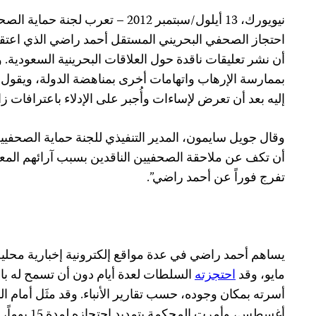
نيويورك، 13 أيلول/سبتمبر 2012 – تعرب 
احتجاز الصحفي البحريني المستقل أحمد راضي الذي اعتقل
أن نشر تعليقات ناقدة حول العلاقات البحرينية السعودية. و
بممارسة الإرهاب واتهامات أخرى بمناهضة الدولة، ويقول
إليه بعد أن تعرض لإساءات وأُجبر على الإدلاء باعترافات زا
وقال جويل سايمون، المدير التنفيذي للجنة حماية الصحفي
أن تكف عن ملاحقة الصحفيين الناقدين بسبب آرائهم الم
تفرج فوراً عن أحمد راضي”.
مايو، وقد
احتجزته
السلطات لعدة أيام دون أن تسمح له بال
أغسطس، وأمرت المحكمة بتمديد احتجازه لمدة 15 يوماً، حسب