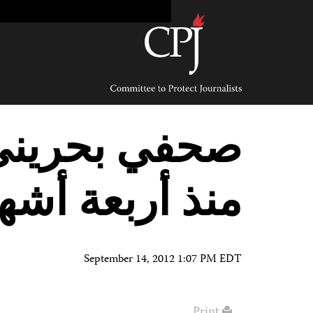
Ski
t
conten
Committee
to
Protect
Journalists
صحفي بحريني 
منذ أربعة أشه
September 14, 2012 1:07 PM EDT
Print