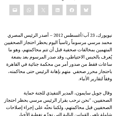
Share
mail
WhatsApp
LinkedIn
X
Facebook
Bluesky
this:
نيويورك، 23 آب/أغسطس 2012 – أصدر الرئيس المصري
محمد مرسي مرسوماً رئاسياً اليوم يحظر احتجاز الصحفيين
المتهمين بمخالفات صحفية قبل أن تتم محاكمتهم، وهو ما
يُعرف بالحبس الاحتياطي، وقد صدر المرسوم بعد بضعة
ساعات فقط من صدور أمر من محكمة جنائية في القاهرة
باحتجاز محرر صحفي
متهم بإهانة الرئيس حتى محاكمته،
وفقاً لتقارير الأنباء.
وقال جويل سايمون، المدير التنفيذي للجنة حماية
الصحفيين، “نحن نرحب بقرار الرئيس مرسي بحظر احتجاز
الصحفيين قبل محاكمتهم، ولكننا نحثّه على إجراء إصلاحات
شاملة تلغي القوانين البالية التي تجرِّم تغطية الأخبار