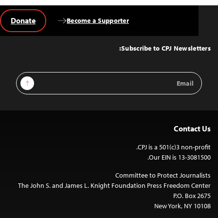
Donate
Become a Supporter
Back
to
Top
Subscribe to CPJ Newsletters:
Email
Sign Up
Address
Contact Us
CPJ is a 501(c)3 non-profit.
Our EIN is 13-3081500.
Committee to Protect Journalists
The John S. and James L. Knight Foundation Press Freedom Center
P.O. Box 2675
New York, NY 10108