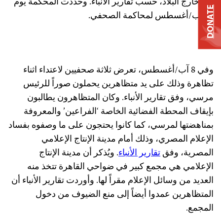
إلى خارج البلاد، حسب تقارير الأنباء. وحددت المحكمة يوم
DONATE
23 آب/أغسطس لمحاكمة الصحفي.
وفي 8 آب/أغسطس، تعرض ثلاثة صحفيين لاعتداء اثناء
تظاهرة وذلك على يد متظاهرين يحملون صوراً للرئيس
مرسي، وفق تقارير الأنباء. وكان المتظاهرون يطالبون
بإيقاف المحطة الفضائية الخاصة ‘الفراعين’ والمعروفة
بمناهضتها لمرسي، كما كانوا يحتجون على ما وصفوه بفساد
الإعلام المصري، وذلك أمام مدينة الإنتاج الإعلامي
المصرية، وفق
تقارير الأنباء
. ويُذكر أن مدينة الإنتاج
الإعلامي هي مجمع كبير في ضواحي القاهرة تتخذ منه
العديد من وسائل الإعلام مقراً لها. وأوردت تقارير الأنباء أن
المتظاهرين عمدوا أيضاً إلى منع الضيوف من دخول
المجمع.