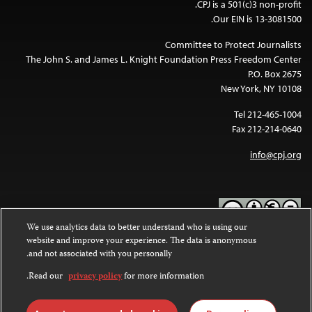
CPJ is a 501(c)3 non-profit.
Our EIN is 13-3081500.
Committee to Protect Journalists
The John S. and James L. Knight Foundation Press Freedom Center
P.O. Box 2675
New York, NY 10108
Tel 212-465-1004
Fax 212-214-0640
info@cpj.org
We use analytics data to better understand who is using our
website and improve your experience. The data is anonymous
Except where noted, text on this website is licensed under a
Creative
and not associated with you personally.
Commons Attribution-NonCommercial-NoDerivatives 4.0
.
International License
Read our
privacy policy
for more information.
Images and other media are not covered by the Creative Commons