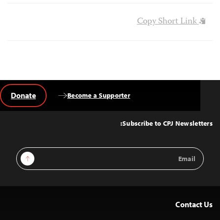
Copy Short Link
Donate
Become a Supporter
Back
to
Top
Subscribe to CPJ Newsletters:
Email
Sign Up
Address
Contact Us