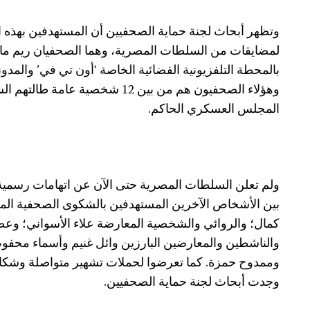
وتظهر أبحاث لجنة حماية الصحفيين أن المستهدفين بهذه
لمضايقات من السلطات المصرية، وهما الصحفيان ريم ماج
بالمحطة التلفزيونية الفضائية الخاصة ‘أون تي في’ والمدونا
وهؤلاء الصحفيون هم من بين 12 شخصية 
المجلس العسكري الحاكم.
ولم تعلن السلطات المصرية حتى الآن عن اتهامات رسمية
بين الأشخاص الآخرين المستهدفين بالشكوى الصحفية الم
كمال؛ والروائي والشخصية المعارضة علاء الأسواني؛ وع
والناشطين والمعارضين البارزين وائل غنيم وأسماء مح
وممدوح حمزة. كما تعرضوا لحملات تشهير متواصلة وشكاوى
وجدت أبحاث لجنة حماية الصحفيين.