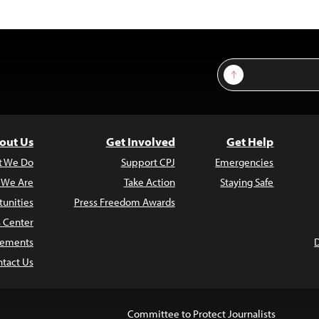
Sign Up
out Us
Get Involved
Get Help
t We Do
Support CPJ
Emergencies
 We Are
Take Action
Staying Safe
unities
Press Freedom Awards
s Center
atements
tact Us
Committee to Protect Journalists