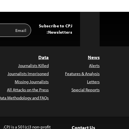
Subscribe to CPJ
Email
Back
Address
Newsletters:
to
Top
Data
News
Journalists Killed
Alerts
Journalists Imprisoned
Features & Analysis
Missing Journalists
Letters
All Attacks on the Press
Special Reports
Data Methodology and FAQs
CPJ is a 501(c)3 non-profit.
Contact Us