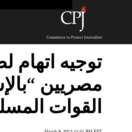
Ski
t
conten
Committee
to
Protect
Journalists
توجيه اتهام ل
مصريين “بالإ
القوات المسل