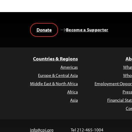
Donate
Become a Supporter
Countries & Regions
Ab
Americas
Wha
Europe & Central Asia
Who
Middle East & North Africa
Employment Opport
Africa
Pres
Asia
Financial St
Con
info@cpj.org
Tel 212-465-1004