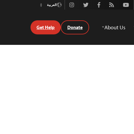
Instagram
Twitter
Facebook
Rss
Youtube
العربية
Switch
Language
About Us
Get Help
Donate