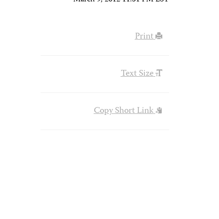
March 9, 2012 11:51 PM EST
Print
Text Size
Copy Short Link