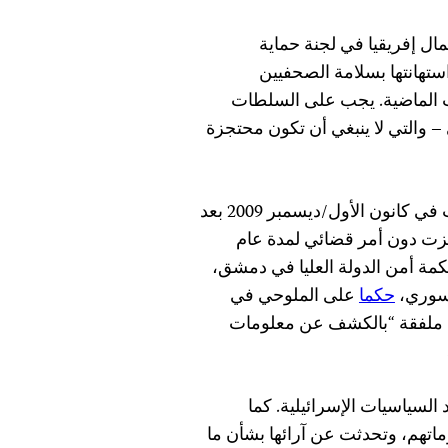
ل إفريقيا في لجنة حماية
ستهانتها بسلامة الصحفيين
اث الماضية. يجب على السلطات
– والتي لا ينبغي أن تكون محتجزة
وكانت الملوحي، والتي تبلغ من العمر 20 عاما، قد احتجزت في كانون الأول/ديسمبر 2009 بعد
ُجزت دون أمر قضائي لمدة عام
كمة أمن الدولة العليا في دمشق،
لسوري،
حكما
على الملوحي في
ة ملفقة “بالكشف عن معلومات
لسياسيات الإسرائيلية. كما
ماتهم، وتحدثت عن آرائها بشأن ما