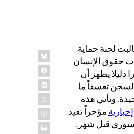
لبت لجنة حماية
Share
Bluesky
this:
ات حقوق الإنسان
Facebook
 دليلا يظهر أن
LinkedIn
لسجن تعسفاً ما
X
يدة. وتأتي هذه
إخبارية
مؤخراً تفيد
WhatsApp
سوري قبل شهر.
Email