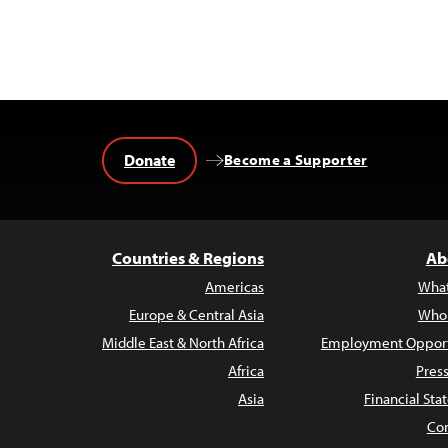
Donate
Become a Supporter
Countries & Regions
Ab
Americas
Wha
Europe & Central Asia
Who
Middle East & North Africa
Employment Opport
Africa
Pres
Asia
Financial St
Con