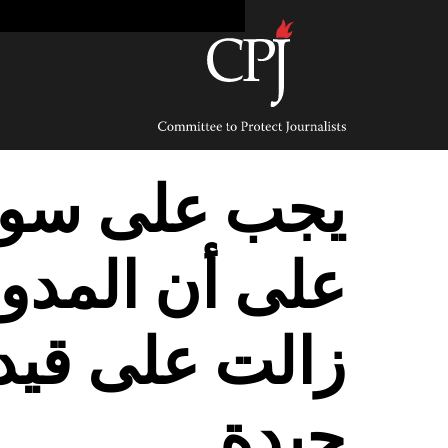
Ski
t
conten
Committee
to
Protect
Journalists
يجب على سوري
على أن المدون
زالت على قيد 
جيدة