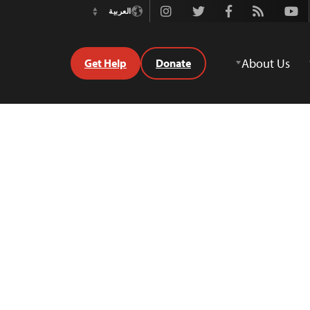
Instagram
Twitter
Facebook
Rss
Youtube
العربية
Switch
Language
About Us
Get Help
Donate