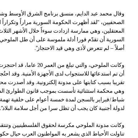
وقال محمد عبد الدايم، منسق برنامج الشرق الأوسط وشما
الصحفيين، “لقد أظهرت الحكومة السورية مراراً وتكراراً ا
المعتقلين، وهي ممارسة ازدادت سوءاً خلال الأشهر الثل
السورية أن تقدّم فورا أدلة ملموسة على أن طل الملوحي 
أصلاً – لم تتعرض لأذى وهي قيد الاحتجاز”.
أن تم استدعائها للاستجواب لدى الأجهزة الأمنية. وقد احت
تقريبا بسبب كتابتها على مدونة إلكترونية. وقد أصدرت مح
وهي محكمة استثنائية تأسست بموجب قانون الطوارئ ا
شباط/فبراير بالسجن لمدة خمسة أعوام على خلفية تهم
لدولة أجنبية كان يجب أن تظل سرا من أجل سلامة البلاد”.
وكانت مدونة الملوحي مكرسة لحقوق الفلسطينيين وتنتقد ا
تناولت الأحباط الذي يشعر به المواطنون العرب حيال حكو