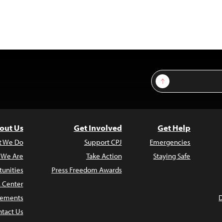
Sign Up
out Us
Get Involved
Get Help
t We Do
Support CPJ
Emergencies
 We Are
Take Action
Staying Safe
unities
Press Freedom Awards
s Center
atements
tact Us