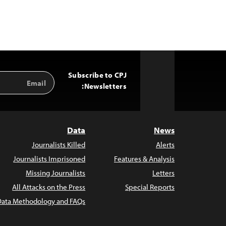
Subscribe to CPJ
Email
Back
Address
Newsletters:
to
Top
Data
News
Journalists Killed
Alerts
Journalists Imprisoned
Features & Analysis
Missing Journalists
Letters
All Attacks on the Press
Special Reports
Data Methodology and FAQs