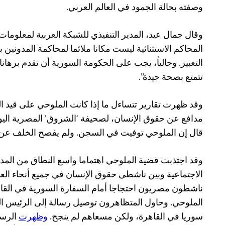
وصفته بحالة الجمود في العالم العربي.
وقال جمال عيد، المدير التنفيذي للشبكة العربية لمعلومات ح
المحاكم الاستثنائية ليست مكانا ملائما لمحاكمة المدوني
التعبير. وحالياً، يجب على الحكومة السورية أن تقدم برها
تتمتع بصحة جيدة”.
وقد ظهرت تقارير تتساءل ما إذا كانت الملوحي على قيد الح
مدافع عن حقوق الإنسان، لصحيفة ‘الشروق’ المصرية اليومي
قال إن الملوحي توفيت في السجن. ولم يفصح الخلف عن
وقد اجتذبت قضية الملوحي اهتماما واسع النطاق من المد
الاجتماعية وبين ناشطي حقوق الإنسان في جميع أنحاء الع
ناشطون مصريون احتجاجا أمام السفارة السورية في القاه
الملوحي. وحاول المتظاهرون توصيل رسالة إلى الرئيس ا
سوريا في القاهرة، ولكن مسعاهم لم ينجح.
وظهرت
الرسا