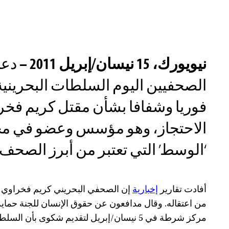
نيويورك، 15 نيسان/إبريل 2011 –
دعت
الصحفيين اليوم السلطات البحرينية
فوريا وشفافا بشأن مقتل كريم فخرا
الاحتجاز، وهو مؤسس وعضو في مج
‘الوسط’ التي تعتبر من أبرز الصحف 
أفادت تقارير
إخبارية
إن الصحفي البحريني كريم فخراوي توف
من اعتقاله. وقال مدافعون عن حقوق الإنسان للجنة حماي
مركز شرطة في 5 نيسان/إبريل لتقديم شكوى بأن السلطات كانت تهم على هدم بيته.