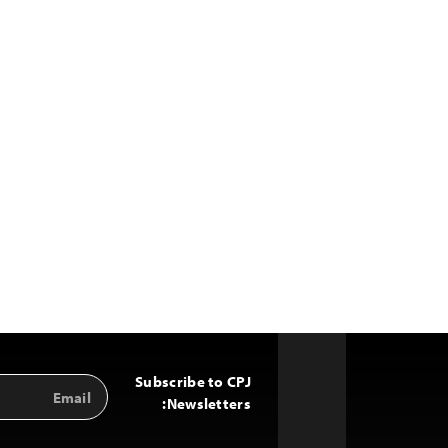
Subscribe to CPJ
Email
Back
Address
Newsletters:
to
Top