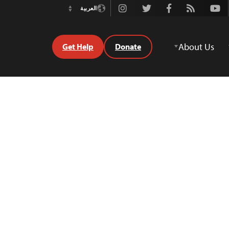
Instagram
Twitter
Facebook
Rss
Youtube
العربية
Switch
Language
About Us
Get Help
Donate