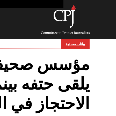
Ski
t
conten
Committee
to
Protect
Journalists
بيانات صحفية
مؤسس صحيفة
يلقى حتفه بينم
الاحتجاز في ا