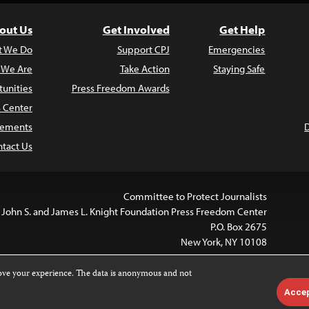
out Us
Get Involved
Get Help
t We Do
Support CPJ
Emergencies
 We Are
Take Action
Staying Safe
unities
Press Freedom Awards
s Center
atements
tact Us
Committee to Protect Journalists
 John S. and James L. Knight Foundation Press Freedom Center
P.O. Box 2675
New York, NY 10108
rove your experience. The data is anonymous and not
tive Commons license.
Except where noted, text on this website
Acce
missions, see our
FAQs
.
Attribution-NonCommercial-No