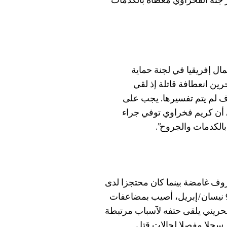
جثة الفخراوي مغطاة بالكدمات
ل إفريقيا في لجنة حماية
ين انعطافة قاتلة إذ لقي
 لم يتم تفسيرها. يجب على
ى أن كريم فخراوي توفي جراء
الكدمات والجروح”.
 غامضة بينما كان محتجزا لدى
الحكومة. وزعمت الحكومة أن العشيري، الذي توفي في 9 نيسان/إبريل، أصيب بمضاعفات
حريني يلقى حتفه لآسباب مرتبطة
 سجلا مفصلا لحالات قتل