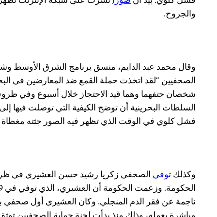
فشل كلوي. بيد أن
صورا
نشرت على شبكة الإنترنت تظهر 
والجروح.
وقال محمد عبد الدايم، منسق برنامج الشرق الأوسط وشما
الصحفيين “لقد اتخذت حملة القمع ضد المعارضين في البحر
شخصان حتفهما وهما قيد الاحتجاز خلال أسبوع وفي ظروف
السلطات البحرينية أن توضح الكيفية التي توصلت فيها إل
فشل كلوي في الوقت الذي تظهر فيه الصور جثته مغطاة ب
وكذلك
توفي
الصحفي زكريا رشيد حسن العشيري في ظروف
ناجمة عن فقر الدم المنجلي. وكان العشيري أول صحفي ب
مباشرة بعمله، وذلك منذ بدأت لجنة حماية الصحفيين توثق