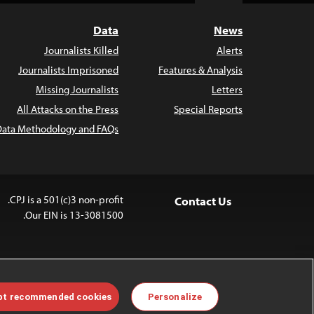
Data
News
Journalists Killed
Alerts
Journalists Imprisoned
Features & Analysis
Missing Journalists
Letters
All Attacks on the Press
Special Reports
Data Methodology and FAQs
CPJ is a 501(c)3 non-profit.
Contact Us
Our EIN is 13-3081500.
 is licensed under a
Creative Commons
pt recommended cookies
Personalize
Derivatives 4.0 International License