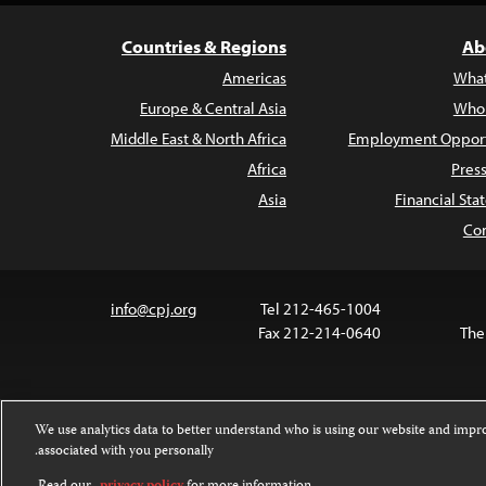
Countries & Regions
Ab
Americas
Wha
Europe & Central Asia
Who
Middle East & North Africa
Employment Opport
Africa
Pres
Asia
Financial St
Con
info@cpj.org
Tel 212-465-1004
Fax 212-214-0640
The
We use analytics data to better understand who is using our website and imp
associated with you personally.
Images and other media are not covered by the Crea
.
For more information about per