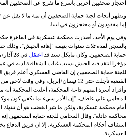
احتجاز صحفيين آخرين بأسرع ما تفرج عن الصحفيين المحتج
إما مفقودون أو محتجزون في ليبيا.
وفي يوم الأحد، أصدرت محكمة عسكرية في القاهرة حكما 
بالسجن لمدة ثلاث سنوات بتهمة “إهانة الجيش”، وذلك حس
حماية الصحفيين. وكان مايكل سند قد
اعتقل
في 28 آذار/مارس على خلفية
مؤخرا انتقد فيه الجيش بسبب غياب الشفافية لديه في عمل
للجنة حماية الصحفيين إن القاضي العسكري أعلم فريق الد
القضية تأجلت حتى 12 نيسان/إبريل، وفي وقت 
وأفراد أسرة المتهم قاعة المحكمة، أعلنت المحكمة أنه مذن
المحامي علي عاطف، “إن الأمر سيء بما يكفي كون مو
أمام محكمة عسكرية، ولكن ما يثير الغضب هو أن تنتهك 
محاكمة عادلة”. وقال المحامي للجنة حماية الصحفيين إنه 
استئناف أحكام المحكمة العسكرية، إلا ان فريق الدفاع
العسكرية.