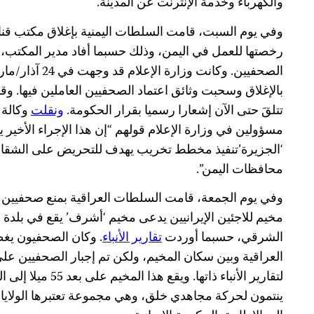
والكهرباء وخدمة الإنترنت عن المدينة.
وفي يوم السبت، قامت السلطات اليمنية بإغلاق مكتب قناة
رخصتها للعمل في اليمن، وذلك حسبما أفاد مدير المكتب، 
الصحفيين. وكانت وزارة الإعلام قد وجهت في 24 آذار/مارس
بالإغلاق وسحبت وثائق اعتماد الصحفيين العاملين فيها. وقا
تتلقَ حتى الآن إشعارا رسميا بقرار الحكومة.
ونقلت
وكالة ا
مسؤولين في وزارة الإعلام قولهم “إن هذا الإجراء الأخير 
‘الجزيرة’تنفيذ مخطط تخريب يهدف للتحريض على الشقاق 
محافظات اليمن”.
وفي يوم الجمعة، قامت السلطات العراقية بمنع صحفيين 
مخيم للاجئين الإيرانيين يدعى مخيم ‘أشرف’ يقع في بلدة
الشرقي، حسبما أوردت
تقارير الأنباء
. وكان الصحفيون يغ
العراقية وبين سكان المخيم، ولكن تم إجبار الصحفيين على ا
لتقارير الأنباء ذاتها.
ينتمون لحركة مجاهدي خلق، وهي
مجموعة تعتبرها الولاي