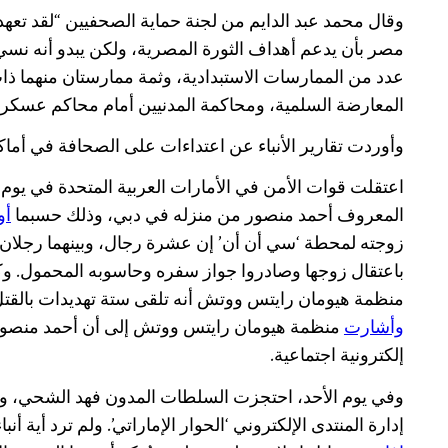
وقال محمد عبد الدايم من لجنة حماية الصحفيين “لقد تع
مصر بأن يدعم أهداف الثورة المصرية، ولكن يبدو أنه نسي 
عدد من الممارسات الاستبدادية، وثمة ممارستان منهما ذا
المعارضة السلمية، ومحاكمة المدنيين أمام محاكم عسكرية
وأوردت تقارير الأنباء عن اعتداءات على الصحافة في أما
اعتقلت قوات الأمن في الأمارات العربية المتحدة في يوم
المعروف أحمد منصور من منزله في دبي، وذلك حسبما
أو
زوجته لمحطة ‘سي أن أن’ إن عشرة رجال، وبينهما رجلان 
باعتقال زوجها وصادروا جواز سفره وحاسوبه المحمول. وك
منظمة هيومان رايتس ووتش أنه تلقى ستة تهديدات بالقتل 
وأشارت
منظمة هيومان رايتس ووتش إلى أن أحمد منصور
إلكترونية اجتماعية.
وفي يوم الأحد، احتجزت السلطات المدون فهد الشحي، و
إدارة المنتدى الإلكتروني ‘الحوار الإماراتي’. ولم ترد أية أ