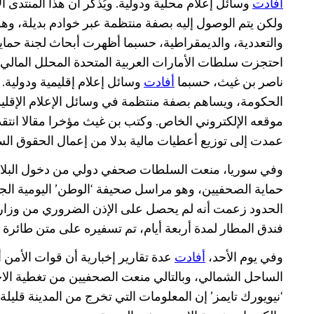
افادت
وسائل إعلام محلية ودولية. ويُذكر أن هذا المنتدى ا
ولكن يتم الوصول إليه بصفة منتظمة عبر خوادم بديلة، وه
والتعددية، والديمقراطية، حسبما أظهرت أبحاث لجنة حماية
احتجزت سلطات الأمارات العربية المتحدة المحلل المالي
ناصر بن غيث، حسبما
أفادت
وسائل إعلام إقليمية ودولية. 
الحكومة، ويساهم بصفة منتظمة في وسائل الإعلام الإقلي
موقعه الإلكتروني الخاص. وكتب بن غيث مؤخرا مقالا انتق
عمدت إلى توزيع أعطيات مالية بدلا من إعمال الحقوق الس
وفي سوريا، منعت السلطات صحفي دولي من دخول البلاد. 
حماية الصحفيين، وهو مراسل صحيفة ‘الوطن’ اليومية الج
الحدود زعمت أنه لم يحصل على الإذن الضروري من وزارة ا
فندق المطار لمدة أربعة أيام، تم تسفيره على متن طائرة م
وفي يوم الأحد،
أفادت
عدة تقارير إخبارية أن قوات الأمن 
الساحل الشمالي، وبالتالي منعت الصحفيين من تغطية الاح
‘نيويورك تايمز’ إن المعلومات التي تخرج من المدينة قليل