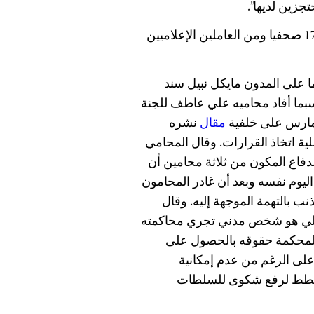
زين لديها”.
وتظهر أبحاث لجنة حماية الصحفيين أن ثمة ما لا يقل عن 17 صحفيا ومن العاملين الإعلاميين
على المدون مايكل نبيل سند
بما أفاد محاميه علي عاطف للجنة
مقال
نشره
ية اتخاذ القرارات. وقال المحامي
فاع المكون من ثلاثة محامين أن
لاحق من اليوم نفسه وبعد أن غادر المحامون
ب بالتهمة الموجهة إليه. وقال
كلي هو شخص مدني تجري محاكمته
المحكمة حقوقه بالحصول على
على الرغم من عدم إمكانية
 يخطط لرفع شكوى للسلطات