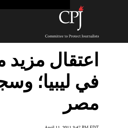
Ski
t
conten
Committee
to
Protect
Journalists
اعتقال مزيد 
في ليبيا؛ وس
مصر