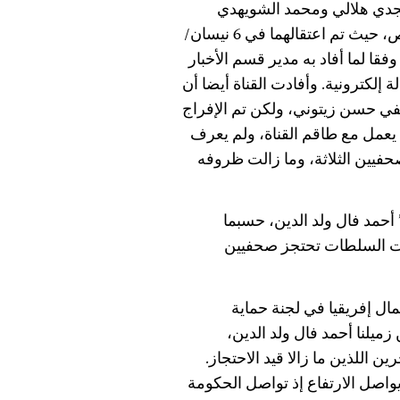
مجدي هلالي ومحمد الشويهدي
اللذين يعملان في قناة ‘إم بي سي’ المملوكة للقطاع الخاص، حيث تم اعتقالهما في 6 نيسان/
قا لما أفاد به مدير قسم الأخبار
إلكترونية. وأفادت القناة أيضا أن
في حسن زيتوني، ولكن تم الإفراج
 يعمل مع طاقم القناة، ولم يعرف
فيين الثلاثة، وما زالت ظروفه
أحمد فال ولد الدين، حسبما
زالت السلطات تحتجز صحفيين
ل إفريقيا في لجنة حماية
ميلنا أحمد فال ولد الدين،
 اللذين ما زالا قيد الاحتجاز.
يواصل الارتفاع إذ تواصل الحكومة