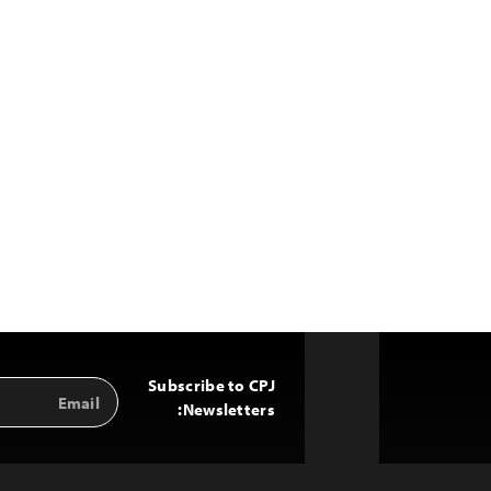
Subscribe to CPJ
Email
Back
Address
Newsletters:
to
Top