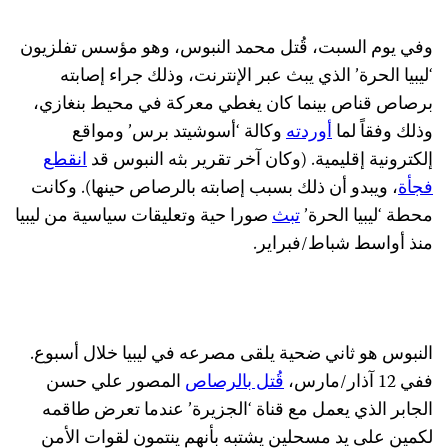
وفي يوم السبت، قُتل محمد النبوس، وهو مؤسس تفلزيون
‘ليبيا الحرة’ الذي يبث عبر الإنترنت، وذلك جراء إصابته
برصاص قناص بينما كان يغطي معركة في محيط بنغازي،
وذلك وفقاً لما
أوردته
وكالة ‘أسوشيتد برس’ ومواقع
إلكترونية إقليمية. (وكان آخر تقرير بثه النبوس قد
انقطع
فجأة
، ويبدو أن ذلك بسبب إصابته بالرصاص حينها). وكانت
محطة ‘ليبيا الحرة’
تبث
صورا حية وتعليقات سياسية من ليبيا
منذ أواسط شباط/فبراير.
النبوس هو ثاني ضحية يلقى مصرعه في ليبيا خلال أسبوع.
ففي 12 آذار/مارس،
قُتل بالرصاص
المصور علي حسن
الجابر الذي يعمل مع قناة ‘الجزيرة’ عندما تعرض طاقمه
لكمين على يد مسحلين يشتبه بأنهم ينتمون لقوات الأمن