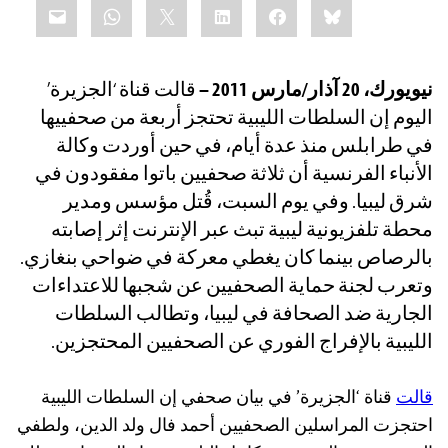
mail
WhatsApp
LinkedIn
X
Facebook
Bluesky
this:
نيويورك، 20 آذار/مارس 2011 –
قالت قناة ‘الجزيرة’
اليوم إن السلطات الليبية تحتجز أربعة من صحفييها
في طرابلس منذ عدة أيام، في حين أوردت وكالة
الأنباء الفرنسية أن ثلاثة صحفيين باتوا مفقودون في
شرق ليبيا. وفي يوم السبت، قُتل مؤسس ومدير
محطة تلفزيونية ليبية تبث عبر الإنترنت إثر إصابته
بالرصاص بينما كان يغطي معركة في ضواحي بنغازي.
وتعرب لجنة حماية الصحفيين عن شجبها للاعتداءات
الجارية ضد الصحافة في ليبيا، وتطالب السلطات
الليبية بالإفراج الفوري عن الصحفيين المحتجزين.
قالت
قناة ‘الجزيرة’ في بيان صحفي إن السلطات الليبية
احتجزت المراسلين الصحفيين أحمد فال ولد الدين، ولطفي