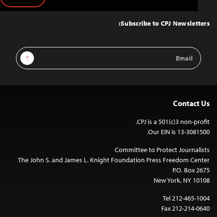
Back
to
Top
Subscribe to CPJ Newsletters:
Email
Sign Up
Address
Contact Us
CPJ is a 501(c)3 non-profit.
Our EIN is 13-3081500.
Committee to Protect Journalists
The John S. and James L. Knight Foundation Press Freedom Center
P.O. Box 2675
New York, NY 10108
Tel 212-465-1004
Fax 212-214-0640