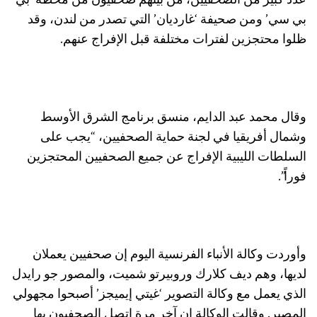
عدد كبير من الصحفيين، من بينهم صحفيون من محطة ‘بي
بي سي’ ومن صحيفة ‘غارديان’ التي تصدر من لندن، وقد
ظلوا محتجزين لفترات مختلفة قبل الإفراج عنهم.
وقال محمد عبد الدايم، منسق برنامج الشرق الأوسط
وشمال أفريقيا في لجنة حماية الصحفيين، “يجب على
السلطات الليبية الإفراج عن جميع الصحفيين المحتجزين
فوراً”.
وأوردت وكالة الأنباء الفرنسية اليوم إن صحفيين يعملان
لديها، وهم ديف كلارك وروبيرتو شميت، والمصور جو رايدل
الذي يعمل مع وكالة التصوير ‘غيتي إيميجز’ أصبحوا مجهولي
المصير. وقالت الوكالة إن آخر مرة اتصل الصحفيون بها