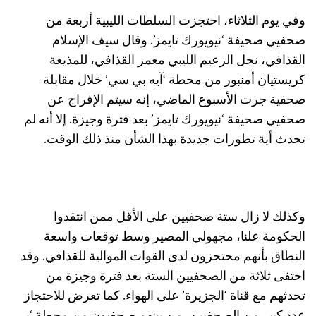
وفي يوم الثلاثاء، احتجزت السلطات الليبية أربعة من
صحفيي صحيفة ‘نيويورك تايمز’. وقال سيف الإسلام
القذافي، نجل الزعيم الليبي معمر القذافي، للمذيعة
كريستيان أمنبور من محطة ‘آيه بي سي’ خلال مقابلة
صحفية جرت الأسبوع الماضي، إنه سيتم الإفراج عن
صحفيي صحيفة ‘نيويورك تايمز’ بعد فترة وجيزة. إلا أنه لم
تحدث أية تطورات جديدة بهذا الشأن منذ ذلك الوقت.
وكذلك لا زال ستة صحفيين على الأقل ممن انتقدوا
الحكومة علنا، مجهولي المصير وسط توقعات واسعة
النطاق بأنهم محتجزون لدى القوات الموالية للقذافي. وقد
اختفى ثلاثة من الصحفيين الستة بعد فترة وجيزة من
تحدثهم مع قناة ‘الجزيرة’ على الهواء. كما تعرض للاحتجاز