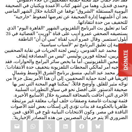
فقد أفاد جمال عيد للجنة حماية الصحفيين أن علاء الأسواني
وحمدي قنديل، وهما من أشهر كتاب الأعمدة ويكتبان في الصحيفة
اليومية المستقلة “الشروق” توقفا عن الكتابة خلال الشهر الماضي
بعد أن أعلمتهما إدارة الصحيفة عن تعرضها لضغوط “خارجية”
للتخفيف من حدة انتقاداتها.
كما تم تعليق بث البرنامج التلفزيوني الشهير “القاهرة اليوم” الذي
يستضيفه الصحفي عمرو أديب على قناة “أوربت” الفضائية في 25
أيلول/سبتمبر. وقال عمرو أديب لقناة “سي أن أن” الناطقة
بالعربية إن تعليق البرنامج تم “لأسباب سياسية”.
وقال محمد عبد القدوس، رئيس لجنة الحريات في نقابة الصحفيين
DONATE
المصريين، لمجلة فورين بوليسي “ليس من المصادفة إيقاف
البرنامجين التلفزيونيين. أما ما يخص سائر البرامج والحوارات، فقد
تم توجيه أمر لمالكي المحطات التلفزيونة بتخفيف حدة الانتقادات”.
وأشار محمد عبد الدايم، منسق برنامج الشرق الأوسط وشمال
إفريقيا في لجنة حماية الصحفيين، إلى أن هذا الأمر يمثل جزءاً من
توجّه مثير للقلق. وأوضح قائلاً، “يمكننا فهم المحنة التي تمر بها
صحيفة الدستور على أفضل نحو في سياق التطورات السلبية
الأخرى التي أحاقت بالصحافة المصرية خلال الأسابيع الأخيرة.
فثمة تهديدات غامضة وصفقات خلف أبواب مغلقة غير مرتبطة
ظاهريا بالحكومة قد بدأت تؤدي إلى إسكات بعض أشد الأصوات
الناقدة في مصر. وكون الانتخابات النيابية تلوح في الأفق، فمن
الضروري ألا يتم حرمان المصريين من هذه المصادر الإخبارية”.
Share
mail
WhatsApp
LinkedIn
X
Facebook
Bluesky
this: