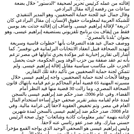
إقالته من عمله كرئيس تحرير لصحيفة “الدستور” خلال بضعة
ساعات من رفضه إزالة مقال البرادعي.
وقال جمال عيد للجنة حماية الصحفيين، وهو المدير التنفيذي
للشبكة العربية لمعلومات حقوق الإنسان، إن مقال البرادعي كان
“ذريعة” لإقالة إبراهيم عيسى. وأضاف إن إقالته حدثت بعد يومين
فقط من إيقاف بث برنامج تلفزيوني يستضيفه إبراهيم عيسى، وهو
بعنوان “بلدنا بالمصري”.
ووصف جمال عيد هذه التصرفات بأنها “خطوات قاسية وسريعة
لتهديد الصحافة قبيل انعقاد الانتخابات البرلمانية في نوفمبر”. كما
أشار إلى تقارير إخبارية غير مؤكدة يجري تداولها في مصر تزعم
بأنه تم عقد صفقة بين حزب الوفد وبين الحكومة، حيث يحصل
الحزب على مكاسب سياسية مقابل إقالة إبراهيم عيسى. ولم
تتمكن لجنة حماية الصحفيين من تأكيد دقة تلك التقارير.
ووفقاً لأبحاث لجنة حماية الصحفيين، واجه إبراهيم عيسى خلال
مسيرته المهنية 65 قضية أمام المحاكم بزعم قيامه بانتهاك قانون
الصحافة المصري، وما زالت 30 قضية منها قيد النظر أمام
القضاء. وفي عام 2006، صدر حكم ضد إبراهيم عيسى بالسجن
لمدة عام لقيامه بنشر تقرير صحفي حول إساءة استخدام المال
العام في مصر. وتم تخفيض العقوبة لاحقاً إلى غرامة مالية. وفي
عام 2008، صدر حكم ضد إبراهيم عيسى بالسجن لمدة شهرين
لإدانته بتهمة “نشر معلومات كاذبة وشائعات” حول صحة الرئيس
حسني مبارك. وقد صدر عفو رئاسي عنه لاحقاً.
وليس إبراهيم عيسى هو الصحفي الوحيد الذي يواجه القمع مؤخراً.