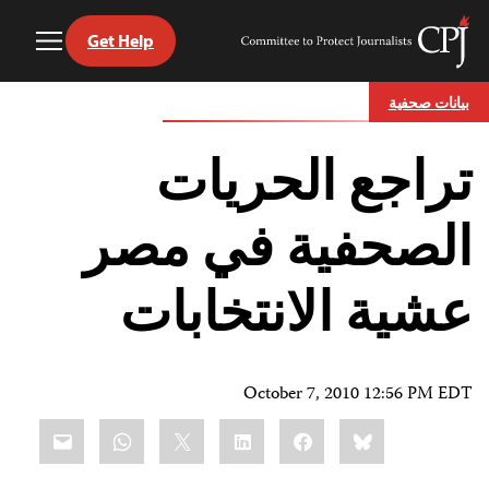
Get Help
Toggle
Committee
Menu
to
Ski
Protect
بيانات صحفية
t
Journalists
conten
تراجع الحريات
الصحفية في مصر
عشية الانتخابات
October 7, 2010 12:56 PM EDT
Share
mail
WhatsApp
LinkedIn
X
Facebook
Bluesky
this: