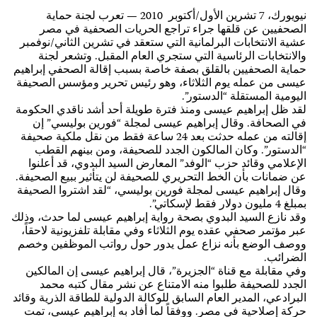
نيويورك، 7 تشرين الأول/أكتوبر 2010 — تعرب لجنة حماية
الصحفيين عن قلقها جراء تراجع الحريات الصحفية في مصر
عشية الانتخابات البرلمانية التي ستعقد في تشرين الثاني/نوفمبر
والانتخابات الرئاسية التي ستجري العام المقبل. وتشعر لجنة
حماية الصحفيين بالقلق بصفة خاصة بسبب إقالة الصحفي إبراهيم
عيسى من عمله يوم الثلاثاء، وهو رئيس تحرير ومؤسس الصحيفة
اليومية المستقلة “الدستور”.
لقد ظل إبراهيم عيسى ومنذ فترة طويلة أحد أشد ناقدي الحكومة
في الصحافة. وقال إبراهيم عيسى لمجلة “فورين بوليسي” إن
إقالته من عمله حدثت بعد 24 ساعة فقط من نقل ملكية صحيفة
“الدستور”. وكان المالكون الجدد للصحيفة، ومن بينهم القطب
الإعلامي وقائد حزب “الوفد” المعارض السيد البدوي، قد أعلنوا
عن ضمانات بأن الخط التحريري للصحيفة لن يتأثير ببيع الصحيفة.
وقال إبراهيم عيسى لمجلة فورين بوليسي، “لقد اشتروا الصحيفة
بمبلغ 4 مليون دولار فقط لإسكاتي”.
وقد نازع السيد البدوي بصحة رواية إبراهيم عيسى لما حدث، وذلك
عبر مؤتمر صحفي عقده يوم الثلاثاء وفي مقابلة تلفزيونية لاحقاً،
ووصف الوضع بأنه نزاع عمل يدور حول رواتب الموظفين وخصم
الضرائب.
وفي مقابلة مع قناة “الجزيرة”، قال إبراهيم عيسى إن المالكين
الجدد للصحيفة طلبوا منه الامتناع عن نشر مقال كتبه محمد
البرادعي، المدير العام السابق للوكالة الدولية للطاقة الذرية وقائد
حركة إصلاحية في مصر. ووفقاً لما أفاد به إبراهيم عيسى، تمت