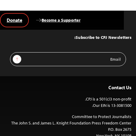
Donate
Become a Supporter
Back
to
Top
Subscribe to CPJ Newsletters:
Email
Sign Up
Address
Contact Us
CPJ is a 501(c)3 non-profit.
Our EIN is 13-3081500.
Committee to Protect Journalists
The John S. and James L. Knight Foundation Press Freedom Center
P.O. Box 2675
New York, NY 10108