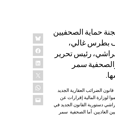
نة حماية الصحفيين
Share
Bluesky
this:
سف بطرس غالي،
Facebook
إبراشي، رئيس تحرير
LinkedIn
والصحفية سمر
X
ا.
WhatsApp
قانون الضرائب العقارية الجديد
Email
ا لوزارة المالية إقرارات عن
راشي دستورية القانون الجديد في
ين العاديين. أما الصحفية
سمر