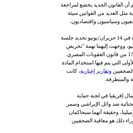
أن القانون الجديد يخضع لمراجعة
ية مثل العديد من القوانين سيئة
حفيون وسياسيون واقتصاديون.
، قررت محكمة استئناف في القاهرة في 14 حزيران/يونيو تحديد جلسة
مام المحكمة الجنائية في 18 تموز/يوليو، ووجهت إليهما تهمة “تحريض
تنفيذ القانون” وذلك بموجب المادة 177 من قانون العقوبات المصري.
ولى التي يتم فيها استخدام المادة
وتقارير إخبارية
، كانت
ة والمتطرفة.
ل إفريقيا في لجنة حماية
لجنائية ضد وائل الإبراشي وسمر
زميلينا، وحقيقة أنهما سيحاكمان
راء ذلك هو معاقبة الصحفيين