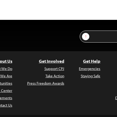
Sign Up
out Us
Get Involved
Get Help
t We Do
Support CPJ
Emergencies
 We Are
Take Action
Staying Safe
unities
Press Freedom Awards
s Center
atements
tact Us