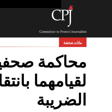
Ski
t
conten
Committee
to
Protect
Journalists
بيانات صحفية
محاكمة صحفيي
لقيامهما بانتق
الضريبة