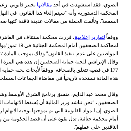
الضوي، فقد استشهدت في أحد
مقالاتها
بخبير قانوني
زعم 
المحكمة الدستورية وأنه “سيتم إلغاء هذا القانون
في النها
السمعة”. وتألفت الحملة من مقالات عديدة ناقدة كتبها ص
ووفقاً
لتقارير إعلامية
لمحاكمة الصحفيين أ
المواطنين على عدم
وقال الإبراشي للجنة حماية الصحفيين إن هذه هي المرة الأ
177 في قضية تتعلق بالصحافة. ووفقاً لأبحاث لجنة حماية الصحفيين
هذه المادة تستخدم تاريخياً في مقاضاة الجماعات المسلح
وقال محمد عبد الدايم، منسق برنامج الشرق الأوسط وشما
الصحفيين، “نحن نناشد وزير المالية أن يُسقط الاتهامات ا
الضوي. إن المواد القانونية التي تم بموجبها توجيه الاتهام ل
أمام محكمة جنائية، تدل بقوة على أن قصد الحكومة من و
الناقدين على عملهم”.