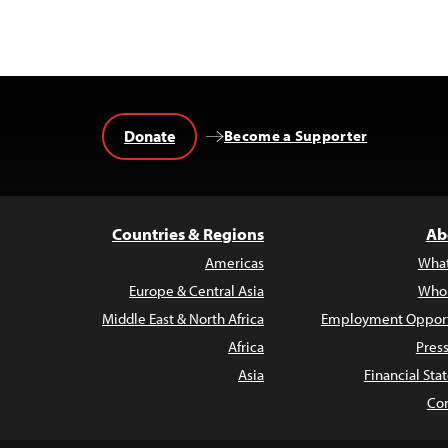
Donate
Become a Supporter
Countries & Regions
Ab
Americas
Wha
Europe & Central Asia
Who
Middle East & North Africa
Employment Opport
Africa
Pres
Asia
Financial St
Con