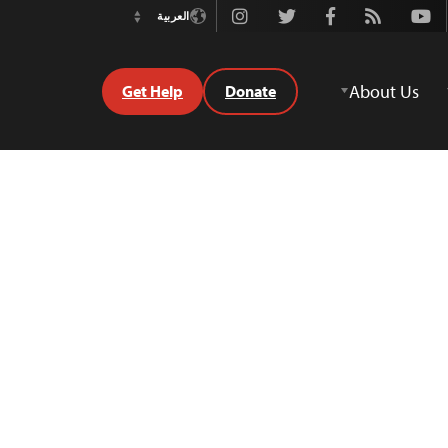
Instagram
Twitter
Facebook
Rss
Youtube
العربية
Switch
Language
About Us
Get Help
Donate