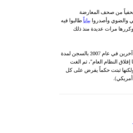
عقد اجتماع شارك فيه 18 محرراً صحفياً من صحف المعارضة
ي والضوي وأصدروا
بياناً
طالبوا فيه
س مبارك بالوفاء بالوعود التي أطلقها في عام 2004، وكررها مرات عديدة منذ ذلك
ضد الإبراشي وثلاثة محررين صحفيين آخرين في عام 2007 بالسجن لمدة
إقلاق النظام العام”، ثم الغت
كنها ثبتت حكماً يفرض على كل