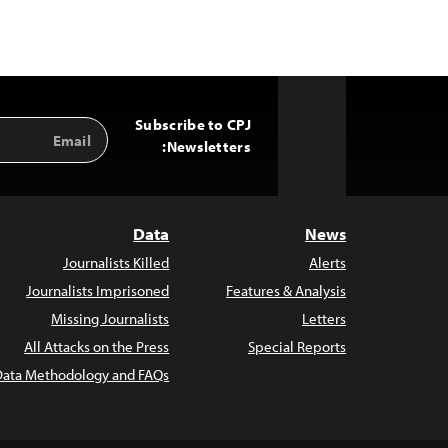
Subscribe to CPJ
Email
Back
Address
Newsletters:
to
Top
Data
News
Journalists Killed
Alerts
Journalists Imprisoned
Features & Analysis
Missing Journalists
Letters
All Attacks on the Press
Special Reports
Data Methodology and FAQs