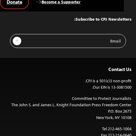
Donate
Become a Supporter
Back
to
Top
Subscribe to CPJ Newsletters:
Email
Sign Up
Address
Contact Us
CPJ is a 501(c)3 non-profit.
Our EIN is 13-3081500.
Committee to Protect Journalists
The John S. and James L. Knight Foundation Press Freedom Center
P.O. Box 2675
New York, NY 10108
Tel 212-465-1004
Fax 212-214-0640