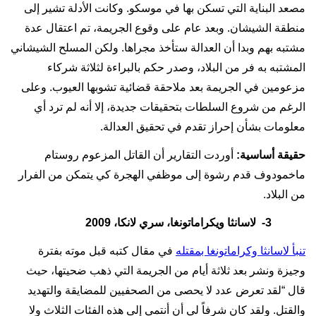
مصعد البناية التي تسكن بها في موسكو. وكانت الأدلة تشير إلى
منطقة الشيشان. وبعد عام على وقوع الجريمة، تم اعتقال عدة
مشتبه بهم وبدا أن العدالة ستأخذ مجراها. ولكن المسلح الشيشاني
المشتبه به فر من البلاد، وصدر حكم بالبراءة لثلاثة شركاء
مزعومين في الجريمة بعد ملاحقة قضائية تشوبها العيوب. وعلى
الرغم من شروع السلطات بتحقيقات جديدة، إلا أنه لم ترد أي
معلومات بشأن إحراز تقدم في تحقيق العدالة.
حقيقة أساسية:
أوردت التقارير أن القاتل المزعوم روستام
ماخمودوف قدم رشوة إلى موظفي الهجرة كي يتمكن من الفرار
من البلاد.
3-
لاسانثا ويكراماتونغا، سري لانكا، 2009
تنبأ لاسانثا وكراماتونغا بمقتله
في مقال كتبه قبل موته بفترة
وجيزة ونشر بعد ثلاثة أيام من الجريمة التي ذهب ضحيتها، حيث
قال “لقد تعرض عدد لا يحصى من الصحفيين للمضايقة والتهديد
والقتل.
ولقد كان شرفاً لي أن أنتمي إلى هذه الفئات الثلاث ولا