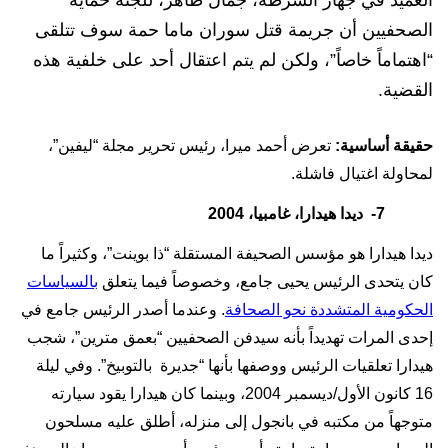
العميد في جهاز الشرطة، جمال طاهر، للجنة حماية
الصحفيين أن جريمة قتل سوران ماما حمة سوف تتلقى
“اهتماماً خاصاً”، ولكن لم يتم اعتقال أحد على خلفية هذه
القضية.
حقيقة أساسية:
تعرض أحمد ميرا، رئيس تحرير مجلة “ليفين”،
لمحاولة اغتيال فاشلة.
7-
ديدا هيدارا، غامبيا، 2004
ديدا هيدارا هو مؤسس الصحيفة المستقلة “ذا بوينت”، وكثيراً ما
كان يتحدى الرئيس يحيى جامع، وخصوصاً فيما يتعلق
بالسياسات
الحكومية المتشددة نحو الصحافة
. وعندما أصدر الرئيس جامع في
إحدى المرات تهديداً بأنه سيدفن الصحفيين “بعمق مترين”، شجب
هيدارا تعلقيات الرئيس ووصفها بأنها “جديرة
بالتوبيخ”. وفي ليلة
16 كانون الأول/ديسمبر 2004، وبينما كان هيدارا يقود سيارته
متوجهاً من مكتبه في بانجول إلى منزله، أطلق عليه مسلحون