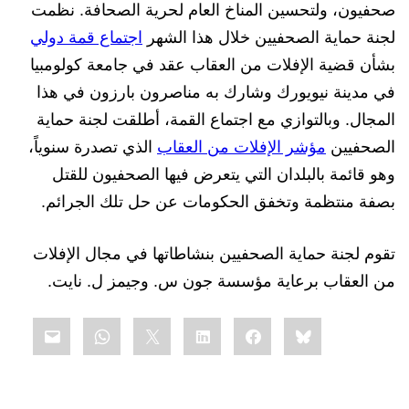
صحفيون، ولتحسين المناخ العام لحرية الصحافة. نظمت
لجنة حماية الصحفيين خلال هذا الشهر
اجتماع قمة دولي
بشأن قضية الإفلات من العقاب عقد في جامعة كولومبيا
في مدينة نيويورك وشارك به مناصرون بارزون في هذا
المجال. وبالتوازي مع اجتماع القمة، أطلقت لجنة حماية
الصحفيين
مؤشر الإفلات من العقاب
الذي تصدرة سنوياً،
وهو قائمة بالبلدان التي يتعرض فيها الصحفيون للقتل
بصفة منتظمة وتخفق الحكومات عن حل تلك الجرائم.
تقوم لجنة حماية الصحفيين بنشاطاتها في مجال الإفلات
من العقاب برعاية مؤسسة جون س. وجيمز ل. نايت.
Share
mail
WhatsApp
LinkedIn
X
Facebook
Bluesky
this: