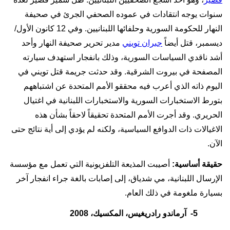
سنوات يوجه انتقادات في عموده الصحفي الجرئ في صحيفة
النهار للحكومة السورية وحلفائها اللبنانيين. وفي 12 كانون الأول/
ديسمبر، قتل أيضاً
جبران تويني
مدير تحرير صحيفة النهار وأحد
أشد ناقدي السياسات السورية، وذلك بانفجار استهدف سيارته
المصفحة في بيروت الشرقية. وقد حدثت جريمة قتل تويني في
اليوم ذاته الذي أعرب فيه محققو الأمم المتحدة عن اشتباههم
بتورط الاستخبارات السورية والاستخبارات اللبنانية في اغتيال
الحريري. وقد أجرت الأمم المتحدة تحقيقاً لاحقاً بشأن هذه
الاغيالات ذات الدوافع السياسية، ولكنه لم يؤدي إلى أية نتائج حتى
الآن.
حقيقة أساسية:
أصيبت المذيعة التلفزيونية التي تعمل مع مؤسسة
الإرسال اللبنانية، مي شدياق، إلى إصابات بالغة جراء انفجار آخر
بسيارة ملغومة في ذلك العام.
5-
آرماندو رادريغيس، المكسيك، 2008