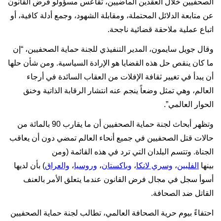
الصحفيين خلال العقدين الماضيين، تقاعس مسؤولو فرض القانون
عن متابعة الدلائل المحتملة، ومقابلة الشهود، وجمع أدلة كافية، أو
اتباع عملية ملاحقة قضائية ناجحة.
وقال جويل سايمون، المدير التنفيذي للجنة حماية الصحفيين، “إن
ما كان ينقص حل هذه القضايا هو الإرادة السياسية. ومن شأن حلها
أن يبدأ في تغيير ثقافة الإفلات من العقاب السائدة في أرجاء
العالم، وهي تمثل وضعاً ينجم عنه انتشار الرقابة الذاتية وخنق
الحوار العالمي”.
وتظهر أبحاث لجنة حماية الصحفيين أن ما يقارب 90 بالمائة من
حالات قتل الصحفيين في جميع أنحاء العالم تمضي دون أن يعاقب
الجناة. وتتسم البلدان التي ترد في هذه القائمة (ومن
بينها
الفلبين
،
وسري لانكا
،
وباكستان
،
وروسيا
،
والعراق
) بأن لديها
أسوأ سجل في مجال فرض القانون عندما يتعلق الأمر بالعنف
القاتل ضد الصحافة.
احتفاءً بيوم حرية الصحافة العالمي، تطالب لجنة حماية الصحفيين