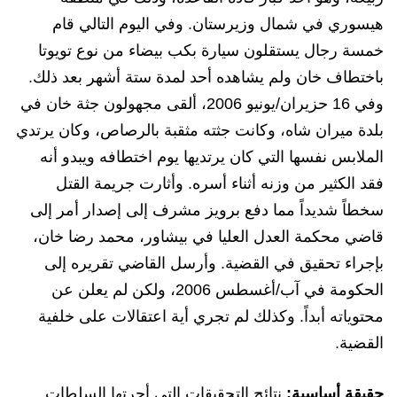
هيسوري في شمال وزيرستان. وفي اليوم التالي قام
خمسة رجال يستقلون سيارة بكب بيضاء من نوع تويوتا
باختطاف خان ولم يشاهده أحد لمدة ستة أشهر بعد ذلك.
وفي 16 حزيران/يونيو 2006، ألقى مجهولون جثة خان في
بلدة ميران شاه، وكانت جثته مثقبة بالرصاص، وكان يرتدي
الملابس نفسها التي كان يرتديها يوم اختطافه ويبدو أنه
فقد الكثير من وزنه أثناء أسره. وأثارت جريمة القتل
سخطاً شديداً مما دفع برويز مشرف إلى إصدار أمر إلى
قاضي محكمة العدل العليا في بيشاور، محمد رضا خان،
بإجراء تحقيق في القضية. وأرسل القاضي تقريره إلى
الحكومة في آب/أغسطس 2006، ولكن لم يعلن عن
محتوياته أبداً. وكذلك لم تجري أية اعتقالات على خلفية
القضية.
حقيقة أساسية:
نتائج التحقيقات التي أجرتها السلطات