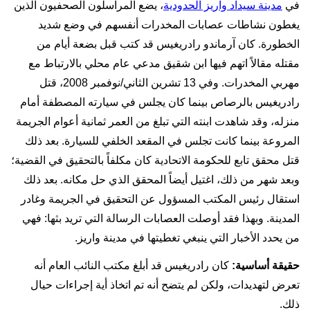
في
مدينة سيداد واريز الحدودية
، يضع المراسلون الصحفيون الذين
يغطون نشاطات عصابات المخدرات أنفسهم في وضع شديد
الخطورة. كان آرماندو رادريغيس قد كتب قبل بضعة أيام من
مقتله مقالاً اتهم فيها ابن شقيق مدعي عام محلي بالارتباط مع
مهربي المخدرات. وفي 13 تشرين الثاني/نوفمبر 2008، قتل
رادريغيس بالرصاص بينما كان يجلس في سيارته المصطفة أمام
منزله، وقد شاهدت ابنته التي تبلغ من العمر ثمانية أعوام الجريمة
المروعة بينما كانت تجلس في المقعد الخلفي للسيارة. بعد ذلك
قتل محقق تابع للحكومة الاتحادية كان مكلفاً بالتحقيق في القضية؛
وبعد شهر من ذلك، اغتيل أيضاً المحقق الذي حل مكانه. بعد ذلك
استقال رئيس المكتب المسؤول عن التحقيق في الجريمة وغادر
المدينة. وبهذا فقد أوصلت العصابات الرسالة التي تريد بثها: فهي
من يحدد الأخبار التي ينبغي تغطيتها في مدينة واريز.
حقيقة أساسية:
كان رادريغيس قد أبلغ مكتب النائب العام أنه
تعرض لتهديدات، ولكن لم يتضح أنه تم اتخاذ أية إجراءات حيال
ذلك.