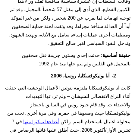
وقالت السلطات إن عشيرة سياسية منافسة تقف وراء هذا
الكمين الفظيع، الذي أدى إلى مقتل 57 شخصاً بالمجمل. وقد تم
توجيه اتهامات لما يقرب عن 200 شخص، ولكن من غير المؤكد
أبداً أن العدالة ستأخذ مجراها. وقد وثقت لجنة حماية الصحفيين
ومنظمات أخرى عمليات إساءة تعامل مع الأدلة، وتهديد الشهود،
وتدخل النفوذ السياسي لغير صالح التحقيق.
حقيقة أساسية:
حدثت إحدى وستون جريمة قتل صحفيين
بالمجمل في الفلبين ولم يتم حلها منذ عام 1992.
2-
آنا بوليكوفسكايا، روسيا، 2006
كانت آنا بوليكوفسكايا ملتزمة بتوثيق الأعمال الوحشية التي حدثت
أثناء النزاع الانفصالي للشيشان – ولم تردعها التهديدات
والاعتداءات. وقد قام جنود روس في السابق باحتجاز
بوليكوفسكايا حيث وضعوها في حفره. وفي مرة أخرى، نجت من
محاولة اغتيال باستخدام السم. ولكن
أعداءها تمكنوا منها
في 7
تشرين الأول/أكتوبر 2006، حيث أطلق عليها قاتلها الرصاص في