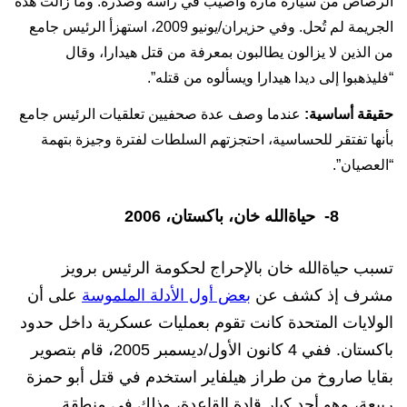
الرصاص من سيارة مارة وأصيب في رأسه وصدره. وما زالت هذه
الجريمة لم تُحل. وفي حزيران/يونيو 2009، استهزأ الرئيس جامع
من الذين لا يزالون يطالبون بمعرفة من قتل هيدارا، وقال
“فليذهبوا إلى ديدا هيدارا ويسألوه من قتله”.
حقيقة أساسية:
عندما وصف عدة صحفيين تعلقيات الرئيس جامع
بأنها تفتقر للحساسية، احتجزتهم السلطات لفترة وجيزة بتهمة
“العصيان”.
8-
حياةالله خان، باكستان، 2006
تسبب حياةالله خان بالإحراج لحكومة الرئيس برويز
مشرف إذ كشف عن
بعض أول الأدلة الملموسة
على أن
الولايات المتحدة كانت تقوم بعمليات عسكرية داخل حدود
باكستان. ففي 4 كانون الأول/ديسمبر 2005، قام بتصوير
بقايا صاروخ من طراز هيلفاير استخدم في قتل أبو حمزة
ربيعة، وهو أحد كبار قادة القاعدة، وذلك في منطقة