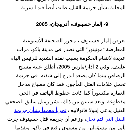
المحلية بشأن جريمة القتل، ظلت أيضاً قيد السرية.
9- إلمار حسينوف، أذربيجان، 2005
تعرض إلمار
حسينوف ، محرر الصحيفة الأسبوعية
المعارضة “مونيتور” التي تصدر في مدينة باكو، مرات
عديدة لانتقام الحكومة بسبب نقده الشديد للرئيس الهام
علييف. وفي 2 آذار/مارس 2005، أطلق عليه مسلح
الرصاص بينما كان يصعد الدرج إلى شقته، في جريمة
تحمل علامات القتل المأجور. فقد كان مصباح مدخل
العمارة مكسوراً كما كانت خطوط الهاتف في الحي
مقطوعة. وبعد سنتين من ذلك، نشر زميل سابق للصحفي
القتيل يدعى إينولا فاتولاييف
تحرياً معمقاً بشأن جريمة
القتل التي لتم تحل
، وزعم أن جريمة قتل حسينوف جرت
بأمر من مسؤولين من مستوى رفيع في باكو، ونفذتها