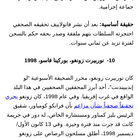
جماعة إجرامية.
حقيقة أساسية:
بعد أن نشر فاتولاييف تحقيقه الصحفي
احتجزته السلطات بتهم ملفقة وصدر بحقه حكم بالسجن
لفترة تزيد عن ثماني سنوات.
10-
نوربيرت زونغو، بوركينا فاسو، 1998
كان نوربيرت زونغو، محرر الصحيفة الأسبوعية “لو
إنديبيندنت”، أحد أبرز المحققين الصحفيين في هذا البلد
الواقع في غرب إفريقيا. وفي عام 1998، كان زونغو
يجري
تحقيقاً صحفياً بشأن مزاعم
بأن فرانكو كومباور، شقيق
الرئيس بليز كمباور ومستشاره الخاص، له دور في جريمة
كانت قد جرت منذ فترة وجيزة. وفي 13 كانون الأول/
ديسمبر 1998، أطلق مسلحون الرصاص على زونغو