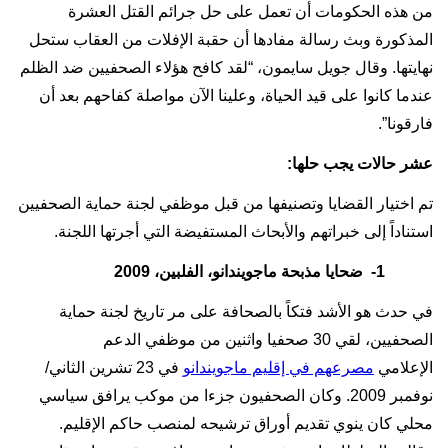
من هذه الحكومات أن تعمل على حل جرائم القتل العشرة
المذكورة وبث رسالة مفادها أن حقبة الإفلات من العقاب ستحل
نهايتها. وقال جويل سايمون، “لقد كافح هؤلاء الصحفيين ضد الظلم
عندما كانوا على قيد الحياة، وعلينا الآن مواصلة كفاحهم بعد أن
فارقونا”.
عشر حالات يجب حلها:
تم اختيار القضايا وتصنيفها من قبل موظفي لجنة حماية الصحفيين
استناداً إلى خبراتهم والأبحاث المستفيضة التي أجرتها اللجنة.
1-
ضحايا مذبحة ماجويندانو، الفلبين، 2009
في حدث هو الأشد فتكاً بالصحافة على مر تاريخ لجنة حماية
الصحفيين، لقي 30 صحفيا واثنين من موظفي الدعم
الإعلامي
مصرعهم في إقليم ماجويندانو
في 23 تشرين الثاني/
نوفمبر 2009. وكان الصحفيون جزءا من موكب يرافق سياسي
محلي كان ينوي تقديم أوراق ترشيحه لمنصب حاكم الإقليم.