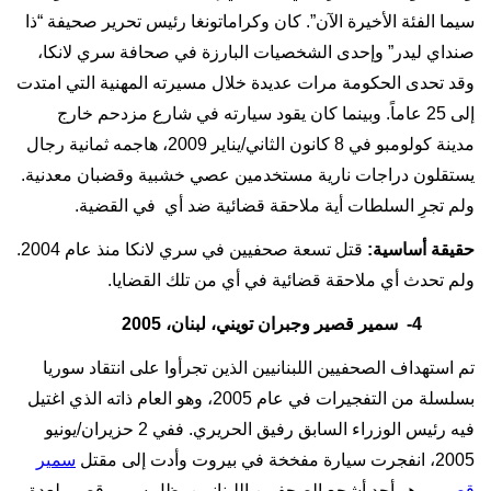
سيما الفئة الأخيرة الآن”. كان وكراماتونغا رئيس تحرير صحيفة “ذا
صنداي ليدر” وإحدى الشخصيات البارزة في صحافة سري لانكا،
وقد تحدى الحكومة مرات عديدة خلال مسيرته المهنية التي امتدت
إلى 25 عاماً. وبينما كان يقود سيارته في شارع مزدحم خارج
مدينة كولومبو في 8 كانون الثاني/يناير 2009، هاجمه ثمانية رجال
يستقلون دراجات نارية مستخدمين عصي خشبية وقضبان معدنية.
ولم تجرِ السلطات أية ملاحقة قضائية ضد أي
في القضية.
حقيقة أساسية:
قتل تسعة صحفيين في سري لانكا منذ عام 2004.
ولم تحدث أي ملاحقة قضائية في أي من تلك القضايا.
4-
سمير قصير وجبران تويني، لبنان، 2005
تم استهداف الصحفيين اللبنانيين الذين تجرأوا على انتقاد سوريا
بسلسلة من التفجيرات في عام 2005، وهو العام ذاته الذي اغتيل
فيه رئيس الوزراء السابق رفيق الحريري. ففي 2 حزيران/يونيو
2005، انفجرت سيارة مفخخة في بيروت وأدت إلى مقتل
سمير
قصير
، وهو أحد أشجع الصحفيين اللبنانيين. ظل سمير قصير لعدة