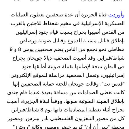
وأوردت
قناة الجزيرة أن عدة صحفيين يغطون العمليات
العسكرية الإسرائيلية في مخيم شعفاط للاجئين بالقرب
من القدس أصيبوا بجراح بسبب قيام جنود إسرائيليين
بإطلاق قنابل مسيلة للدموع وقنابل صوتية ورصاص
مطاطي نحو تجمع من الناس يضم صحفيين يومي 8 و 9
شباط/فبراير. وقد أصيبت الصحفية ديالا جويحان بجراح
في البطن نتيجة لإصابتها بقنبلة صوتية أطلقها جنود
إسرائيليون، وتعمل الصحفية مراسلة للموقع الإلكتروني
“قدس نت”. وقالت جويحان للجنة حماية الصحفيين إنها
كانت تغطي الصدامات من مسافة بعيدة عندما قام جندي
بإطلاق القنبلة الصوتية صوبها. ووفقاً لقناة الجزيرة، أصيب
بجراح أثناء تغطية المصادمات ذاتها يوم 8 شباط/فبراير،
كل من مصور التلفزيون الفلسطيني نادر بيبرس، ومصور
محطة “سي أن أن” كريم خضر ومصور وكالة “رويترز”