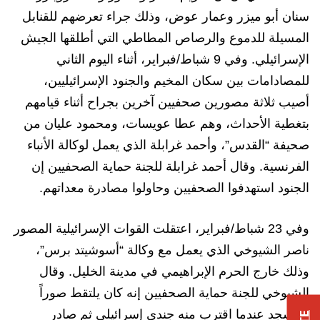
سنان أبو ميزر وعمار عوض، وذلك جراء تعرضهم للقنابل
المسيلة للدموع والرصاص المطاطي التي أطلقها الجيش
الإسرائيلي. وفي 9 شباط/فبراير، أثناء اليوم الثاني
للمصادامات بين سكان المخيم والجنود الإسرائيليين،
أصيب ثلاثة مصورين صحفيين آخرين بجراح أثناء قيامهم
بتغطية الأحداث، وهم عطا عويسات، ومحمود عليان من
صحيفة “القدس”، وأحمد غرابلة الذي يعمل لوكالة الأنباء
الفرنسية. وقال أحمد غرابلة للجنة حماية الصحفيين إن
الجنود استهدفوا الصحفيين وحاولوا مصادرة معداتهم.
وفي 23 شباط/فبراير، اعتقلت القوات الإسرائيلية المصور
ناصر الشيوخي الذي يعمل مع وكالة “أسوشيتد برس”،
وذلك خارج الحرم الإبراهيمي في مدينة الخليل. وقال
الشيوخي للجنة حماية الصحفيين إنه كان يلتقط صوراً
للمسجد عندما اقترب منه جندي إسرائيلي ثم صادر