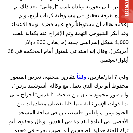
DONATE
الكاميرا التي بحوزته وناداه باسم “إرهابي”. بعد ذلك تم
اقتياده لغرفة تحقيق في مستوطنة كريات أربع، وتم
إعلامه هناك أن مستوطناً رفع عليه قضية بتهمة الاعتداء.
وقد أنكر الشيوخي التهمة وتم الإفراج عنه بكفالة بلغت
1,000 شيكل إسرائيلي جديد (ما يعادل 266 دولار
أمريكي). وقال إنه استدعي للمثول أمام المحكمة في 28
أيلول/سبتمبر.
وفي 7 آذار/مارس،
وفقاً
لتقارير صحفية، تعرض المصور
محفوظ أبو ترك الذي يعمل مع وكالة “أسوشيتد برس”،
والمصور محمود عليان من صحيفة “القدس” لجراح على
يد القوات الإسرائيلية بينما كانا يغطيان مصادمات بين
الجنود وبين مواطنين فلسطينيين في ساحة المسجد
الأقصى في البلدة القديمة في القدس. وقال محفوظ أبو
ترك للجنة حماية الصحفيين أنه إصيب بجرح في فخذه