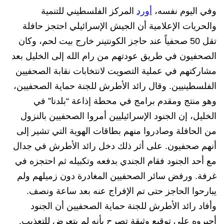
وفي اليوم نفسه،
أورد
المركز الفلسطيني للتنمية
والحريات الإعلامية أن الجيش الإسرائيلي احتجز حافلة
تقل 50 صحفياً عند حاجز الكونتينر خارج بيت لحم، وكان
الصحفيون في طريق عودتهم من رام الله إلى الخليل بعد
مشاركتهم في عملية التصويت لانتخابات نقابة الصحفيين
الفلسطينيين. وقال رائد الأطرش للجنة حماية الصحفيين،
وهو منتج ومقدم برامج في محطة إذاعة “بلدنا” في
الخليل، إن الجنود الإسرائيليين أمروا الصحفيين بالنزول
من الحافلة وصادروا منهم بطاقات الهوية التي تشير إلى
أنهم صحفيون. على أثر ذلك دخل رائد الأطرش في جدال
مع أحد الجنود فقام الجندي بدفعه وتكبيله ثم احتجزه في
غرفة. ورفض سائر الصحفيين المغادرة دون زميلهم ولم
يبارحوا الحاجز حتى تم الإفراج عنه بعد ساعة ونصف.
وأفاد رائد الأطرش للجنة حماية الصحفيين أن الجنود
أجبروه على توقيع وثيقة تصرح بأنه لم يتعرض للتعذيب.