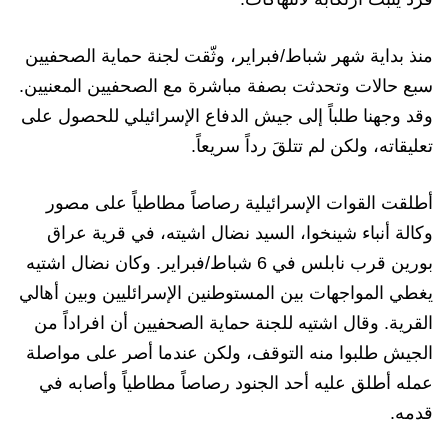
منذ بداية شهر شباط/فبراير، وثّقت لجنة حماية الصحفيين
سبع حالات وتحدثت بصفة مباشرة مع الصحفيين المعنيين.
وقد وجهنا طلباً إلى جيش الدفاع الإسرائيلي للحصول على
تعليقاته، ولكن لم تتلقَ رداً سريعاً.
أطلقت القوات الإسرائيلية رصاصاً مطاطياً على مصور
وكالة أنباء شينخوا، السيد نضال اشيته، في قرية عراق
بورين قرب نابلس في 6 شباط/فبراير. وكان نضال اشتيه
يغطي المواجهات بين المستوطنين الإسرائليين وبين أهالي
القرية. وقال اشتيه للجنة حماية الصحفيين أن افراداً من
الجيش طلبوا منه التوقف، ولكن عندما أصر على مواصلة
عمله أطلق عليه أحد الجنود رصاصاً مطاطياً وأصابه في
قدمه.