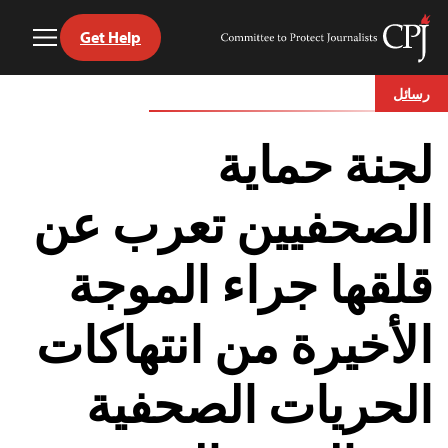
Get Help
Toggle
Committee
Menu
to
Ski
Protect
رسائل
t
Journalists
conten
لجنة حماية
الصحفيين تعرب عن
قلقها جراء الموجة
الأخيرة من انتهاكات
الحريات الصحفية