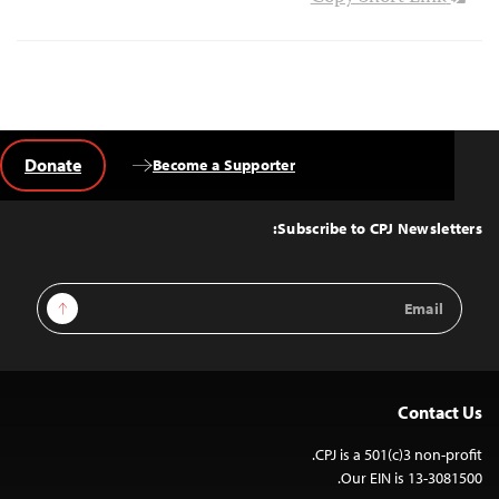
Donate
Become a Supporter
Back
to
Top
Subscribe to CPJ Newsletters:
Email
Sign Up
Address
Contact Us
CPJ is a 501(c)3 non-profit.
Our EIN is 13-3081500.