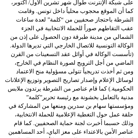
على شبكة الإنترنت طوال شهر تشرين الأول/ أكتوبر،
كما أن الموقع محجوب محلياً داخل تونس. وقامت
الشرطة باحتجاز صحفيين من “كلمة” لعدة ساعات
عقب التقاطهم صوراً للحملة الانتخابية في الجزء
الشمالي من مدينة طبرقة دون الحصول على إذن من
الوكالة التونسية للاتصال الخارجي التي تديرها الدولة.
(تأسست الوكالة في أوائل عقد التسعينات من القرن
الماضي من أجل الترويج لصورة النظام في الخارج،
ومن ثم أخذت تدريجياً تتولى مسؤولية منح الاعتماد
لوسائل الإعلام وإصدار تصاريح التصوير وتوزيع الإعلانات
الحكومية.) كما قام عناصر من الشرطة يرتدون ملابس
مدنية بالتعامل بخشونة مع رئيسة تحرير”كلمة”
ومؤسستها سهام بن سدرين ومنعها من المشاركة في
حلقة عمل حول التغطية الإعلامية للحملة الانتخابية،
وذلك حسبما أخبرت لجنة حماية الصحفيين. كما قام
عناصر الأمن بالاعتداء على معز الباي، أحد المساهمين