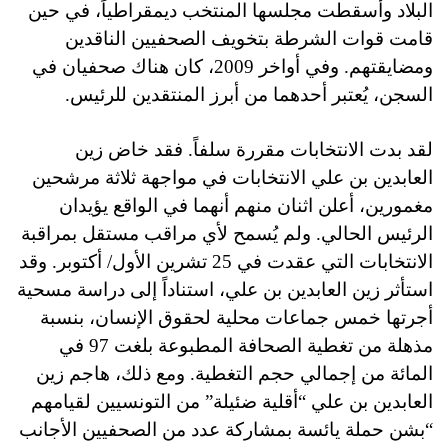
البلاد وأسقطت مجلسها المنتخب ديمقراطياً، في حين
قامت قوات الشرطة بتخويف الصحفيين الناقدين
ومضايقتهم. وفي أواخر 2009، كان هناك صحفيان في
السجن، يُعتبر أحدهما من أبرز المنتقدين للرئيس.
لقد بدت الانتخابات مقررة سلفاً. فقد خاض زين
العابدين بن علي الانتخابات في مواجهة ثلاثة مرشحين
مغمورين، أعلن اثنان منهم أنهما في الواقع يؤيدان
الرئيس الحالي. ولم يُسمح لأي مراقب مستقل بمراقبة
الانتخابات التي عقدت في 25 تشرين الأول/ أكتوبر. وقد
استأثر زين العابدين بن علي، استناداً إلى دراسة مسحية
أجرتها خمس جماعات محلية لحقوق الإنسان، بنسبة
مذهلة من تغطية الصحافة المطبوعة بلغت 97 في
المائة من إجمالي حجم التغطية. ومع ذلك، هاجم زين
العابدين بن علي “أقلية ضئيلة” من التونسيين لقيامهم
“بشن حملة يائسة بمشاركة عدد من الصحفيين الأجانب