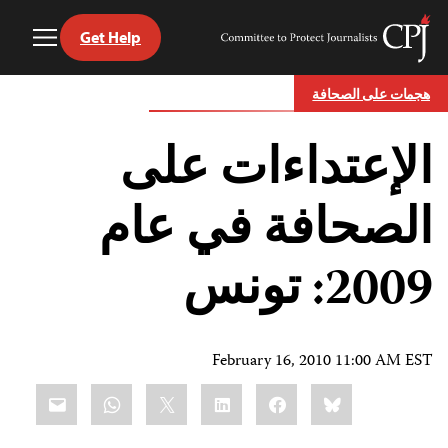
Get Help
Toggle
Committee
Menu
to
Ski
Protect
هجمات على الصحافة
t
Journalists
conten
الإعتداءات على
الصحافة في عام
2009: تونس
February 16, 2010 11:00 AM EST
Share
mail
WhatsApp
LinkedIn
X
Facebook
Bluesky
this: