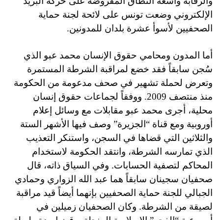
والرقابة واسعة النطاق المفروضة على حركة البريد
الإلكتروني وضعت تونس على لائحة لجنة حماية
الصحفيين لأسوأ عشرة بلدان للمدونين.
أما المدون ومحامي حقوق الإنسان محمد عبو الذي
سُجن سابقاً فقد خضع لمراقبة الشرطة المستمرة
وتعرض لحملة تشهير في صحف مدعومة من الحكومة
منذ منتصف 2009. ووفقاً لجماعات حقوق إنسان
محلية، أجرى محمد عبو مقابلات مع وسائل إعلام
أوروبية ومع قناة “الجزيرة” وصف فيها الأشهر الستة
والثلاثين التي قضاها في السجن، واستنكر التعذيب
الذي تمارسه الشرطة، وانتقد الحكومة لاستخدام
المحاكم لتصفية الحسابات. وفي السياق ذاته، قال
صحفيان سجينان سابقاً هما عبد الله الزواري وحمادي
الجبالي للجنة حماية الصحفيين بإنهما أيضاً قيد مراقبة
لصيقة من الشرطة. وكان الصحفيان زميلين في