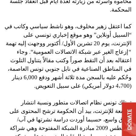
محاموه وأسرته من زيارته لعدة أيام قبل انعقاد جلسة
المحكمة.
كما اعتقل زهير مخلوف، وهو ناشط سياسي وكاتب في
“السبيل أونلاين” وهو موقع إخباري تونسي على
الإنترنت، يوم 20 تشرين الأول/ أكتوبر ووجهت إليه تهمة
“
إزعاج
الغير عبر شبكة الاتصالات العمومية
“. وجاء
اعتقاله بعد أن التقط صوراً وكتب مقالاً يتناول التلوث
في المناطق الصناعية في نابل جنوبي تونس العاصمة،
وحُكم عليه بالسجن مدة ثلاثة أشهر ودفع 6,000 دينار
(4،700 دولار أمريكي) على سبيل التعويض.
تمتلك تونس نظام اتصالات متطور ونسبة انتشار
مرتفعة للإنترنت، بيد أن الحكومة ترشح المحتوى على
DONATE
نطاق واسع، حسبما أوردت دراسة نشرتها في آب/
أغسطس 2009 مبادرة الشبكة المفتوحة وهي شراكة