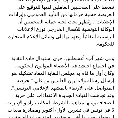
تضغط على الصحفيين العاملين لديها للتوقيع على
العريضة خشية حرمانها من التأييد العموميي وإيرادات
الإعلانات”. ويُظهر بحث لجنة حماية الصحفيين أن
الوكالة
التونسية للاتصال الخارجي توزع الإعلانات
الرسمية انتقائياً وتعهد بها إلى وسائل الإعلام المنحازة
للحكومة.
وفي شهر آب/ أغسطس، جرى استبدال قادة النقابة
في اجتماع احتشد فيه الأعضاء الموالون للحكومة.
وكان أول ما قام به مجلس النقابة المعاد تشكيله هو
إرسال رسالة ولاء لزين العابدين بن علي “لحرصه
المتواصل على الارتقاء بالمشهد الإعلامي التونسي”.
وقد تجاهلت القيادة الجديدة الاعتداءات على حرية
الصحافة ومنها مداهمة الشرطة لمكاتب راديو الإنترنت
6 في تونس في تشرين الأول/ أكتوبر ومصادرة معدات
المحطة، حسبما أخبر صحفيون لجنة حماية الصحفيين.