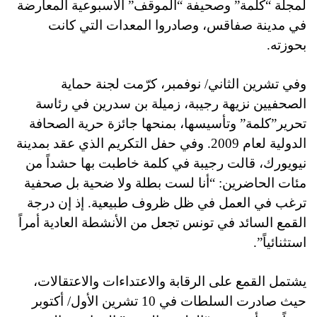
لمجلة “كلمة” وصحيفة “الموقف” الأسبوعية المعارضة
في مدينة صفاقس، وصادروا المعدات التي كانت
بحوزته.
وفي تشرين الثاني/ نوفمبر، كرّمت لجنة حماية
الصحفيين نزيهة رجيبة، زميلة بن سدرين في رئاسة
تحرير”كلمة” وتأسيسها، بمنحها جائزة حرية الصحافة
الدولية لعام 2009. وفي حفل التكريم الذي عقد بمدينة
نيويورك، قالت رجيبة في كلمة خاطبت بها حشداً من
مئات الحاضرين: “أنا لست بطلة ولا ضحية بل صحفية
ترغب في العمل في ظل ظروف طبيعية. إذ إن درجة
القمع السائد في تونس تجعل من الأنشطة العادية أمراً
استثنائياً”.
يشتمل القمع على الرقابة والاعتداءات والاعتقالات،
حيث صادرت السلطات في 10 تشرين الأول/ أكتوبر