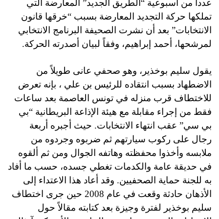
عدداً من أسبوعية “الطريق الجديد” المعارضة التي
تملكها حركة التجديد المعارضة بسبب “خرقها قانون
الانتخابات” بعد أن نشرت الصحيفة البرنامج الانتخابي
لمرشحها، أحمد إبراهيم، وفقاً لبيان أصدرته الحركة.
يقول سليم بوخذير، وهو صحفي عانى طويلاً من
الاضطهاد بسبب انتقاده للرئيس بن علي ، بإنه تعرض
للاختطاف قرب منزله في تونس العاصمة بعد ساعات
فقط من إجراء مقابلة مع هيئة الإذاعة البريطانية “بي
بي سي” عقب انتهاء الانتخابات. حيث أجبره أربعة
رجال على ركوب سيارتهم ثم ضربوه وجردوه من
ملابسه وأخذوا محفظته وهاتفه الجوال ومن ثم ألقوه
في حديقة عامة والكدمات تغطي جسده، حسب ما أفاد
به للجنة حماية الصحفيين.
وقد أعاد هذا الاعتداء إلى
الأذهان حادثة وقعت في عام 2008 حين جرى اختطاف
سليم بوخذير لفترة وجيزة بعد كتابته مقالاً حول