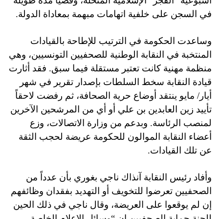
أسبوعية “الفجر” الإسلامية المنحلة، وقضيا مدة طويلة
في السجن على خلفية اتهامات مبهمة بمعاداة الدولة.
وساعدت الحكومة في الترتيب للإطاحة بالقيادات
المنتخبة في النقابة الوطنية للصحفيين التونسيين، وهي
منظمة مهنية كانت تعتبر مستقلة فيما سبق.
فقد أثارت
قيادة النقابة سخط السلطات بإصدار تقرير في شهر
أيار/ مايو ينتقد أوضاع حرية الصحافة، ثم رفضت لاحقاً
تأييد زين العابدين بن علي أو أي من المرشحين الآخرين
لمنصب الرئاسة. وبدعم من وزارة الاتصالات، وزع
أعضاء النقابة الموالون للحكومة عريضة لحجب الثقة
عن تلك القيادات.
وأفاد رئيس النقابة آنذاك ناجي بغوري بأن عدداً من
الصحفيين تعرضوا للتخويف أو التهديد بفقدان وظائفهم
إن لم يوقعوا على العريضة، وقال ناجي في ذلك الحين
للجنة حماية الصحفيين إن “وسائل الإعلام الخاصة