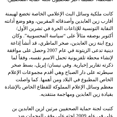
كانت ملكية وسائل البث الإعلامي الخاصة تخضع لهيمنة
أقارب زين العابدين وأصدقائه المقربين، وهو وضع أدانته
النقابة التونسية للإذاعات الحرة في تشرين الأول/
أكتوبر بوصفه مثالاً على “سياسة المحسوبية”. وكان
زوج ابنة زين العابدين، صخر الماطري، قد أنشأ إذاعة
دينية تدعى الزيتونة في عام 2007 وحصل على موافقة
لإنشاء محطة تلفزيونية تحمل الاسم نفسه، وفقاً لما
ذكرته تقارير إخبارية. وفي نيسان/ إبريل، بسط صخر
سيطرته على دار الصباح وهي أقدم مجموعات الإعلام
الخاص المطبوع في البلاد ومن أهمها. كما واصلت
معظم وسائل الإعلام المملوكة للقطاع الخاص بالإشادة
بقيادة زين العابدين ومهاجمة منتقديه.
كتبت لجنة حماية الصحفيين مرتين لزين العابدين بن
علي في عام 2009 لحثه على وقف الهجمات ضد