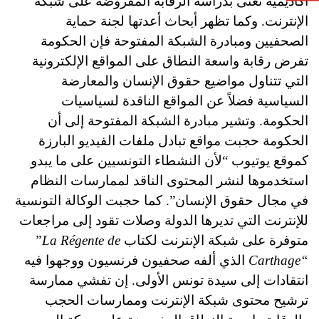
أكاديمية تعنى بدراسة الرقابة المفروضة على شبكة
الإنترنت. وكما تظهر أبحاث أعدتها لجنة حماية
الصحفيين ومبادرة الشبكة المفتوحة فإن الحكومة
تفرض رقابة واسعة النطاق على المواقع الإلكترونية
التي تتناول مواضيع حقوق الإنسان والمعارضة
السياسية فضلاً عن المواقع الناقدة لسياسيات
الحكومة. وتشير مبادرة الشبكة المفتوحة إلى أن
الحكومة حجبت مواقع تبادل ملفات الفيديو البارزة
كموقع يوتيوب “لأن النشطاء التونسيين على ما يبدو
استخدموها لنشر المحتوى الناقد لممارسات النظام
في مجال حقوق الإنسان”. كما حجبت الوكالة التونسية
للإنترنت التي تديرها الدولة وصلات تقود إلى مراجعات
متوفرة على شبكة الإنترنت لكتاب
”La Régente de
Carthage“
الذي ألفه صحفيون فرنسيون ووجهوا فيه
انتقادات إلى سيدة تونس الأولى.
إن تفشي ممارسة
ترشيح محتوى شبكة الإنترنت وممارسات الحجب