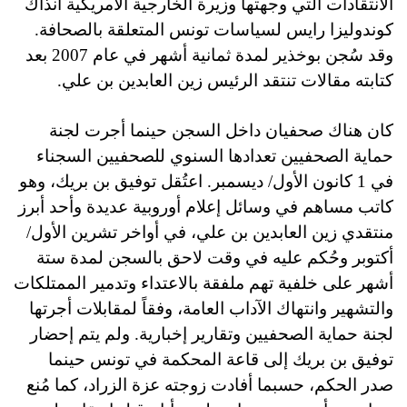
الانتقادات التي وجهتها وزيرة الخارجية الأمريكية آنذاك
كوندوليزا رايس لسياسات تونس المتعلقة بالصحافة.
وقد سُجن بوخذير لمدة ثمانية أشهر في عام 2007 بعد
كتابته مقالات تنتقد الرئيس زين العابدين بن علي.
كان هناك صحفيان داخل السجن حينما أجرت لجنة
حماية الصحفيين تعدادها السنوي للصحفيين السجناء
في 1 كانون الأول/ ديسمبر. اعتُقل توفيق بن بريك، وهو
كاتب مساهم في وسائل إعلام أوروبية عديدة وأحد أبرز
منتقدي زين العابدين بن علي، في أواخر تشرين الأول/
أكتوبر وحُكم عليه في وقت لاحق بالسجن لمدة ستة
أشهر على خلفية تهم ملفقة بالاعتداء وتدمير الممتلكات
والتشهير وانتهاك الآداب العامة، وفقاً لمقابلات أجرتها
لجنة حماية الصحفيين وتقارير إخبارية. ولم يتم إحضار
توفيق بن بريك إلى قاعة المحكمة في تونس حينما
صدر الحكم، حسبما أفادت زوجته عزة الزراد، كما مُنع