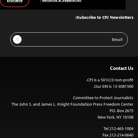
Back
to
Top
Subscribe to CPJ Newsletters:
Email
Sign Up
Address
Contact Us
CPJ is a 501(c)3 non-profit.
Our EIN is 13-3081500.
Committee to Protect Journalists
The John S. and James L. Knight Foundation Press Freedom Center
P.O. Box 2675
New York, NY 10108
Tel 212-465-1004
Fax 212-214-0640