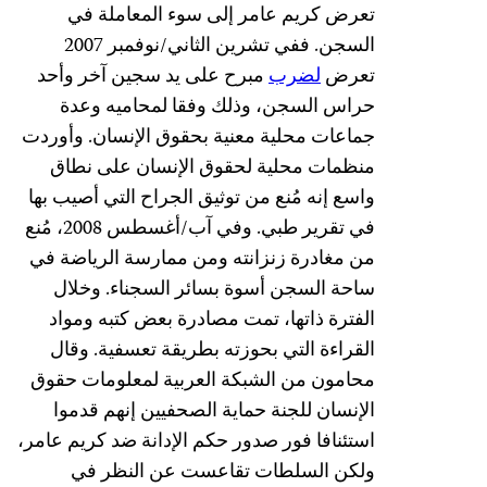
تعرض كريم عامر إلى سوء المعاملة في
السجن. ففي تشرين الثاني/نوفمبر 2007
تعرض
لضرب
مبرح على يد سجين آخر وأحد
حراس السجن، وذلك وفقا لمحاميه وعدة
جماعات محلية معنية بحقوق الإنسان. وأوردت
منظمات محلية لحقوق الإنسان على نطاق
واسع إنه مُنع من توثيق الجراح التي أصيب بها
في تقرير طبي. وفي آب/أغسطس 2008، مُنع
من مغادرة زنزانته ومن ممارسة الرياضة في
ساحة السجن أسوة بسائر السجناء. وخلال
الفترة ذاتها، تمت مصادرة بعض كتبه ومواد
القراءة التي بحوزته بطريقة تعسفية. وقال
محامون من الشبكة العربية لمعلومات حقوق
الإنسان للجنة حماية الصحفيين إنهم قدموا
استئنافا فور صدور حكم الإدانة ضد كريم عامر،
ولكن السلطات تقاعست عن النظر في