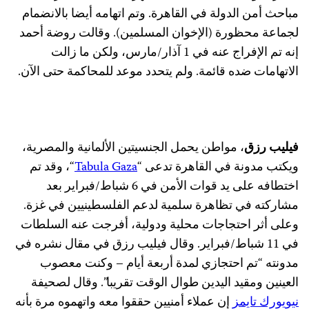
مباحث أمن الدولة في القاهرة. وتم اتهامه أيضا بالانضمام
لجماعة محظورة (الإخوان المسلمين). وقالت روضة أحمد
إنه تم الإفراج عنه في 1 آذار/مارس، ولكن ما زالت
الاتهامات ضده قائمة. ولم يتحدد موعد للمحاكمة حتى الآن.
فيليب رزق
، مواطن يحمل الجنسيتين الألمانية والمصرية،
ويكتب مدونة في القاهرة تدعى “
Tabula Gaza
“، وقد تم
اختطافه على يد قوات الأمن في 6 شباط/فبراير بعد
مشاركته في تظاهرة سلمية لدعم الفلسطينيين في غزة.
وعلى أثر احتجاجات محلية ودولية، أفرجت عنه السلطات
في 11 شباط/فبراير. وقال فيليب رزق في مقال نشره في
مدونته “تم احتجازي لمدة أربعة أيام – وكنت معصوب
العينين ومقيد اليدين طوال الوقت تقريبا”. وقال لصحيفة
نيويورك تايمز
إن عملاء أمنيين حققوا معه واتهموه مرة بأنه