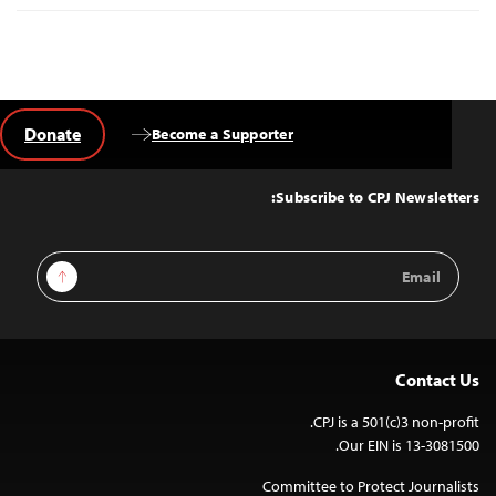
Donate
Become a Supporter
Back
to
Top
Subscribe to CPJ Newsletters:
Email
Sign Up
Address
Contact Us
CPJ is a 501(c)3 non-profit.
Our EIN is 13-3081500.
Committee to Protect Journalists