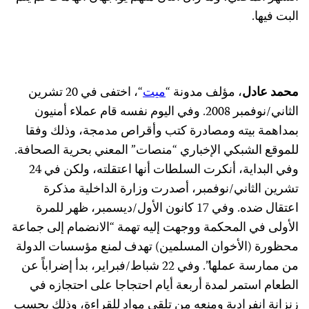
البت فيها.
محمد عادل
، مؤلف مدونة “
ميت
“، اختفى في 20 تشرين
الثاني/نوفمبر 2008. وفي اليوم نفسه قام عملاء أمنيون
بمداهمة بيته ومصادرة كتب وأقراص مدمجة، وذلك وفقا
للموقع الشبكي الإخباري “منصات” المعني بحرية الصحافة.
وفي البداية، أنكرت السلطات أنها اعتقلته، ولكن في 24
تشرين الثاني/نوفمبر، أصدرت وزارة الداخلية مذكرة
اعتقال ضده. وفي 17 كانون الأول/ديسمبر، ظهر للمرة
الأولى في المحكمة ووجهت إليه تهمة “الانضمام إلى جماعة
محظورة (الأخوان المسلمين) تهدف لمنع مؤسسات الدولة
من ممارسة عملها”. وفي 22 شباط/فبراير، بدأ إضراباً عن
الطعام استمر لمدة أربعة أيام احتجاجا على احتجازه في
زنزانة انفرادية ومنعه من تلقي مواد للقراءة، وذلك بحسب