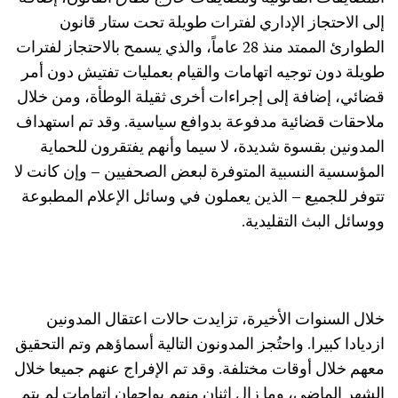
إلى الاحتجاز الإداري لفترات طويلة تحت ستار قانون
الطوارئ الممتد منذ 28 عاماً، والذي يسمح بالاحتجاز لفترات
طويلة دون توجيه اتهامات والقيام بعمليات تفتيش دون أمر
قضائي، إضافة إلى إجراءات أخرى ثقيلة الوطأة، ومن خلال
ملاحقات قضائية مدفوعة بدوافع سياسية. وقد تم استهداف
المدونين بقسوة شديدة، لا سيما وأنهم يفتقرون للحماية
المؤسسية النسبية المتوفرة لبعض الصحفيين – وإن كانت لا
تتوفر للجميع
– الذين يعملون في وسائل الإعلام المطبوعة
ووسائل البث التقليدية.
خلال السنوات الأخيرة، تزايدت حالات اعتقال المدونين
ازديادا كبيرا. واحتُجز المدونون التالية أسماؤهم وتم التحقيق
معهم خلال أوقات مختلفة. وقد تم الإفراج عنهم جميعا خلال
الشهر الماضي، وما زال اثنان منهم يواجهان اتهامات لم يتم