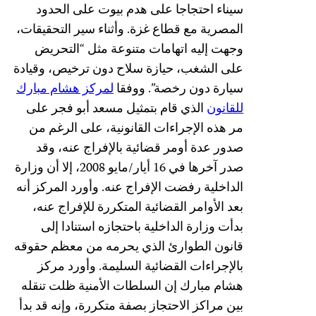
سيناء احتجاجا على هدم بيوت على الحدود
المصرية مع قطاع غزة. وأثناء سير التحقيقات،
وجهت إليه اتهامات متنوعة مثل “التحريض
على الشغب، حيازة سلاح دون ترخيص، وقيادة
سيارة دون رخصة”. ووفقا
لمركز هشام مبارك
للقانون
الذي قام بتمثيل مسعد أبو فجر على
مر هذه الإجراءات القانونية، على الرغم من
صدور عدة أومر قضائية بالإفراج عنه، وقد
صدر آخرها في 16 أيار/مايو 2008، إلا أن وزارة
الداخلية رفضت الإفراج عنه. وأورد المركز أنه
بعد الأوامر القضائية المتكررة للإفراج عنه،
بدأت وزارة الداخلية باحتجازه استنادا إلى
قانون الطوارئ الذي يحرمه من معظم حقوقه
بالإجراءات القضائية السليمة. وأورد مركز
هشام مبارك إن السلطات الأمنية ظلت تنقله
بين مراكز الاحتجاز بصفة متكررة، وإنه قد بدأ