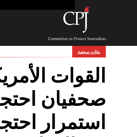
Ski
t
conten
Committee
to
Protect
Journalists
بيانات صحفية
القوات الأمري
صحفيان احتجز
استمرار احتجا