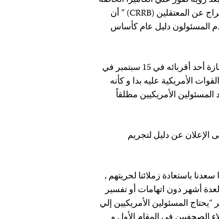
بعد رؤية صور علي الكاميرا الخاصة
به , و بعد احتجازه حدد” المجلس المشترك للمراجعة والإفراج عن المعتقلين (CRRB) ” أن
قدم المسئولون دليل عام كأساس
تم القبض علي حميد مع عدة رجال آخرين في تجمع بعد جنازة أحد أقربائه في 15 سبتمبر في
قوات الأمريكية عليه بدا و كأنه
د المسئولين الأمريكيين مطلقاً
ى الإعلان عن دليل لتجريم
سعدنا باستعادة زملائنا لحريتهم ,
عدة أشهر دون اتهامات أو تفسير
 “يحتاج المسئولين الأمريكيين إلي
ء الصحفيين في المقام الأول و