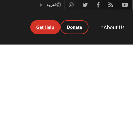
Instagram
Twitter
Facebook
Rss
Youtube
العربية
Switch
Language
About Us
Get Help
Donate