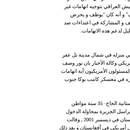
يش العراقي بتوجيه اتهامات غير
” و أنه كان “يوظف و يحرض
لف و المشاركة في اعتداءات ضد
ل لدعم هذه الاتهامات.
ي منزله في شمال مدينة تل عفر
 الأمريكي وكالة الأخبار بان نور وصف
المسئولون الأمريكيون أية اتهامات
جازه في معسكر كامب بوكا جنوب
سامي محي الدين الحاج , الجزيرة . احتجزت القوات الباكستانية الحاج- 35 سنة مواطن
راسل الجزيرة بمحاولة الدخول
مرة أخري إلى جنوب أفغانستان عند حدود شامان عبر باكستان في ديسمبر 2001 , وقالت
ل أمريكي في أفغانستان و بعد ذلك