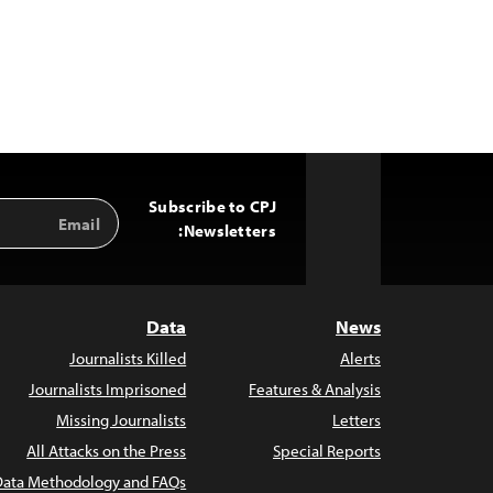
Subscribe to CPJ
Email
Back
Address
Newsletters:
to
Top
Data
News
Journalists Killed
Alerts
Journalists Imprisoned
Features & Analysis
Missing Journalists
Letters
All Attacks on the Press
Special Reports
Data Methodology and FAQs