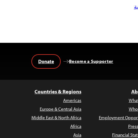
ة
Donate
Become a Supporter
Countries & Regions
Ab
Americas
Wha
Europe & Central Asia
Who
Middle East & North Africa
Employment Opport
Africa
Pres
Asia
Financial St