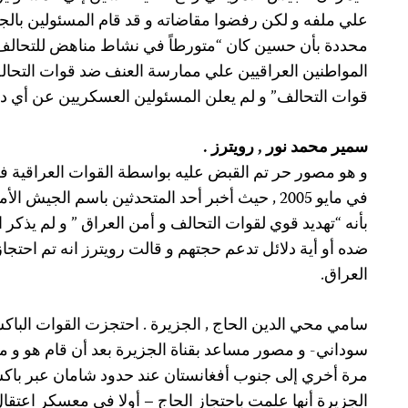
علي ملفه و لكن رفضوا مقاضاته و قد قام المسئولين بالج
محددة بأن حسين كان “متورطاً في نشاط مناهض للتحالف
المواطنين العراقيين علي ممارسة العنف ضد قوات التحا
قوات التحالف” و لم يعلن المسئولين العسكريين عن أي دلي
سمير محمد نور , رويترز .
و هو مصور حر تم القبض عليه بواسطة القوات العراقية ف
في مايو 2005 , حيث أخبر أحد المتحدثين باسم الجيش
بأنه “تهديد قوي لقوات التحالف و أمن العراق ” و لم يذكر 
ضده أو أية دلائل تدعم حجتهم و قالت رويترز انه تم احت
العراق.
سوداني- و مصور مساعد بقناة الجزيرة بعد أن قام هو و م
الجزيرة أنها علمت باحتجاز الحاج – أولا في معسكر اعتقا