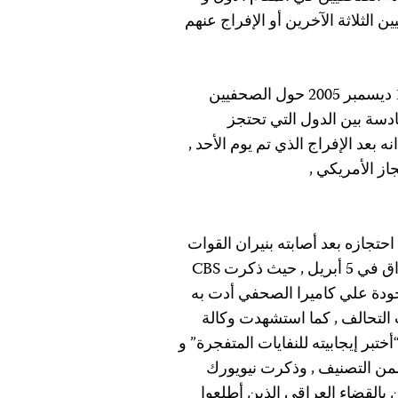
 الثلاثة الآخرين أو الإفراج عنهم
و بناءا علي الإحصاء السنوي للجنة حماية الصحفيين ، في 1 ديسمبر 2005 حول الصحفيين
دسة بين الدول التي تحتجز
 بعد الإفراج الذي تم يوم الأحد ,
از الأمريكي ,
الح CBS الإخبارية ، و تم احتجازه بعد أصابته بنيران القوات
الأمريكية عند تصويره للاشتباكات في الموصل شمال العراق في 5 أبريل , حيث ذكرت CBS
وجودة علي كاميرا الصحفي أدت به
 التحالف , كما استشهدت وكالة
ختبر إيجابيته للنفايات المتفجرة” و
ضمن التصنيف , وذكرت نيويورك
بالقضاء العراقي الذين أطلعوا