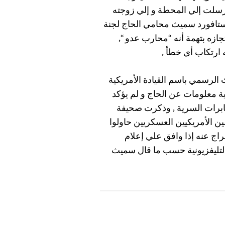
رسلت إلي المحطة و إلي زوجته
 في إبريل 2002 , و أخبر كليف ستافورد سميث محامي الحاج لجنة
له كان قد تم احتجازه بتهمة أنه “محارب عدو “,
 ارتكاب أي خطأ ,
الرسمي باسم القيادة الأمريكية
ة معلومات عن الحاج و لم يؤكد
ابرات السرية , وذكرت صحيفة
في لندن في سبتمبر 2005 أن المحققين الأمريكيين العسكريين حاولوا
اج عنه إذا وافق علي إعلام
التليفزيونية حسب ما قال سميث