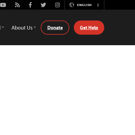
Youtube
Rss
Facebook
Twitter
Instagram
ENGLISH
Switch
Language
d
About Us
Donate
Get Help