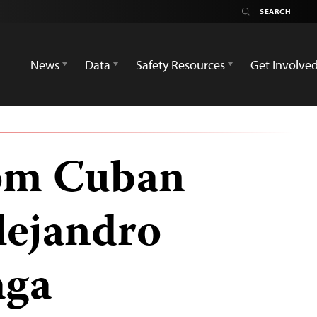
News
Data
Safety Resources
Get Involve
om Cuban
lejandro
aga