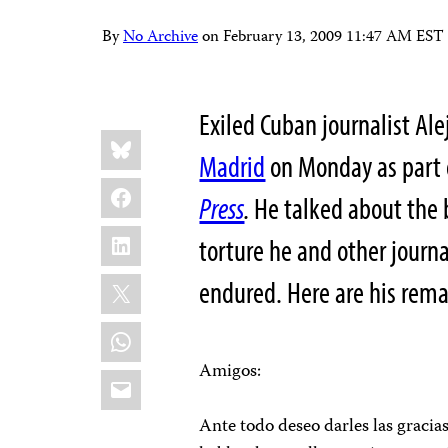
By
No Archive
on
February 13, 2009 11:47 AM EST
Exiled Cuban journalist Al
Share
Bluesky
this:
Madrid
on Monday as part o
Facebook
Press
.
He talked about the b
LinkedIn
torture he and other journ
X
endured. Here are his rema
WhatsApp
Amigos:
Email
Ante todo deseo darles las gracia