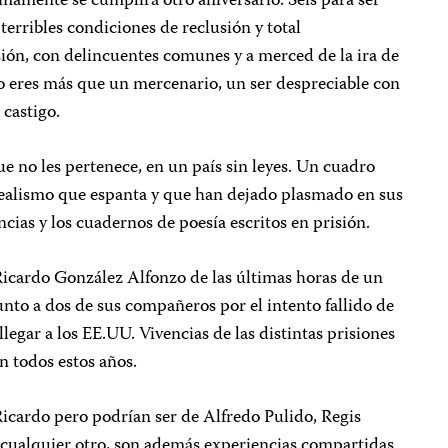
mamente se cumplirá otro aniversario. Seis para ser
 terribles condiciones de reclusión y total
ión, con delincuentes comunes y a merced de la ira de
no eres más que un mercenario, un ser despreciable con
 castigo.
ue no les pertenece, en un país sin leyes. Un cuadro
realismo que espanta y que han dejado plasmado en sus
cias y los cuadernos de poesía escritos en prisión.
Ricardo González Alfonzo de las últimas horas de un
o a dos de sus compañeros por el intento fallido de
legar a los EE.UU. Vivencias de las distintas prisiones
n todos estos años.
 Ricardo pero podrían ser de Alfredo Pulido, Regis
cualquier otro, son además experiencias compartidas