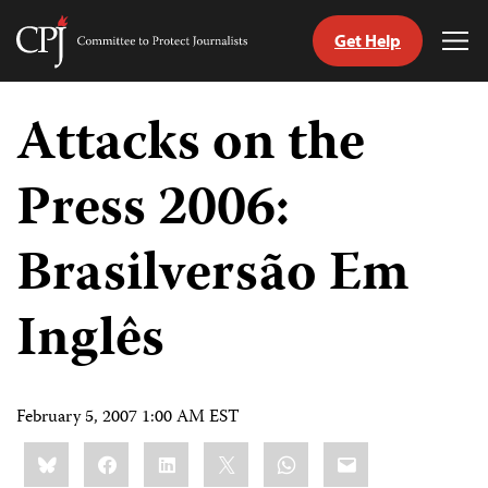
Get Help
Committee
Tog
to
Me
Skip
Protect
to
Attacks on the
Journalists
content
Press 2006:
tch
guage
Brasilversão Em
Inglês
February 5, 2007 1:00 AM EST
Share
Bluesky
Facebook
LinkedIn
X
WhatsApp
Email
this: