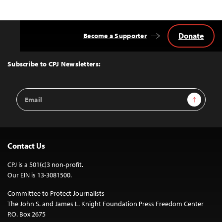
Donate
Become a Supporter
Back
to
Top
Subscribe to CPJ Newsletters:
Email
Sign Up
Address
Contact Us
CPJ is a 501(c)3 non-profit.
Our EIN is 13-3081500.
Committee to Protect Journalists
The John S. and James L. Knight Foundation Press Freedom Center
P.O. Box 2675