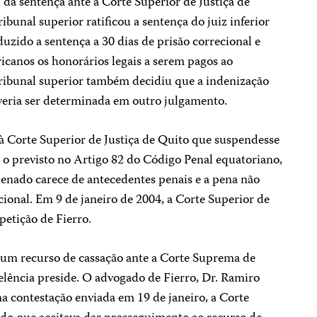
da sentença ante a Corte Superior de Justiça de
ibunal superior ratificou a sentença do juiz inferior
duzido a sentença a 30 dias de prisão correcional e
icanos os honorários legais a serem pagos ao
ribunal superior também decidiu que a indenização
veria ser determinada em outro julgamento.
à Corte Superior de Justiça de Quito que suspendesse
o previsto no Artigo 82 do Código Penal equatoriano,
denado carece de antecedentes penais e a pena não
cional. Em 9 de janeiro de 2004, a Corte Superior de
petição de Fierro.
s um recurso de cassação ante a Corte Suprema de
celência preside. O advogado de Fierro, Dr. Ramiro
a contestação enviada em 19 de janeiro, a Corte