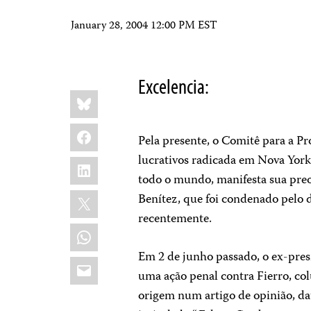
January 28, 2004 12:00 PM EST
Excelencia:
Share
Bluesky
this:
Facebook
Pela presente, o Comitê para a Pr
lucrativos radicada em Nova York
LinkedIn
todo o mundo, manifesta sua preo
X
Benítez, que foi condenado pelo de
recentemente.
WhatsApp
Em 2 de junho passado, o ex-pre
Email
uma ação penal contra Fierro, col
origem num artigo de opinião, dat