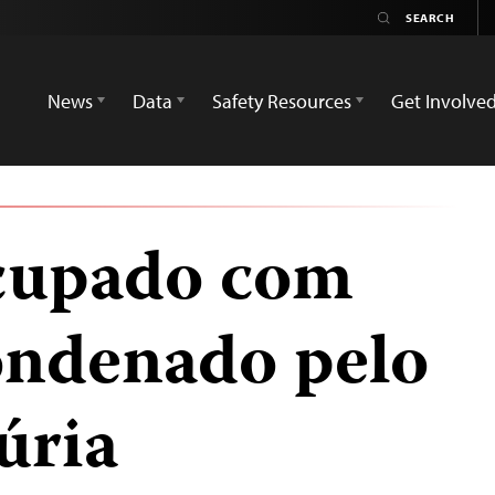
News
Data
Safety Resources
Get Involve
cupado com
condenado pelo
júria