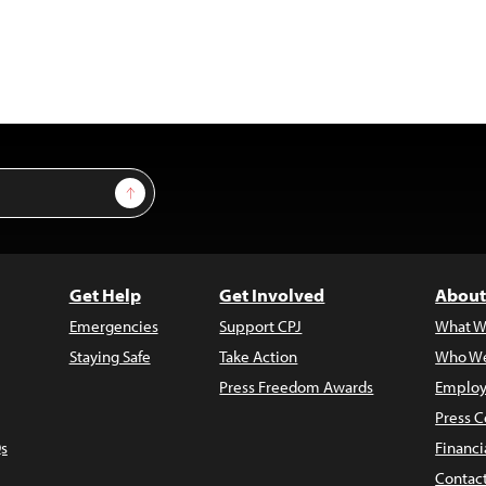
Sign Up
Get Help
Get Involved
About
Emergencies
Support CPJ
What W
Staying Safe
Take Action
Who We
Press Freedom Awards
Employ
Press C
s
Financi
Contac