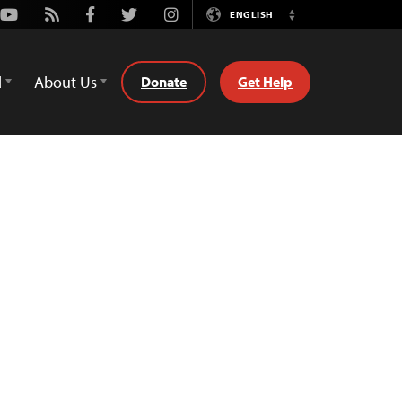
Youtube
Rss
Facebook
Twitter
Instagram
ENGLISH
Switch
Language
d
About Us
Donate
Get Help