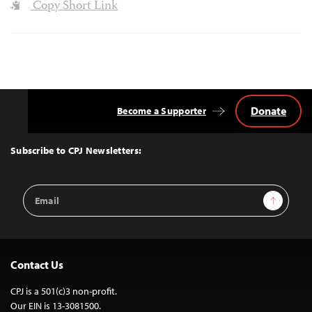
Copy Short Link
Donate
Become a Supporter
Back
to
Top
Subscribe to CPJ Newsletters:
Email
Sign Up
Address
Contact Us
CPJ is a 501(c)3 non-profit.
Our EIN is 13-3081500.