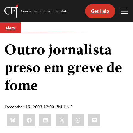
Get Help
Committee
Tog
to
Me
Skip
Protect
Alerts
to
Journalists
content
Outro jornalista
tch
guage
preso em greve de
fome
December 19, 2003 12:00 PM EST
Share
Bluesky
Facebook
LinkedIn
X
WhatsApp
Email
this: