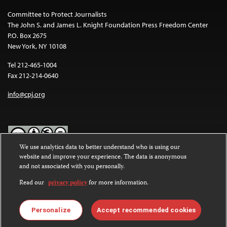
Committee to Protect Journalists
The John S. and James L. Knight Foundation Press Freedom Center
P.O. Box 2675
New York, NY 10108
Tel 212-465-1004
Fax 212-214-0640
info@cpj.org
We use analytics data to better understand who is using our
website and improve your experience. The data is anonymous
Except where noted, text on this website is licensed under a
Creative
and not associated with you personally.
Commons Attribution-NonCommercial-NoDerivatives 4.0
International License
.
Read our
privacy policy
for more information.
Images and other media are not covered by the Creative Commons
license. For more information about permissions, see our
FAQs
.
Personalize
Accept recommended cookies