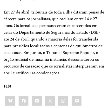
Em 27 de abril, tribunais de toda a ilha ditaram penas de
cárcere para os jornalistas, que oscilam entre 14 e 27
anos. Os jornalistas permaneceram encarcerados em
celas do Departamento de Segurança do Estado (DSE)
até 24 de abril, quando a maioria deles foi transferida
para presídios localizados a centenas de quilômetros de
suas casas. Em junho, o Tribunal Supremo Popular, o
órgão judicial de máxima instância, desconsiderou os
recursos de cassação que os jornalistas interpuseram em
abril e ratificou as condenações.
FIN
Share
Bluesky
Facebook
LinkedIn
X
WhatsApp
Email
this: